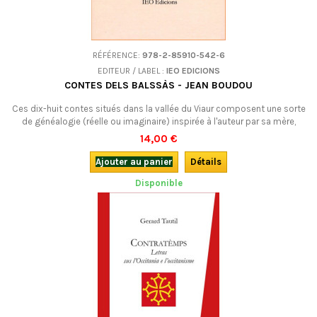
RÉFÉRENCE:
978-2-85910-542-6
EDITEUR / LABEL :
IEO EDICIONS
CONTES DELS BALSSÀS - JEAN BOUDOU
Ces dix-huit contes situés dans la vallée du Viaur composent une sorte
de généalogie (réelle ou imaginaire) inspirée à l'auteur par sa mère,
Albania Balssa, elle-même grande conteuse, et par l'histoire de la
14,00 €
famille de celle-ci.En occitan.
Ajouter au panier
Détails
Disponible