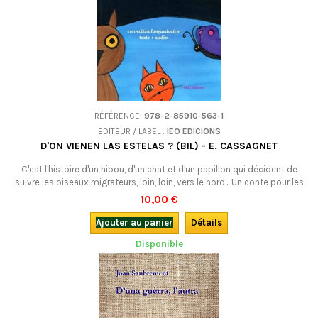
RÉFÉRENCE:
978-2-85910-563-1
EDITEUR / LABEL :
IEO EDICIONS
D'ON VIENEN LAS ESTELAS ? (BIL) - E. CASSAGNET
C'est l'histoire d'un hibou, d'un chat et d'un papillon qui décident de
suivre les oiseaux migrateurs, loin, loin, vers le nord... Un conte pour les
plus jeunes, à lire et à écouter ensemble, le nez en l'air, bien sûr.Bilingue :
10,00 €
en occitan (gascon) avec résumé en français.
Ajouter au panier
Détails
Disponible