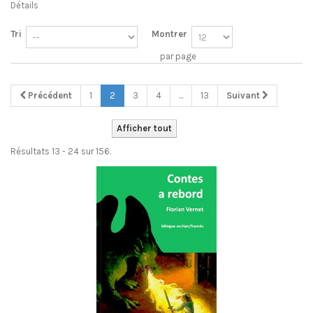
Détails
Tri
Montrer
par page
Précédent
1
2
3
4
...
13
Suivant
Afficher tout
Résultats 13 - 24 sur 156.