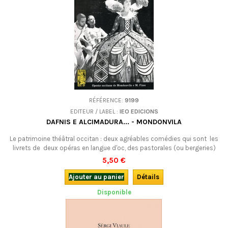
RÉFÉRENCE:
9199
EDITEUR / LABEL :
IEO EDICIONS
DAFNIS E ALCIMADURA... - MONDONVILA
Le patrimoine théâtral occitan : deux agréables comédies qui sont les
livrets de deux opéras en langue d'oc, des pastorales (ou bergeries)
des 17e et 18e siècles.En occitan.
5,50 €
Ajouter au panier
Détails
Disponible