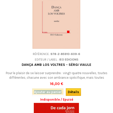
RÉFÉRENCE:
978-2-85910-609-6
EDITEUR / LABEL :
IEO EDICIONS
DANÇA AMB LOS VOLTRES - SÈRGI VIAULE
Pour le plaisir de se laisser surprendre : vingt-quatre nouvelles, toutes
différentes, chacune avec son ambiance spécifique, mais toutes
marquées par l’empreinte indélébile de l’auteur : celle de proposer une
16,00 €
chute inattendue. En occitan (languedocien).
Ajouter au panier
Détails
Indisponible / Epuisé