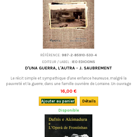
RÉFÉRENCE:
987-2-85910-533-4
EDITEUR / LABEL :
IEO EDICIONS
D'UNA GUERRA, L'AUTRA - J. SAUBREMENT
Le récit simple et sympathique d'une enfance heureuse, malgré la
pauvreté et la guerre, dans une famille ouvrière de Lorraine. Un ouvrage
qui intéressera aussi les adolescents et les jeunes adultes pour la
16,00 €
description des modes de vie du début du 20e siècle. En occitan.
Ajouter au panier
Détails
Disponible