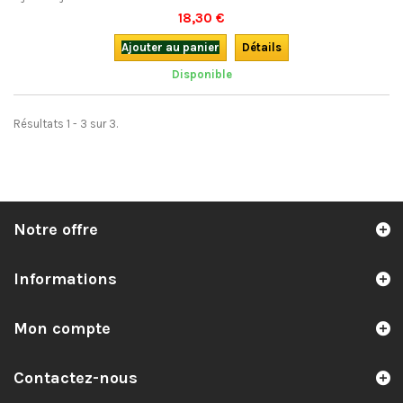
de la nature et un simple Opinel. Un livre inventif, simple et
18,30 €
éducatif.Bilingue. Du même auteur, voir aussi Jouets d'autrefois et
Jouets de toujours
Ajouter au panier
Détails
Disponible
Résultats 1 - 3 sur 3.
Notre offre
Informations
Mon compte
Contactez-nous