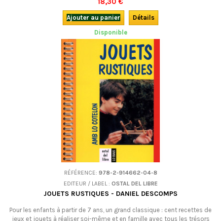
18,30 €
toujours...Pour tous les jeunes, grands-parents compris, quatre-vint six
nouveaux jouets à fabriquer soi-même et en famille, avec trois fois
Ajouter au panier
Détails
rien... et de...
Disponible
RÉFÉRENCE:
978-2-914662-04-8
EDITEUR / LABEL :
OSTAL DEL LIBRE
JOUETS RUSTIQUES - DANIEL DESCOMPS
Pour les enfants à partir de 7 ans, un grand classique : cent recettes de
jeux et jouets à réaliser soi-même et en famille avec tous les trésors