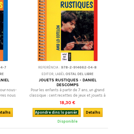
14-7
REFERÉNCIA :
978-2-914662-04-8
BRE
EDITOR, LABÈL
OSTAL DEL LIBRE
ANIEL
JOUETS RUSTIQUES - DANIEL
DESCOMPS
our nous-
Pour les enfants à partir de 7 ans, un grand
vres nous
classique : cent recettes de jeux et jouets à
oilent les
réaliser soi-même et en famille avec tous les
18,30 €
, celle qui
trésors de la nature et un simple Opinel. Un
r tous les
livre inventif, simple et éducatif.Bilingue. Du
etalhs
Apondre dins lo panièr.
Detalhs
uatre-vint
même auteur, voir aussi Jouets d'autrefois et
Disponible
oi-même et
Jouets de toujours
t de...