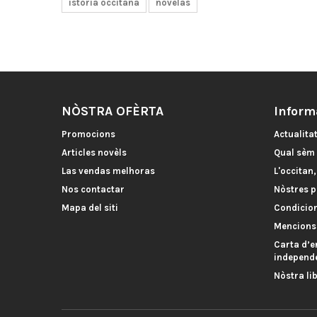
istòria occitana
novèlas
NÒSTRA OFÈRTA
Inform
Promocions
Actualita
Articles novèls
Qual sèm
Las vendas melhoras
L'occitan
Nos contactar
Nòstres p
Mapa del siti
Condicio
Mencions
Carta d’e
independe
Nòstra li