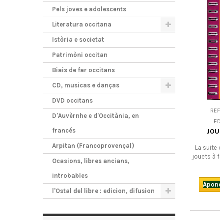
Pels joves e adolescents
Literatura occitana
Istòria e societat
Patrimòni occitan
Biais de far occitans
CD, musicas e danças
DVD occitans
REF
D'Auvèrnhe e d'Occitània, en
ED
francés
JOU
Arpitan (Francoprovençal)
La suite
jouets à f
Ocasions, libres ancians,
nous offr
matériaux 
introbables
en fa
Apond
l'Ostal del libre : edicion, difusion