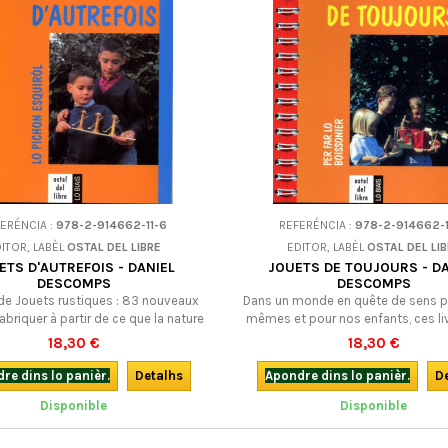
ERÉNCIA :
978-2-914662-11-6
REFERÉNCIA :
978-2-914662-
ITOR, LABÈL
OSTAL DEL LIBRE
EDITOR, LABÈL
OSTAL DEL LI
ETS D'AUTREFOIS - DANIEL
JOUETS DE TOUJOURS - D
DESCOMPS
DESCOMPS
 de Jouets rustiques : 83 nouveaux
Dans un monde en quête de sens p
abriquer à partir de ce que la nature
mêmes et pour nos enfants, ces li
e au fil des saisons et de quelques
aident à leur manière : ils nous dév
18,30 €
18,30 €
de récupération. Un régal à partager
traces d’une humanité très ancienne
mille à partir de 7 ans !Bilingue.
conçut ces jouets de toujours...Pou
re dins lo panièr.
Detalhs
Apondre dins lo panièr.
D
jeunes, grands-parents compris, q
Disponible
Disponible
six nouveaux jouets à fabriquer s
en famille, avec trois fois rien... e