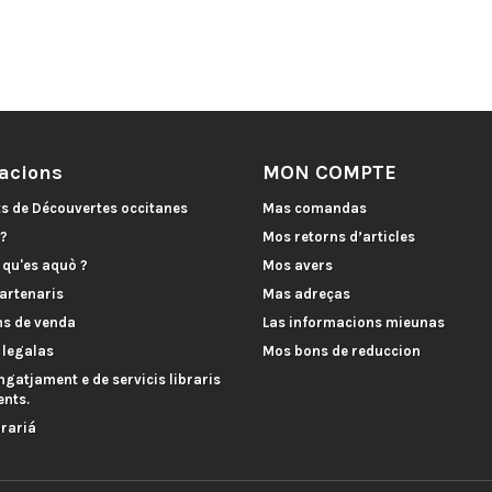
acions
MON COMPTE
ts de Découvertes occitanes
Mas comandas
 ?
Mos retorns d’articles
, qu'es aquò ?
Mos avers
artenaris
Mas adreças
ns de venda
Las informacions mieunas
 legalas
Mos bons de reduccion
ngatjament e de servicis libraris
nts.
brariá