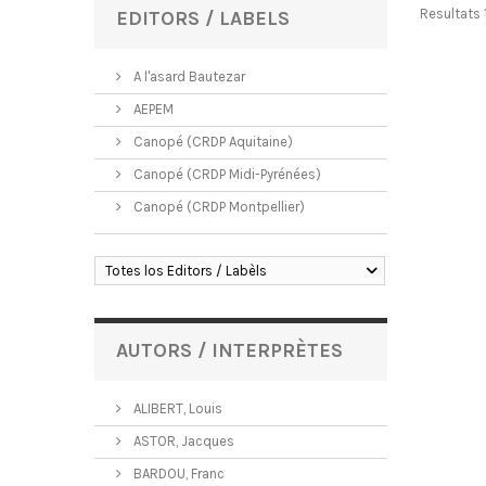
Resultats 1
EDITORS / LABELS
A l'asard Bautezar
AEPEM
Canopé (CRDP Aquitaine)
Canopé (CRDP Midi-Pyrénées)
Canopé (CRDP Montpellier)
Totes los Editors / Labèls
AUTORS / INTERPRÈTES
ALIBERT, Louis
ASTOR, Jacques
BARDOU, Franc