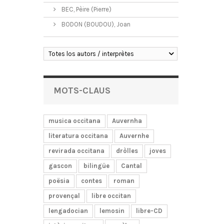
BEC, Pèire (Pierre)
BODON (BOUDOU), Joan
Totes los autors / interprètes
MOTS-CLAUS
musica occitana
Auvernha
literatura occitana
Auvernhe
revirada occitana
dròlles
joves
gascon
bilingüe
Cantal
poësia
contes
roman
provençal
libre occitan
lengadocian
lemosin
libre-CD