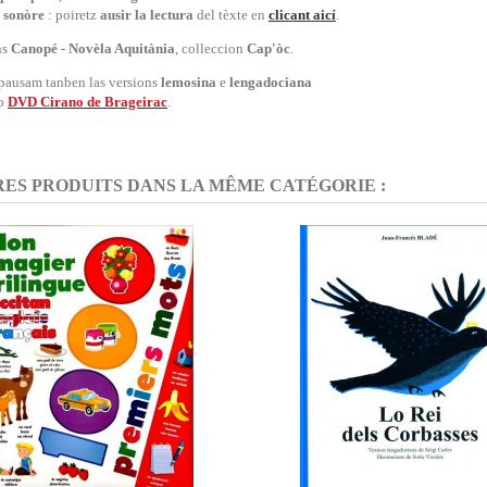
 sonòre
: poiretz
ausir la lectura
del tèxte en
clicant aicí
.
ns
Canopé - Novèla Aquitània
, colleccion
Cap'òc
.
pausam tanben las versions
lemosina
e
lengadociana
lo
DVD Cirano de Brageirac
.
RES PRODUITS DANS LA MÊME CATÉGORIE :