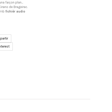
na faiçon plan...
 Cirano de Brageirac.
amb
fichièr audio
artir
nterest