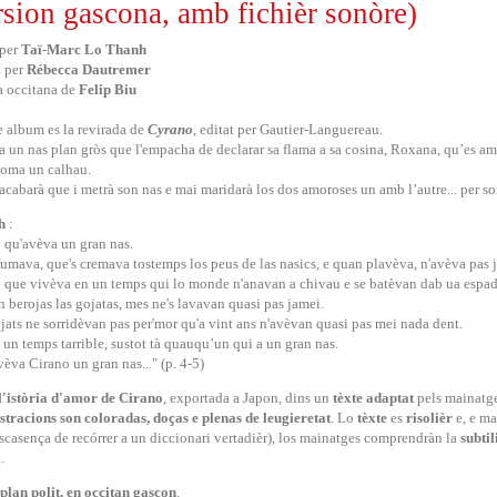
rsion gascona, amb fichièr sonòre)
 per
Taï-Marc Lo Thanh
t per
Rébecca Dautremer
a occitana de
Felip Biu
 album es la revirada de
Cyrano
, editat per Gautier-Languereau.
a un nas plan gròs que l'empacha de declarar sa flama a sa cosina, Roxana, qu’es amor
 coma un calhau.
acabarà que i metrà son nas e mai maridarà los dos amoroses un amb l’autre... per s
h
:
 qu'avèva un gran nas.
umava, que's cremava tostemps los peus de las nasics, e quan plavèva, n'avèva pas
 que vivèva en un temps qui lo monde n'anavan a chivau e se batèvan dab ua espad
n berojas las gojatas, mes ne's lavavan quasi pas jamei.
jats ne sorridèvan pas per'mor qu'a vint ans n'avèvan quasi pas mei nada dent.
 un temps tarrible, sustot tà quauqu’un qui a un gran nas.
vèva Cirano un gran nas..." (p. 4-5)
l'istòria d'amor de Cirano
, exportada a Japon, dins un
tèxte
adaptat
pels mainatge
ustracions son coloradas, doças e plenas de leugieretat
. Lo
tèxte
es
risolièr
e, e ma
scasença de recórrer a un diccionari vertadièr), los mainatges comprendràn la
subti
.
lan polit, en occitan gascon
.