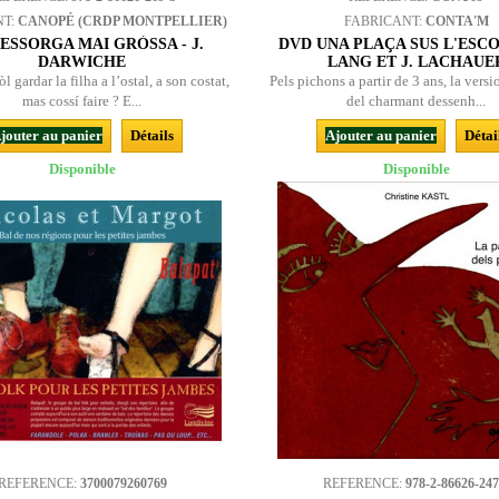
NT:
CANOPÉ (CRDP MONTPELLIER)
FABRICANT:
CONTA'M
ESSORGA MAI GRÒSSA - J.
DVD UNA PLAÇA SUS L'ESCO
DARWICHE
LANG ET J. LACHAUE
òl gardar la filha a l’ostal, a son costat,
Pels pichons a partir de 3 ans, la vers
mas cossí faire ? E...
del charmant dessenh...
jouter au panier
Détails
Ajouter au panier
Détai
Disponible
Disponible
REFERENCE:
3700079260769
REFERENCE:
978-2-86626-247