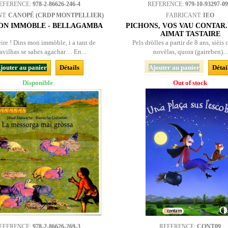
EFERENCE:
978-2-86626-246-4
REFERENCE:
979-10-93297-09
NT:
CANOPÉ (CRDP MONTPELLIER)
FABRICANT:
IEO
ON IMMÒBLE - BELLAGAMBA
PICHONS, VOS VAU CONTAR...
AIMAT TASTAIRE
ire ! Dins mon immòble, i a tant de
Pels dròlles a partir de 8 ans, sièis 
avilhas se sabes agachar… En...
novèlas, quora (gaireben)...
jouter au panier
Détails
Ajouter au panier
Détai
Disponible
Out of stock
EFERENCE:
978-2-86626-269-3
REFERENCE:
CONT09