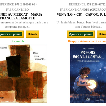
EFERENCE:
978-2-490663-06-4
REFERENCE:
978-2240-03732
FABRICANT:
IEO
FABRICANT:
CANOPÉ (CRDP AQU
NET AU MERCAT - MARIA-
VÈNA (LG + CD) - CAP'ÒC, P.
FRANCESA LAMOTTE
 un orsonet de pelucha que parla pas e
Un lapin blu (si ben, si ben !) vei pass
comprend pas que...
torn d'autras bèstias...
jouter au panier
Détails
Ajouter au panier
Détai
Disponible
Réapprovisionnement en co