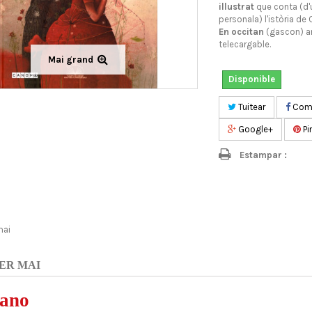
illustrat
que conta (d'u
personala) l'istòria de
En occitan
(gascon) 
telecargable.
Mai grand
Disponible
Tuitear
Comp
Google+
Pi
Estampar :
mai
ER MAI
rano