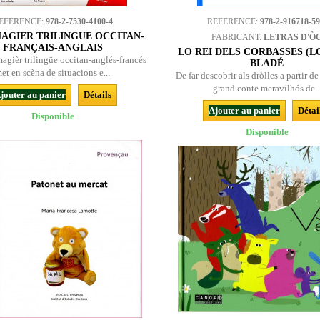
EFERENCE:
978-2-7530-4100-4
REFERENCE:
978-2-916718-59
AGIER TRILINGUE OCCITAN-
FABRICANT:
LETRAS D'Ò
FRANÇAIS-ANGLAIS
LO REI DELS CORBASSES (LG) 
agièr trilingüe occitan-anglés-francés
BLADÉ
et en scèna de situacions e...
De far descobrir als dròlles a partir de
grand conte meravilhós de..
jouter au panier
Détails
Ajouter au panier
Détai
Disponible
Disponible