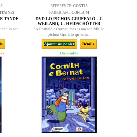
-9
REFERENCE:
CONT13
ITAINE)
FABRICANT:
CONTA'M
 LE TANDÉ
DVD LO PICHON GRUFFALÒ - J.
WEILAND, U. HEIDSCHÖTTER
ar cadun son
Lo Gruffalò es tornat, mas es ara son filh, lo
pichon Gruffalò qu’es la...
ls
Ajouter au panier
Détails
urs
Disponible