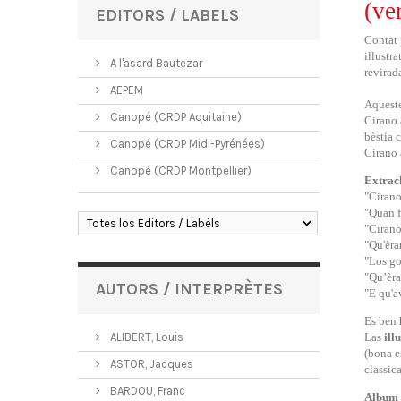
(ve
EDITORS / LABELS
Contat
illustra
A l'asard Bautezar
revirad
AEPEM
Aqueste
Canopé (CRDP Aquitaine)
Cirano 
bèstia
Canopé (CRDP Midi-Pyrénées)
Cirano 
Canopé (CRDP Montpellier)
Extrac
"Cirano
"Quan f
Totes los Editors / Labèls
"Cirano
"Qu'èra
"Los go
"Qu’èra
AUTORS / INTERPRÈTES
"E qu'a
Es ben
ALIBERT, Louis
Las
ill
(bona e
ASTOR, Jacques
classica
BARDOU, Franc
Album p