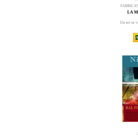
FABRICA
LA M
Un rei se v
A