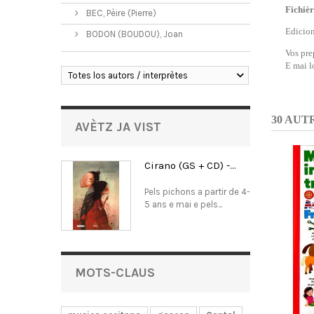
Fichièr
BEC, Pèire (Pierre)
Edicio
BODON (BOUDOU), Joan
Vos pre
E mai 
Totes los autors / interprètes
30 AUT
AVÈTZ JA VIST
Cirano (GS + CD) -...
Pels pichons a partir de 4-
5 ans e mai e pels...
MOTS-CLAUS