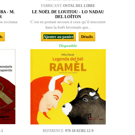
FABRICANT:
OSTAL DEL LIBRE
BA - M.
LE NOËL DE LOUITOU - LO NADAU
R
DEL LOÏTON
ion occitana
C’est en portant secours à ceux qu’il rencontre
dans la forêt hivernale que...
ls
Ajouter au panier
Détails
Disponible
-1
REFERENCE:
979-10-92382-12-9