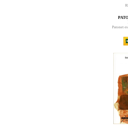
R
PATO
Patonet es
A