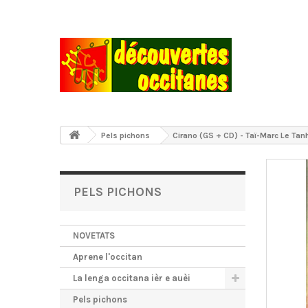
Pels pichons
Cirano (GS + CD) - Taï-Marc Le Tan
PELS PICHONS
NOVETATS
Aprene l'occitan
La lenga occitana ièr e auèi
Pels pichons