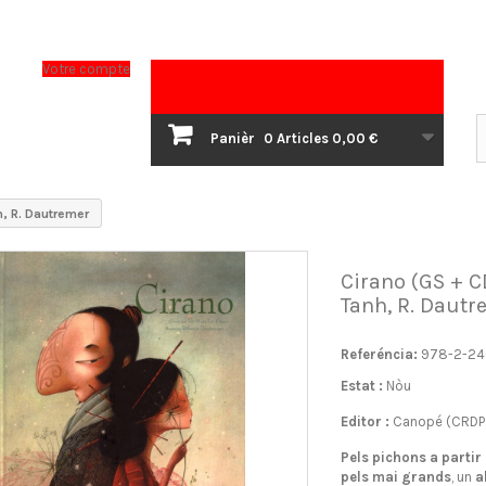
Votre compte
Panièr
0
Articles
0,00 €
h, R. Dautremer
Cirano (GS + C
Tanh, R. Dautr
Referéncia:
978-2-24
Estat :
Nòu
Editor :
Canopé (CRDP 
Pels pichons a partir
pels mai grands
, un
a