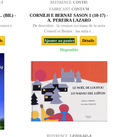
-5
REFERENCE:
CONT05
FABRICANT:
CONTA'M
 (BIL) -
CORNILH E BERNAT SASON 1 (10-17) -
A. PEREIRA LAZARO
contes e
De descobrir : la version occitana de la seria
Corneil et Bernie : las mila e...
ls
Ajouter au panier
Détails
Disponible
REFERENCE:
2-85910-045-8