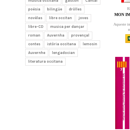
musica occitana
gascon
Cantal
R
poësia
bilingüe
dròlles
MON IM
novèlas
libre occitan
joves
Aqueste im
libre-CD
musica per dançar
m
roman
Auvernha
provençal
A
contes
istòria occitana
lemosin
Auvernhe
lengadocian
literatura occitana