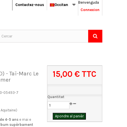
Benvenguda
Contactez-nous
Occitan
Connexion
15,00 €
TTC
D) - Taï-Marc Le
emer
0-05493-7
Quantitat
Aquitaine)
Apondre al panièr
 de 4-5 ans
e mai e
lbum supèrbament