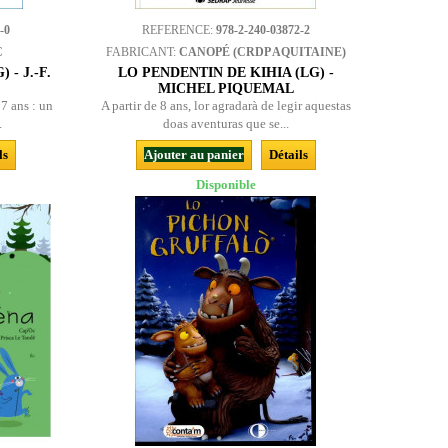
-0
REFERENCE:
978-2-240-03872-2
C
FABRICANT:
CANOPÉ (CRDP AQUITAINE)
- J.-F.
LO PENDENTIN DE KIHIA (LG) -
MICHEL PIQUEMAL
 7 ans : un
A partir de 8 ans, lor agradarà de legir aquestas
.
doas aventuras que se...
ls
Ajouter au panier
Détails
Disponible