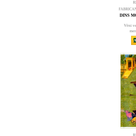
R
FABRICA
DINS M
Vèni ve
mer
A
R