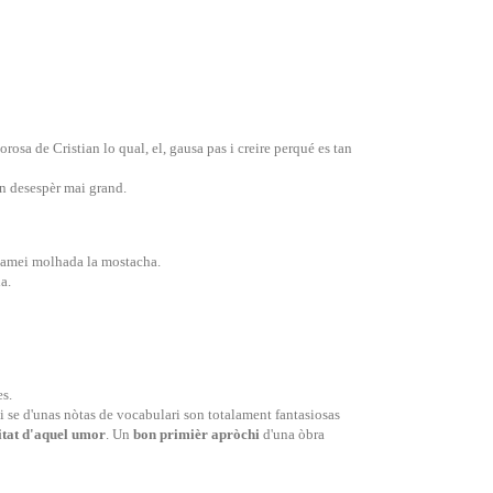
osa de Cristian lo qual, el, gausa pas i creire perqué es tan
on desespèr mai grand.
 jamei molhada la mostacha.
a.
s.
i se d'unas nòtas de vocabulari son totalament fantasiosas
litat d'aquel umor
. Un
bon primièr
apròchi
d'una òbra