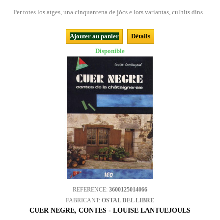
Per totes los atges, una cinquantena de jòcs e lors variantas, culhits dins...
Ajouter au panier
Détails
Disponible
REFERENCE:
3600125014066
FABRICANT:
OSTAL DEL LIBRE
CUÈR NEGRE, CONTES - LOUISE LANTUEJOULS