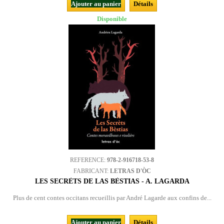
Ajouter au panier
Détails
Disponible
REFERENCE:
978-2-916718-53-8
FABRICANT:
LETRAS D'ÒC
LES SECRÈTS DE LAS BÈSTIAS - A. LAGARDA
Plus de cent contes occitans recueillis par André Lagarde aux confins de...
Ajouter au panier
Détails