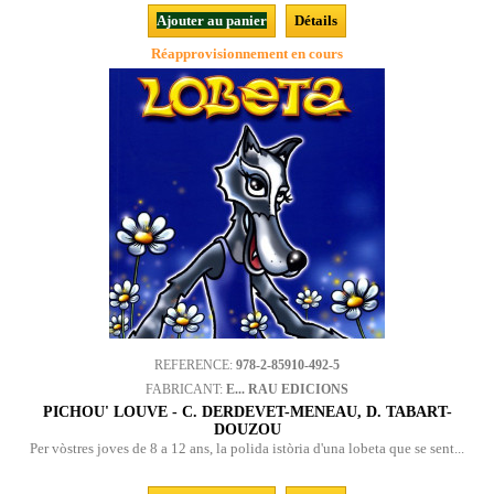
Ajouter au panier
Détails
Réapprovisionnement en cours
REFERENCE:
978-2-85910-492-5
FABRICANT:
E... RAU EDICIONS
PICHOU' LOUVE - C. DERDEVET-MENEAU, D. TABART-
DOUZOU
Per vòstres joves de 8 a 12 ans, la polida istòria d'una lobeta que se sent...