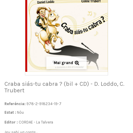
Mai grand
Craba siás-tu cabra ? (bil + CD) - D. Loddo, C.
Trubert
Referéncia:
978-2-918234-19-7
Estat :
Nòu
Editor :
CORDAE - La Talvera
Ieu sabi un conte
…