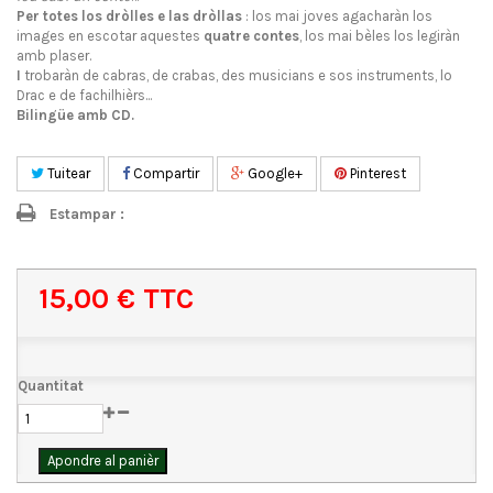
Per totes los dròlles e las dròllas
: los mai joves agacharàn los
images en escotar aquestes
quatre contes
, los mai bèles los legiràn
amb plaser.
I
trobaràn de cabras, de crabas, des musicians e sos instruments, lo
Drac e de fachilhièrs...
Bilingüe amb CD.
Tuitear
Compartir
Google+
Pinterest
Estampar :
15,00 €
TTC
Quantitat
Apondre al panièr