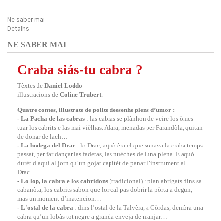
Ne saber mai
Detalhs
NE SABER MAI
Craba siás-tu cabra ?
Tèxtes de
Daniel Loddo
illustracions de
Coline Trubert
.
Quatre contes, illustrats de polits dessenhs plens d’umor :
- La Pacha de las cabras
: las cabras se plànhon de veire los òmes
tuar los cabrits e las mai vièlhas. Alara, menadas per Farandòla, quitan
de donar de lach…
- La bodega del Drac
: lo Drac, aquò èra el que sonava la craba temps
passat, per far dançar las fadetas, las nuèches de luna plena. E aquò
durèt d’aquí al jorn qu’un gojat capitèt de panar l’instrument al
Drac…
- Lo lop, la cabra e los cabridons
(tradicional) : plan abrigats dins sa
cabanòta, los cabrits sabon que lor cal pas dobrir la pòrta a degun,
mas un moment d’inatencion…
- L'ostal de la cabra
: dins l’ostal de la Talvèra, a Còrdas, demòra una
cabra qu’un lobàs tot negre a granda enveja de manjar…