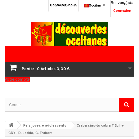
Benvenguda
Contactez-nous
Occitan
Connexion
Panièr
0
Articles
0,00 €
Votre compte
Pels joves e adolescents
Craba siás-tu cabra ? (bil +
CD) - D. Loddo, C. Trubert