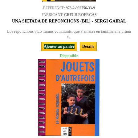
REFERENCE:
978-2-902756-33-9
FABRICANT:
GRELH ROERGÀS
UNA SIETADA DE REPONCHONS (BIL) - SÈRGI GAIRAL
Los reponchons ? Lo Tamus communis, que s’amassa en familha a la prima
e...
Ajouter au panier
Détails
Disponible