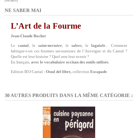
Detalhs
NE SABER MAI
L’Art de la Fourme
Jean-Claude Rocher
Le
cantal
, le
saint-nectaire
, le
salers
, le
laguiole
... Comment
fabrique-t-on ces fourmes savoureuses de l’Auvergne et du Cantal ?
Quelle est leur histoire ? Quel sera leur avenir ?
En français,
avec le vocabulaire occitan des outils utilisés
.
Edition IEO Cantal -
Ostal del libre,
collection
Escapade
.
30 AUTRES PRODUITS DANS LA MÊME CATÉGORIE :