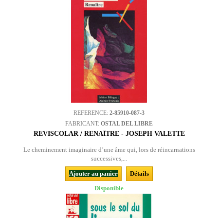
REFERENCE:
2-85910-087-3
FABRICANT:
OSTAL DEL LIBRE
REVISCOLAR / RENAÎTRE - JOSEPH VALETTE
Le cheminement imaginaire d’une âme qui, lors de réincarnations
successives,...
Ajouter au panier
Détails
Disponible