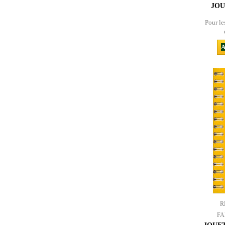
JOU
Pour le
A
R
FA