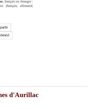
eur
, français ou étranger :
es (français, allemand,
.
artir
nterest
nes d'Aurillac