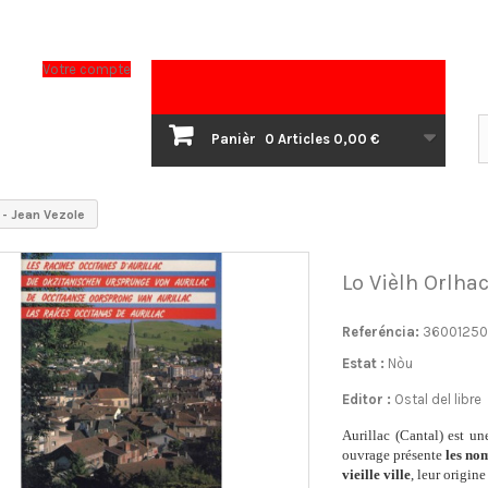
Votre compte
Panièr
0
Articles
0,00 €
c - Jean Vezole
Lo Vièlh Orlhac
Referéncia:
36001250
Estat :
Nòu
Editor :
Ostal del libre
Aurillac (Cantal) est un
ouvrage présente
les nom
vieille ville
, leur origine