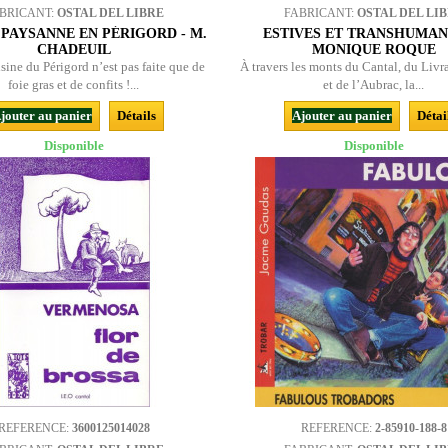
BRICANT:
OSTAL DEL LIBRE
FABRICANT:
OSTAL DEL LI
 PAYSANNE EN PÉRIGORD - M.
ESTIVES ET TRANSHUMAN
CHADEUIL
MONIQUE ROQUE
isine du Périgord n’est pas faite que de
À travers les monts du Cantal, du Livr
foie gras et de confits !...
et de l’Aubrac, la...
jouter au panier
Détails
Ajouter au panier
Détai
Disponible
Disponible
REFERENCE:
3600125014028
REFERENCE:
2-85910-188-8