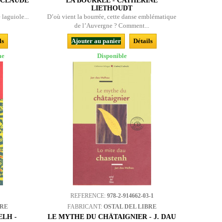
N-CLAUDE
LA BOURRÉE - CATHERINE
LIETHOUDT
e laguiole...
D’où vient la bourrée, cette danse emblématique
de l’Auvergne ? Comment...
ls
Ajouter au panier
Détails
me
Disponible
REFERENCE:
978-2-914662-03-1
BRE
FABRICANT:
OSTAL DEL LIBRE
ELH -
LE MYTHE DU CHÂTAIGNIER - J. DAU