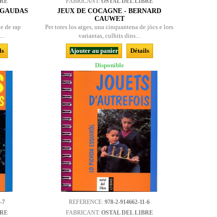
BRE
FABRICANT:
OSTAL DEL LIBRE
 GAUDAS
JEUX DE COCAGNE - BERNARD
CAUWET
e de rap
Per totes los atges, una cinquantena de jòcs e lors
..
variantas, culhits dins...
ls
Ajouter au panier
Détails
Disponible
-7
REFERENCE:
978-2-914662-11-6
BRE
FABRICANT:
OSTAL DEL LIBRE