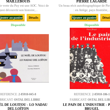
MAILLEBOUIS
PIERRE LAGARDE
le verte du Puy est une AOC. Voici de
Un beau récit autobiographique de Pie
quoi découvrir son histoire,...
: en Ariège, pays frontière,..
jouter au panier
Détails
Ajouter au panier
Détai
Disponible
Disponible
REFERENCE:
2-85910-045-8
REFERENCE:
2-85910-186-1
BRICANT:
OSTAL DEL LIBRE
FABRICANT:
OSTAL DEL LI
ËL DE LOUITOU - LO NADAU
LE PAIN DE L’INDUSTRIE - 
DEL LOÏTON
BRUGEL