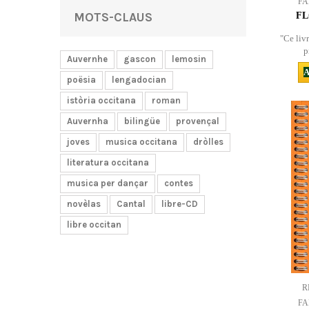
FA
MOTS-CLAUS
FL
"Ce livr
p
Auvernhe
gascon
lemosin
A
poësia
lengadocian
istòria occitana
roman
Auvernha
bilingüe
provençal
joves
musica occitana
dròlles
literatura occitana
musica per dançar
contes
novèlas
Cantal
libre-CD
libre occitan
R
FA