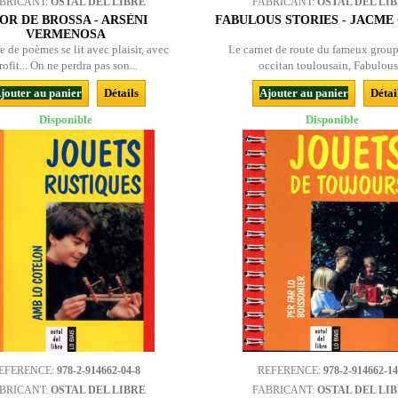
BRICANT:
OSTAL DEL LIBRE
FABRICANT:
OSTAL DEL LI
OR DE BROSSA - ARSÈNI
FABULOUS STORIES - JACME
VERMENOSA
e de poèmes se lit avec plaisir, avec
Le carnet de route du fameux group
rofit... On ne perdra pas son...
occitan toulousain, Fabulous.
jouter au panier
Détails
Ajouter au panier
Détai
Disponible
Disponible
EFERENCE:
978-2-914662-04-8
REFERENCE:
978-2-914662-14
BRICANT:
OSTAL DEL LIBRE
FABRICANT:
OSTAL DEL LI