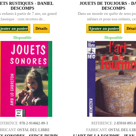
ETS RUSTIQUES - DANIEL
JOUETS DE TOUJOURS - D
DESCOMPS
DESCOMPS
s enfants à partir de 7 ans, un grand
Dans un monde en quête de sens po
classique : cent recettes de...
mêmes et pour nos enfants, ces
jouter au panier
Détails
Ajouter au panier
Détai
Disponible
Disponible
EFERENCE:
978-2-914662-09-3
REFERENCE:
2-85910-093-8
BRICANT:
OSTAL DEL LIBRE
FABRICANT:
OSTAL DEL LI