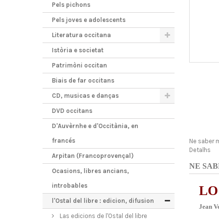
Pels pichons
Pels joves e adolescents
Literatura occitana
Istòria e societat
Patrimòni occitan
Biais de far occitans
CD, musicas e danças
DVD occitans
D'Auvèrnhe e d'Occitània, en
francés
Ne saber 
Detalhs
Arpitan (Francoprovençal)
NE SAB
Ocasions, libres ancians,
introbables
LO
l'Ostal del libre : edicion, difusion
Jean V
Las edicions de l'Ostal del libre