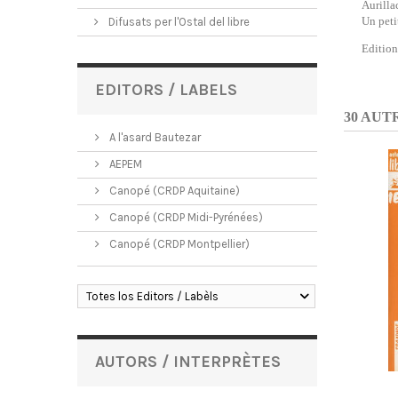
Aurillac
Un peti
Difusats per l'Ostal del libre
Edition
EDITORS / LABELS
30 AUT
A l'asard Bautezar
AEPEM
Canopé (CRDP Aquitaine)
Canopé (CRDP Midi-Pyrénées)
Canopé (CRDP Montpellier)
Totes los Editors / Labèls
AUTORS / INTERPRÈTES