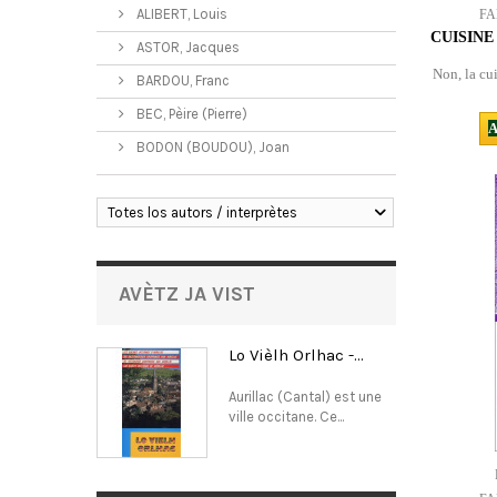
ALIBERT, Louis
FA
CUISINE
ASTOR, Jacques
Non, la cu
BARDOU, Franc
BEC, Pèire (Pierre)
A
BODON (BOUDOU), Joan
Totes los autors / interprètes
AVÈTZ JA VIST
Lo Vièlh Orlhac -...
Aurillac (Cantal) est une
ville occitane. Ce...