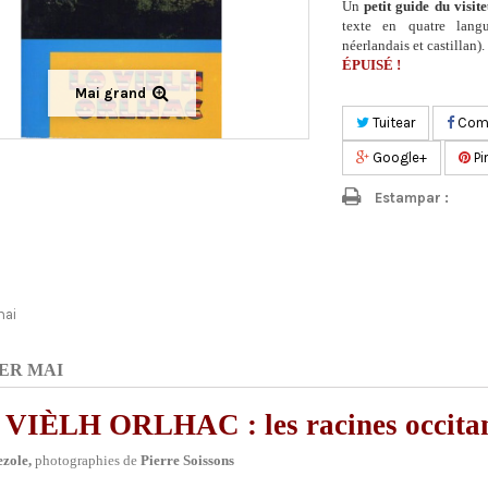
Un
petit guide du visit
texte en quatre langu
néerlandais et castillan)
ÉPUISÉ !
Mai grand
Tuitear
Comp
Google+
Pi
Estampar :
mai
ER MAI
 VIÈLH ORLHAC :
les racines occita
ezole,
photographies de
Pierre Soissons