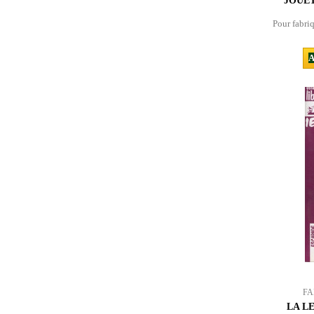
JOUET
Pour fabriq
A
FA
LA L