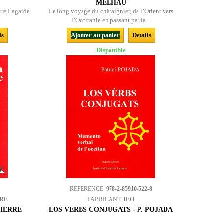
MELHAU
rre Lagarde
Le long voyage du châtaignier, de l’Orient vers
.
l’Occitanie en passant par la...
ls
Ajouter au panier
Détails
Disponible
REFERENCE:
978-2-85910-522-8
BRE
FABRICANT:
IEO
PIERRE
LOS VÈRBS CONJUGATS - P. POJADA