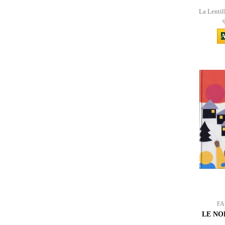
La Lentil
A
FA
LE NO