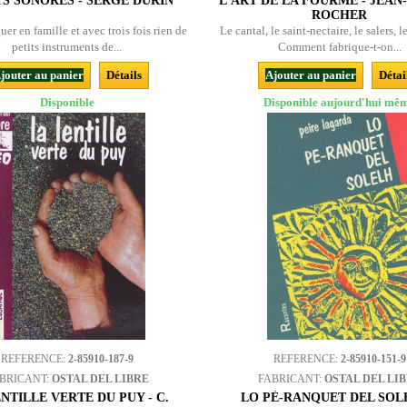
S SONORES - SERGE DURIN
L’ART DE LA FOURME - JEA
ROCHER
uer en famille et avec trois fois rien de
Le cantal, le saint-nectaire, le salers, l
petits instruments de...
Comment fabrique-t-on...
jouter au panier
Détails
Ajouter au panier
Détai
Disponible
Disponible aujourd'hui mê
REFERENCE:
2-85910-187-9
REFERENCE:
2-85910-151-9
BRICANT:
OSTAL DEL LIBRE
FABRICANT:
OSTAL DEL LI
ENTILLE VERTE DU PUY - C.
LO PÈ-RANQUET DEL SOL