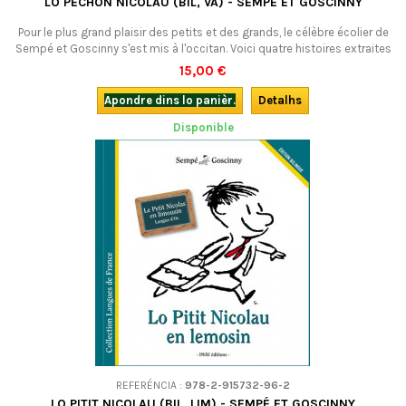
LO PECHON NICOLAU (BIL, VA) - SEMPÉ ET GOSCINNY
Pour le plus grand plaisir des petits et des grands, le célèbre écolier de
Sempé et Goscinny s'est mis à l'occitan. Voici quatre histoires extraites
de La rentrée du Petit Nicolas en occitan vivaro-alpin. Òu 'fant, tròp bien
15,00 €
!Bilingue.
Apondre dins lo panièr.
Detalhs
Disponible
REFERÉNCIA :
978-2-915732-96-2
LO PITIT NICOLAU (BIL, LIM) - SEMPÉ ET GOSCINNY