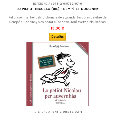
REFERÉNCIA :
978-2-915732-97-9
LO PICHÒT NICOLAU (BIL) - SEMPÉ ET GOSCINNY
Pel plaser mai bèl dels pichons e dels grands, l'escolan celèbre de
Sempé e Goscinny s'es botat a l'occitan. Aquí avètz sièis istòrias
extrachas de La rentrée du Petit Nicolas, reviraradas en occitan
15,00 €
lengadocian. De descobrir, en familha o a l'escòla : es de primièra !
Bilingüe. DESOLTAS : es agotat en çò de l'editor.
Detalhs
REFERÉNCIA :
978-2-915732-92-4