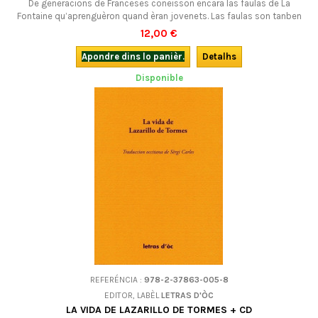
De generacions de Franceses coneisson encara las faulas de La
Fontaine qu’aprenguèron quand èran jovenets. Las faulas son tanben
una font d'inspiracion plan rica per nòstres escrivans regionals,
12,00 €
occitans o "patesejants", que las revirèron o adaptèron dins lor lenga.
De reviradas mai o mens fidèlas, plan sovent saborosas e que meritan
Apondre dins lo panièr.
Detalhs
d'èsser conegudas...
Disponible
REFERÉNCIA :
978-2-37863-005-8
EDITOR, LABÈL
LETRAS D'ÒC
LA VIDA DE LAZARILLO DE TORMES + CD