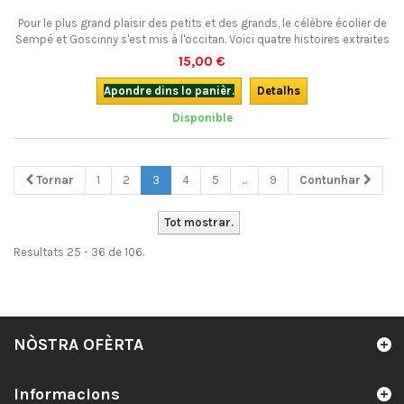
Pour le plus grand plaisir des petits et des grands, le célèbre écolier de
Sempé et Goscinny s'est mis à l'occitan. Voici quatre histoires extraites
de La rentrée du Petit Nicolas en occitan gascon. Qu’ei genhèc !Bilingue.
15,00 €
Apondre dins lo panièr.
Detalhs
Disponible
Tornar
1
2
3
4
5
...
9
Contunhar
Tot mostrar.
Resultats 25 - 36 de 106.
NÒSTRA OFÈRTA
Informacions