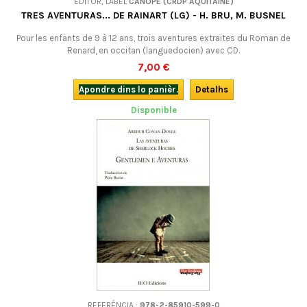
EDITOR, LABÈL
CANOPÉ (CRDP AQUITAINE)
TRES AVENTURAS... DE RAINART (LG) - H. BRU, M. BUSNEL
Pour les enfants de 9 à 12 ans, trois aventures extraites du Roman de
Renard, en occitan (languedocien) avec CD.
7,00 €
Apondre dins lo panièr.
Detalhs
Disponible
REFERÉNCIA :
978-2-85910-599-0