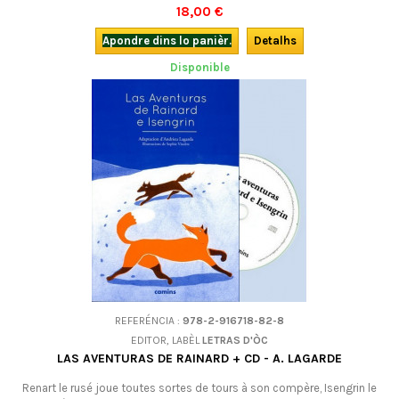
épisodes les plus connus du fameux Roman de Renart, adaptés en
18,00 €
occitan.
Apondre dins lo panièr.
Detalhs
Disponible
REFERÉNCIA :
978-2-916718-82-8
EDITOR, LABÈL
LETRAS D'ÒC
LAS AVENTURAS DE RAINARD + CD - A. LAGARDE
Renart le rusé joue toutes sortes de tours à son compère, Isengrin le