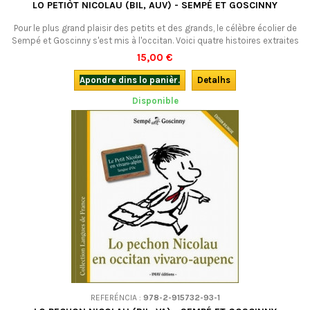
LO PETIÒT NICOLAU (BIL, AUV) - SEMPÉ ET GOSCINNY
Pour le plus grand plaisir des petits et des grands, le célèbre écolier de
Sempé et Goscinny s'est mis à l'occitan. Voici quatre histoires extraites
de La rentrée du Petit Nicolas en occitan d'Auvergne et du Velay. A
15,00 €
découvrir en famille et même à l'école : quò-es bien de biais !Bilingue.
Apondre dins lo panièr.
Detalhs
Disponible
REFERÉNCIA :
978-2-915732-93-1