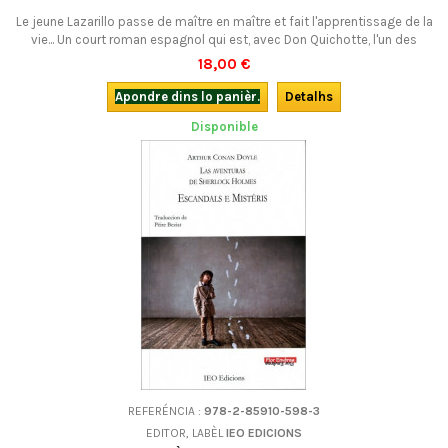
Le jeune Lazarillo passe de maître en maître et fait l'apprentissage de la
vie... Un court roman espagnol qui est, avec Don Quichotte, l'un des
joyaux de la grande littérature européenne.En occitan, avec CD mp3.
18,00 €
Apondre dins lo panièr.
Detalhs
Disponible
REFERÉNCIA :
978-2-85910-598-3
EDITOR, LABÈL
IEO EDICIONS