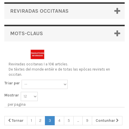
REVIRADAS OCCITANAS
MOTS-CLAUS
Reviradas occitanas
I a 106 articles.
De tèxtes del monde entièr e de totas las epòcas revirats en
occitan.
Triar per
Mostrar
per pagina
Tornar
1
2
3
4
5
...
9
Contunhar