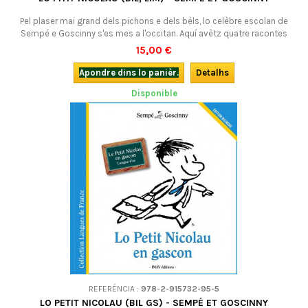
Pel plaser mai grand dels pichons e dels bèls, lo celèbre escolan de
Sempé e Goscinny s'es mes a l'occitan. Aquí avètz quatre racontes
extrachs de La rentrée du Petit Nicolas, en occitan lemosin. De
15,00 €
descobrir, en familha o a l'escòla : "quò es de prumiera !"
Bilingüe.ATENCION : N'I A PAS PUS QU'UN !
Apondre dins lo panièr.
Detalhs
Disponible
REFERÉNCIA :
978-2-915732-95-5
LO PETIT NICOLAU (BIL GS) - SEMPÉ ET GOSCINNY