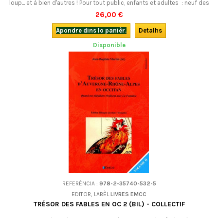
loup... et à bien d'autres ! Pour tout public, enfants et adultes : neuf des
épisodes les plus connus du fameux Roman de Renart, adaptés en
26,00 €
occitan.Avec CD.
Apondre dins lo panièr.
Detalhs
Disponible
REFERÉNCIA :
978-2-35740-532-5
EDITOR, LABÈL
LIVRES EMCC
TRÉSOR DES FABLES EN OC 2 (BIL) - COLLECTIF