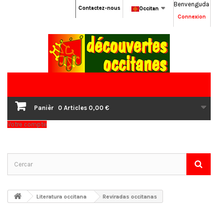
Benvenguda
Contactez-nous
Occitan
Connexion
Panièr
0
Articles
0,00 €
Votre compte
Literatura occitana
Reviradas occitanas