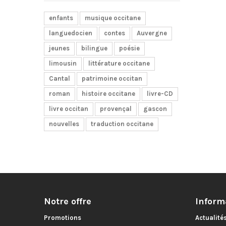
enfants
musique occitane
languedocien
contes
Auvergne
jeunes
bilingue
poésie
limousin
littérature occitane
Cantal
patrimoine occitan
roman
histoire occitane
livre-CD
livre occitan
provençal
gascon
nouvelles
traduction occitane
Notre offre
Inform
Promotions
Actualité