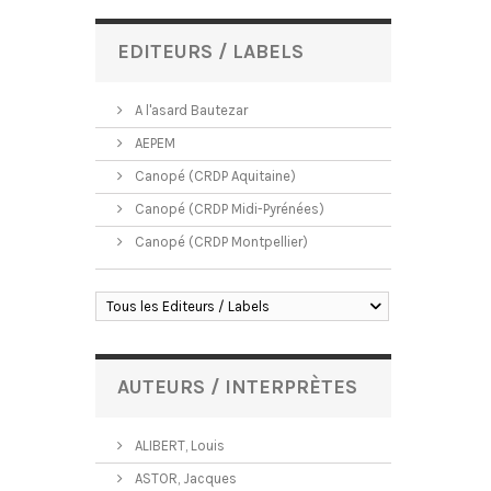
EDITEURS / LABELS
A l'asard Bautezar
AEPEM
Canopé (CRDP Aquitaine)
Canopé (CRDP Midi-Pyrénées)
Canopé (CRDP Montpellier)
Tous les Editeurs / Labels
AUTEURS / INTERPRÈTES
ALIBERT, Louis
ASTOR, Jacques