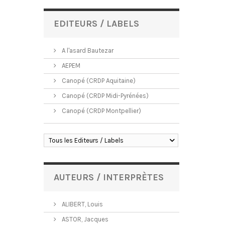
EDITEURS / LABELS
A l'asard Bautezar
AEPEM
Canopé (CRDP Aquitaine)
Canopé (CRDP Midi-Pyrénées)
Canopé (CRDP Montpellier)
Tous les Editeurs / Labels
AUTEURS / INTERPRÈTES
ALIBERT, Louis
ASTOR, Jacques