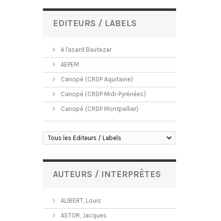
EDITEURS / LABELS
A l'asard Bautezar
AEPEM
Canopé (CRDP Aquitaine)
Canopé (CRDP Midi-Pyrénées)
Canopé (CRDP Montpellier)
Tous les Editeurs / Labels
AUTEURS / INTERPRÈTES
ALIBERT, Louis
ASTOR, Jacques