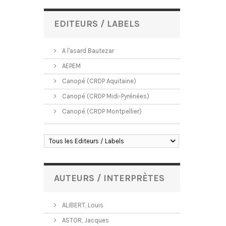
EDITEURS / LABELS
A l'asard Bautezar
AEPEM
Canopé (CRDP Aquitaine)
Canopé (CRDP Midi-Pyrénées)
Canopé (CRDP Montpellier)
Tous les Editeurs / Labels
AUTEURS / INTERPRÈTES
ALIBERT, Louis
ASTOR, Jacques