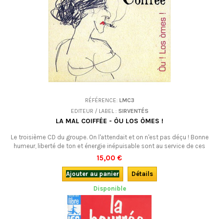
RÉFÉRENCE:
LMC3
EDITEUR / LABEL :
SIRVENTÉS
LA MAL COIFFÉE - ÒU LOS ÒMES !
Le troisième CD du groupe. On l'attendait et on n'est pas déçu ! Bonne
humeur, liberté de ton et énergie inépuisable sont au service de ces
chants populaires, mais aussi poèmes mis en musique, issus de
15,00 €
l'Occitanie.
Ajouter au panier
Détails
Disponible