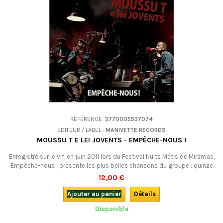
RÉFÉRENCE:
3770005537074
EDITEUR / LABEL :
MANIVETTE RECORDS
MOUSSU T E LEI JOVENTS - EMPÊCHE-NOUS !
Enregistré sur le vif, en juin 2011 lors du Festival Nuits Métis de Miramas,
Empêche-nous ! présente les plus belles chansons du groupe : quinze
titres évocateurs de soleil et de bonne humeur, mais aussi reflets de
12,00 €
l’engagement qui caractérise Tatou et ses acolytes.
Ajouter au panier
Détails
Disponible