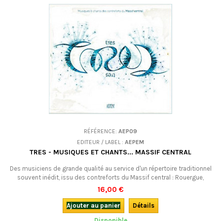
RÉFÉRENCE:
AEP09
EDITEUR / LABEL :
AEPEM
TRES - MUSIQUES ET CHANTS... MASSIF CENTRAL
Des musiciens de grande qualité au service d'un répertoire traditionnel
souvent inédit, issu des contreforts du Massif central : Rouergue,
Cévennes, Larzac, Vivarais, et bien sûr Auvergne et Limousin.
16,00 €
Ajouter au panier
Détails
Disponible