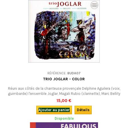
RÉFÉRENCE:
BUDA07
TRIO JOGLAR - COLOR
Réuni aux côtés de la chanteuse provençale Delphine Aguilera (voix,
guimbarde) l'ensemble Joglar, Magali Rubio (clarinette), Marc Bellity
(guitares), Mathias Autexier (percussions) propose ici un tableau vocal
15,00 €
et sonore qui met à l’honneur la poésie du sud.
Ajouter au panier
Détails
Disponible