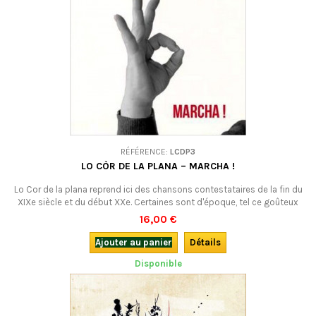
RÉFÉRENCE:
LCDP3
LO CÒR DE LA PLANA – MARCHA !
Lo Cor de la plana reprend ici des chansons contestataires de la fin du
XIXe siècle et du début XXe. Certaines sont d'époque, tel ce goûteux
pamphlet jouant de la métaphore de la poiscaille pour railler le clergé...
16,00 €
Mais les créations de Manu Théron sont de la même trempe, subversive
et truculente, entre une farandole des quartiers marseillais et une...
Ajouter au panier
Détails
Disponible