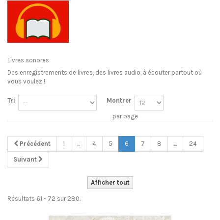
Livres sonores
Des enregistrements de livres, des livres audio, à écouter partout où
vous voulez !
Tri
Montrer
par page
Précédent
1
...
4
5
6
7
8
...
24
Suivant
Afficher tout
Résultats 61 - 72 sur 280.