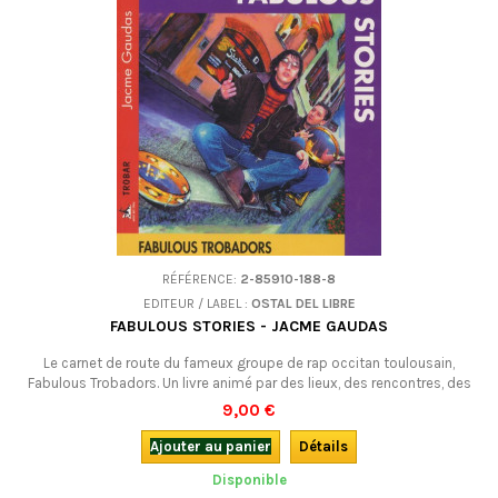
RÉFÉRENCE:
2-85910-188-8
EDITEUR / LABEL :
OSTAL DEL LIBRE
FABULOUS STORIES - JACME GAUDAS
Le carnet de route du fameux groupe de rap occitan toulousain,
Fabulous Trobadors. Un livre animé par des lieux, des rencontres, des
conversations socratiques, des photos et des textes de chansons
9,00 €
(bilingues).
Ajouter au panier
Détails
Disponible