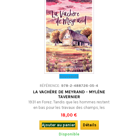
Nouveauté
RÉFÉRENCE:
978-2-488726-05-4
LA VACHÈRE DE MEYRAND - MYLÈNE
TAVERNIER
1931 en Forez. Tandis que les hommes restent
en bas pour les travaux des champs, les
femmes prennent le chemin des estives avec
18,00 €
les troupeaux. Mais cette année-là sera
particulière à cause d’une présence
Ajouter au panier
Détails
inattendue… Pour jeunes et adultes, un roman
Disponible
sensible d’apprentissage et