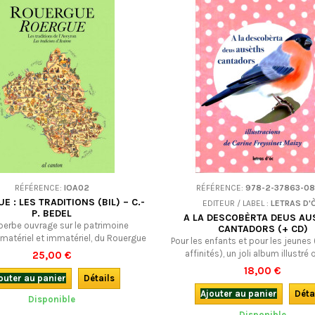
RÉFÉRENCE:
IOA02
RÉFÉRENCE:
978-2-37863-08
 : LES TRADITIONS (BIL) – C.-
EDITEUR / LABEL :
LETRAS D'
P. BEDEL
A LA DESCOBÈRTA DEUS AU
perbe ouvrage sur le patrimoine
CANTADORS (+ CD)
 matériel et immatériel, du Rouergue
Pour les enfants et pour les jeunes 
iques et métiers, traditions orales
affinités), un joli album illustré 
25,00 €
, chansons, proverbes...), fêtes et
permettra de faire connaissanc
18,00 €
 pratiques de la vie quotidienne... De
outer au panier
Détails
24 oiseaux chanteurs de nos rég
vrir (redécouvrir ?) tout un héritage
occitan (gascon) avec CD
Ajouter au panier
Déta
Disponible
ngue : en français avec textes et
s de lexique en occitan. Tout public
Disponible