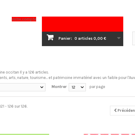
Votre compte
Panier:
0
articles
0,00 €
ine occitan
Il y a 126 articles.
s, arts, nature, tourisme... et patrimoine immatériel avec un faible pour l'Au
Montrer
par page
12
21 - 126 sur 126.
Précéden