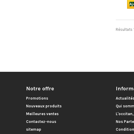
Aj
Résultats 1
Notre offre
Inform
Promotions
Actualité
Nouveaux produits
Qui somm
Meilleures ventes
L'occitan
Contactez-nous
Nos Parte
sitemap
Condition