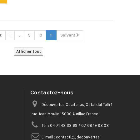
ail de
français.
t
1
...
9
10
11
Suivant
Afficher tout
Contactez-nous
Découvertes Occitanes, Ostal del Telh 1
rue Jean Moulin 15000 Aurillac France
Tél. :
04 71 43 33 69 / 07 69 19 93 03
E-mail :
contact[@]decouvertes-