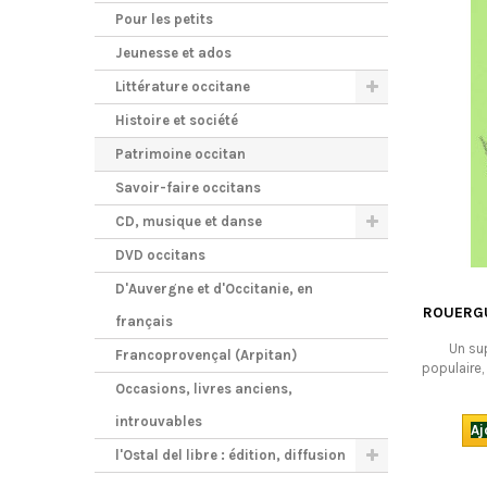
Pour les petits
Jeunesse et ados
Littérature occitane
Histoire et société
Patrimoine occitan
Savoir-faire occitans
CD, musique et danse
DVD occitans
D'Auvergne et d'Occitanie, en
ROUERGUE
français
Un su
Francoprovençal (Arpitan)
populaire,
: techn
Occasions, livres anciens,
(contes
introuvables
croyances,
Aj
quoi décou
l'Ostal del libre : édition, diffusion
! Bili
indication