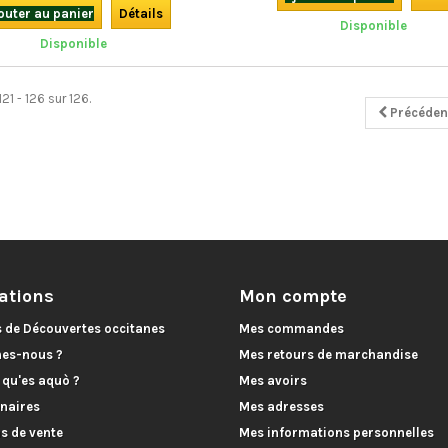
couleurs, relié, en français.
nos jours. Un remarquable trav
outer au panier
Détails
Disponible
recherche et de transmission. En 
Disponible
21 - 126 sur 126.
Précéden
ations
Mon compte
s de Découvertes occitanes
Mes commandes
es-nous ?
Mes retours de marchandise
, qu'es aquò ?
Mes avoirs
naires
Mes adresses
s de vente
Mes informations personnelles