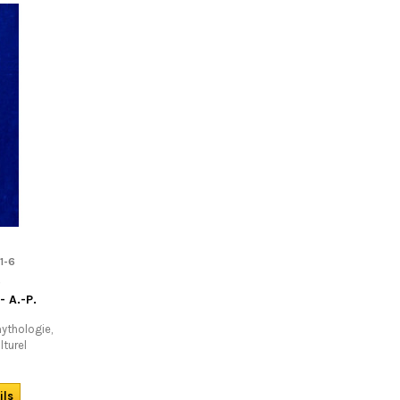
d’émancipation… En français.
1-6
S
 A.-P.
mythologie,
lturel
nnante des
 de la
oriques à
ils