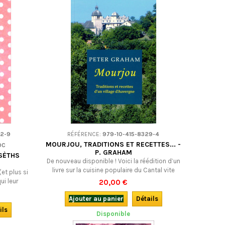
2-9
RÉFÉRENCE:
979-10-415-8329-4
MOURJOU, TRADITIONS ET RECETTES... -
ÒC
P. GRAHAM
SÈTHS
De nouveau disponible ! Voici la réédition d’un
livre sur la cuisine populaire du Cantal vite
(et plus si
devenu un classique. Anecdotes et
qui leur
20,00 €
nombreuses recettes d’une précision
e avec
remarquable… Et ça se lit comme un roman !
Ajouter au panier
Détails
ions.En
En français.
.
ils
Disponible