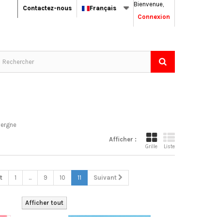
Bienvenue,
Contactez-nous
Français
Connexion
vergne
Afficher :
Grille
Liste
t
1
...
9
10
11
Suivant
Afficher tout