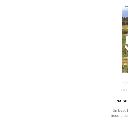
RÉ
EDITEU
PASSI
Un beau l
trésors du
fromage de
faire qui l