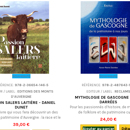
Nouveauté
Nouveauté
FÉRENCE:
978-2-36654-146-5
RÉFÉRENCE:
978-2-487643-1
R / LABEL :
EDITIONS DES MONTS
EDITEUR / LABEL :
RECLAM
D'AUVERGNE
MYTHOLOGIE DE GASCOGNE -
DARRÉES
ON SALERS LAITIÈRE - DANIEL
DUNET
Pour les passionnés d’histoire, de 
ivre qui vous fera découvrir un des
de folklore et de patrimoine cu
 patrimoine d’Auvergne : la race et le
immatériel, une exploration passio
24,00 €
 Salers, leur histoire et les savoir-
mythes, légendes et croyances
39,00 €
eur sont liés. Un beau livre illustré en
Gascogne, de leurs racines préhist
Ajouter au panier
Déta