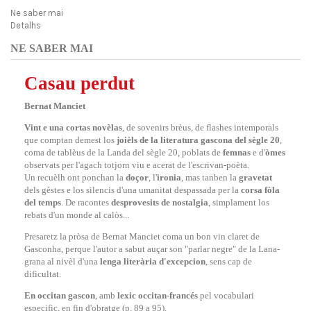
Ne saber mai
Detalhs
NE SABER MAI
Casau perdut
Bernat Manciet
Vint e una cortas novèlas
, de sovenirs brèus, de flashes intemporals
que comptan demest los
joièls de la literatura gascona del sègle 20
,
coma de tablèus de la Landa del sègle 20, poblats de
femnas
e d'
òmes
observats per l'agach totjorn viu e acerat de l'escrivan-poèta.
Un recuèlh ont ponchan la
doçor
, l'
ironia
, mas tanben la
gravetat
dels gèstes e los silencis d'una umanitat despassada per la
corsa fòla
del temps
. De racontes
desprovesits de nostalgia
, simplament los
rebats d'un monde al calòs...
Presaretz la pròsa de Bernat Manciet coma un bon vin claret de
Gasconha, perque l'autor a sabut auçar son "parlar negre" de la Lana-
grana al nivèl d'una
lenga literària d'excepcion
, sens cap de
dificultat.
En occitan gascon
, amb
lexic occitan-francés
pel vocabulari
especific, en fin d'obratge (p. 89 a 95).