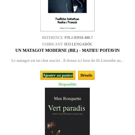
REFERENCE:
978-2-85910-488-7
FABRICANT:
IEO LENGADÒC
UN MATAGOT MODERNE (BIL) - MATIEU POITAVIN
Le matagot est un chat sorcier... Il donne ici bien du fil à retordre au...
Ajouter au panier
Détails
Disponible