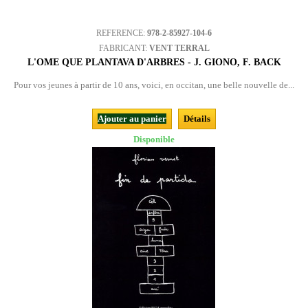
REFERENCE:
978-2-85927-104-6
FABRICANT:
VENT TERRAL
L'OME QUE PLANTAVA D'ARBRES - J. GIONO, F. BACK
Pour vos jeunes à partir de 10 ans, voici, en occitan, une belle nouvelle de...
Ajouter au panier
Détails
Disponible