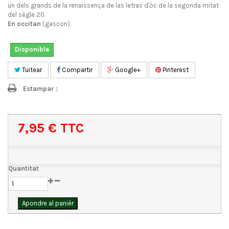
un dels grands de la renaissença de las letras d'òc de la segonda mitat
del sègle 20.
En occitan
(gascon).
Disponible
Tuitear
Compartir
Google+
Pinterest
Estampar :
7,95 €
TTC
Quantitat
Apondre al panièr