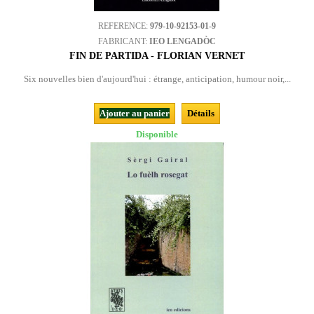
REFERENCE:
979-10-92153-01-9
FABRICANT:
IEO LENGADÒC
FIN DE PARTIDA - FLORIAN VERNET
Six nouvelles bien d'aujourd'hui : étrange, anticipation, humour noir,...
Ajouter au panier
Détails
Disponible