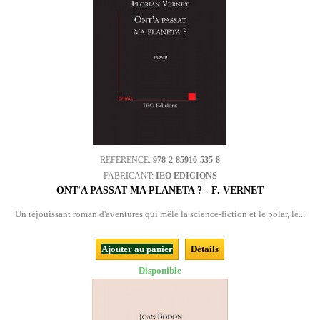
REFERENCE:
978-2-85910-535-8
FABRICANT:
IEO EDICIONS
ONT'A PASSAT MA PLANETA ? - F. VERNET
Un réjouissant roman d'aventures qui mêle la science-fiction et le polar, le...
Ajouter au panier
Détails
Disponible