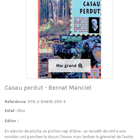
Mai grand
Casau perdut - Bernat Manciet
Referéncia:
978-2-84618-290-4
Estat :
Nòu
Editor :
En edicion de pòcha, un pichon cap d'òbra : un recuèlh de vint e una
novèlas ont ponchan la doçor, l'ironia, mas tanben la gravetat de l'autor,