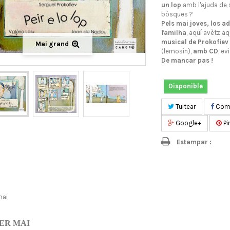
un lop
amb l'ajuda de 
bòsques ?
Pels mai joves, los ad
familha
, aquí avètz a
musical de Prokofiev
Mai grand
(lemosin),
amb CD
, e
De mancar pas !
Disponible
Tuitear
Comp
Google+
Pi
Estampar :
mai
ER MAI