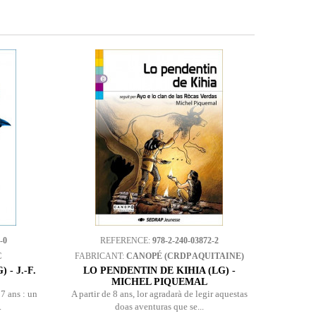
-0
REFERENCE:
978-2-240-03872-2
C
FABRICANT:
CANOPÉ (CRDP AQUITAINE)
- J.-F.
LO PENDENTIN DE KIHIA (LG) -
MICHEL PIQUEMAL
 7 ans : un
A partir de 8 ans, lor agradarà de legir aquestas
.
doas aventuras que se...