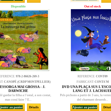
Disponible
Out of stock
EFERENCE:
978-2-86626-269-3
REFERENCE:
CONT09
NT:
CANOPÉ (CRDP MONTPELLIER)
FABRICANT:
CONTA'M
ESSORGA MAI GRÒSSA - J.
DVD UNA PLAÇA SUS L'ESCO
DARWICHE
LANG ET J. LACHAUE
òl gardar la filha a l’ostal, a son costat,
Pels pichons a partir de 3 ans, la vers
mas cossí faire ? E...
del charmant dessenh...
jouter au panier
Détails
Ajouter au panier
Détai