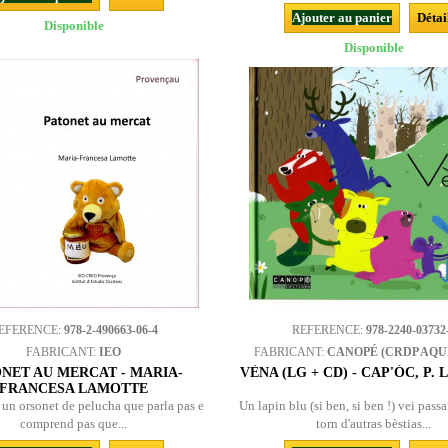
Ajouter au panier
Détai
Disponible
Disponible
EFERENCE:
978-2-490663-06-4
REFERENCE:
978-2240-03732
FABRICANT:
IEO
FABRICANT:
CANOPÉ (CRDP AQU
NET AU MERCAT - MARIA-
VÈNA (LG + CD) - CAP'ÒC, P.
FRANCESA LAMOTTE
 un orsonet de pelucha que parla pas e
Un lapin blu (si ben, si ben !) vei pass
comprend pas que...
torn d'autras bèstias...