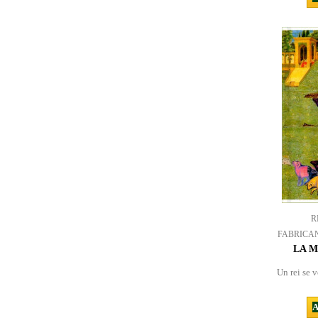
R
FABRICA
LA M
Un rei se v
A