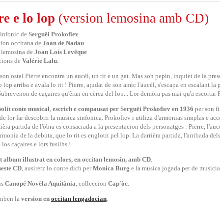
re e lo lop
(version lemosina amb CD)
infonic de
Serguëi Prokofiev
ion occitana de
Joan de Nadau
 lemosina de
Joan Loís Levêque
acions de
Valérie Lalu
.
 son ostal Pierre encontra un aucèl, un rit e un gat. Mas son pepin, inquiet de la pres
 lop arriba e avala lo rit ! Pierre, ajudat de son amic l'aucèl, s'escapa en escalant la 
Subrevenon de caçaires qu'èran en cèrca del lop... Lor demòra pas mai qu'a escortar P
polit conte musical
,
escrich e compausat per Serguëi Prokofiev en 1936
per son fi
 de lor far descobrir la musica sinfonica. Prokofiev i utiliza d'armonias simplas e acc
ièra partida de l'òbra es consacrada a la presentacion dels personatges : Pierre, l'auc
rmonia de la debuta, que lo rit es englotit pel lop. La darrièra partida, l'arribada dels
 los caçaires e lors fusilhs !
it album illustrat en colors, en occitan lemosin, amb CD
.
ueste CD
, ausiretz lo conte dich per
Monica Burg
e la musica jogada per de musicia
ns
Canopé Novèla Aquitània
, colleccion
Cap'òc
.
anben la
version en
occitan lengadocian
.