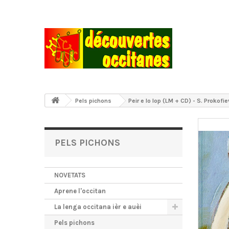
Pels pichons
Peir e lo lop (LM + CD) - S. Prokofi
PELS PICHONS
NOVETATS
Aprene l'occitan
La lenga occitana ièr e auèi
Pels pichons