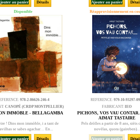
jouter au panier
Détails
Ajouter au panier
Détai
Disponible
Réapprovisionnement en co
EFERENCE:
978-2-86626-246-4
REFERENCE:
979-10-93297-09
NT:
CANOPÉ (CRDP MONTPELLIER)
FABRICANT:
IEO
ON IMMÒBLE - BELLAGAMBA
PICHONS, VOS VAU CONTAR...
AIMAT TASTAIRE
ire ! Dins mon immòble, i a tant de
Pels dròlles a partir de 8 ans, sièis 
avilhas se sabes agachar… En...
novèlas, quora (gaireben)...
jouter au panier
Détails
Ajouter au panier
Détai