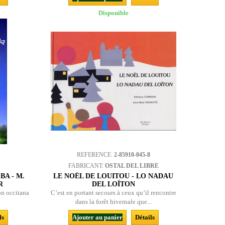
Disponible
REFERENCE:
2-85910-045-8
FABRICANT:
OSTAL DEL LIBRE
BA - M.
LE NOËL DE LOUITOU - LO NADAU
R
DEL LOÏTON
ion occitana
C’est en portant secours à ceux qu’il rencontre
dans la forêt hivernale que...
ls
Ajouter au panier
Détails