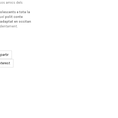
sos amics dels
olescents e tota la
quel
polit conte
 adaptat en occitan
videntament.
artir
nterest