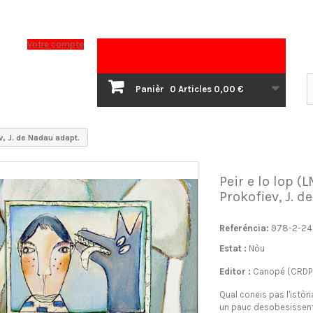
Votre compte
Panièr
0
Articles
0,00 €
ev, J. de Nadau adapt.
Peir e lo lop (L
Prokofiev, J. 
Referéncia:
978-2-24
Estat :
Nòu
Editor :
Canopé (CRDP 
Qual coneis pas l'istòr
un pauc desobesissent