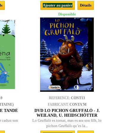
ls
Ajouter au panier
Détails
Disponible
-9
REFERENCE:
CONT13
ITAINE)
FABRICANT:
CONTA'M
 LE TANDÉ
DVD LO PICHON GRUFFALÒ - J.
WEILAND, U. HEIDSCHÖTTER
ar cadun son
Lo Gruffalò es tornat, mas es ara son filh, lo
pichon Gruffalò qu’es la...