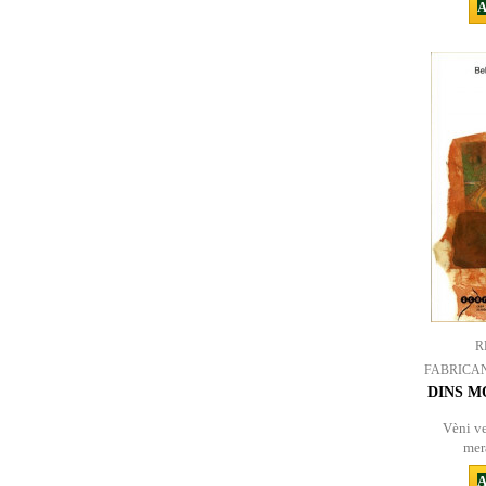
A
R
FABRICA
DINS M
Vèni ve
mer
A