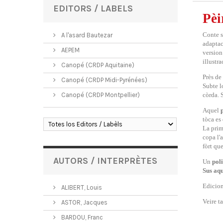
EDITORS / LABELS
Pèi
Conte s
A l'asard Bautezar
adaptac
AEPEM
version
illustr
Canopé (CRDP Aquitaine)
Près de
Canopé (CRDP Midi-Pyrénées)
Subte lo
Canopé (CRDP Montpellier)
còrda. 
Aquel
tòca es
Totes los Editors / Labèls
La prim
copa l'a
fòrt que
AUTORS / INTERPRÈTES
Un
pol
Sus aq
Edicio
ALIBERT, Louis
Veire t
ASTOR, Jacques
BARDOU, Franc