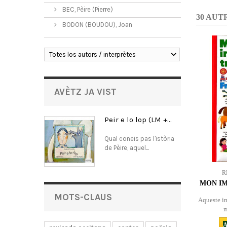
BEC, Pèire (Pierre)
30 AUT
BODON (BOUDOU), Joan
Totes los autors / interprètes
AVÈTZ JA VIST
Peir e lo lop (LM +...
Qual coneis pas l'istòria
de Pèire, aquel...
R
MON IM
MOTS-CLAUS
Aqueste im
m
A