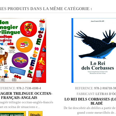
RES PRODUITS DANS LA MÊME CATÉGORIE :
EFERENCE:
978-2-7530-4100-4
REFERENCE:
978-2-916718-59
AGIER TRILINGUE OCCITAN-
FABRICANT:
LETRAS D'Ò
FRANÇAIS-ANGLAIS
LO REI DELS CORBASSES (LG) 
agièr trilingüe occitan-anglés-francés
BLADÉ
et en scèna de situacions e...
De far descobrir als dròlles a partir de
grand conte meravilhós de..
jouter au panier
Détails