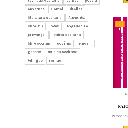
revirada occitana
contes
poësia
Auvernhe
Cantal
dròlles
literatura occitana
Auvernha
libre-CD
joves
lengadocian
provençal
istòria occitana
libre occitan
novèlas
lemosin
gascon
musica occitana
bilingüe
roman
R
PATO
Patonet es