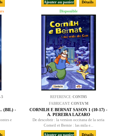
ls
Ajouter au panier
Détails
urs
Disponible
-5
REFERENCE:
CONT05
FABRICANT:
CONTA'M
 (BIL) -
CORNILH E BERNAT SASON 1 (10-17) -
A. PEREIRA LAZARO
contes e
De descobrir : la version occitana de la seria
Corneil et Bernie : las mila e...
ls
Ajouter au panier
Détails