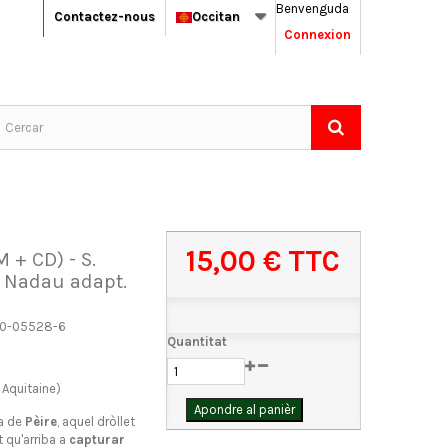
Benvenguda
Contactez-nous
Occitan
Connexion
15,00 €
TTC
M + CD) - S.
de Nadau adapt.
0-05528-6
Quantitat
Aquitaine)
Apondre al panièr
ia de
Pèire
, aquel dròllet
 qu'arriba a
capturar