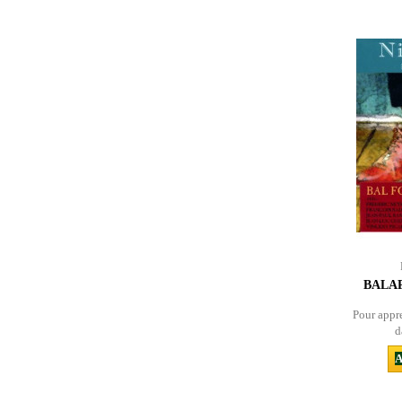
BALAP
Pour appr
d
A