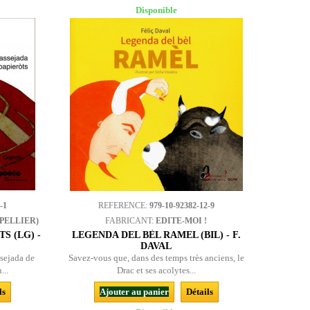
Disponible
-1
REFERENCE:
979-10-92382-12-9
PELLIER)
FABRICANT:
EDITE-MOI !
S (LG) -
LEGENDA DEL BÈL RAMEL (BIL) - F.
DAVAL
sejada de
Savez-vous que, dans des temps très anciens, le
...
Drac et ses acolytes...
ls
Ajouter au panier
Détails