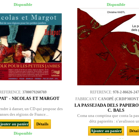
Disponible
Disponible
REFERENCE:
3700079260769
REFERENCE:
978-2-86626-247
AT' - NICOLAS ET MARGOT
FABRICANT:
CANOPÉ (CRDP MONT
LA PASSEJADA DELS PAPIERÒT
endre à danser, un CD qui propose des
C. BALS
anses des régions de France...
Coma una comptina que conta la pas
dètz papieròts : s’avalisson un
jouter au panier
Détails
Ajouter au panier
Détai
Disponible