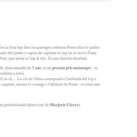
éncia d'un lop dins los paratges, embarra Pierre dins lo jardin.
paret del jardin e capita de capturar lo lop en se servir d'una
èire, que mena lo lop al zòo. Es una marcha trionfala.
lh, alara annadit de
7 ans
, es un
present pels mainatges
: sa
essiblas a totes.
èl, lo rit… Lo còr de l'òbra correspond a l'arribada del lop e
 caçaires, mòstra lo coratge e l'abiletat de Pierre : es estat mai
ns professionals (direccion de
Marjorie Claver
).