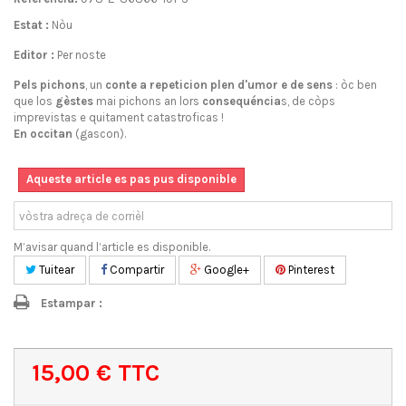
Estat :
Nòu
Editor :
Per noste
Pels pichons
, un
conte a repeticion
plen d'umor e de sens
: òc ben
que los
gèstes
mai pichons
an lors
consequéncia
s, de còps
imprevistas e quitament catastroficas !
En occitan
(gascon).
Aqueste article es pas pus disponible
M’avisar quand l’article es disponible.
Tuitear
Compartir
Google+
Pinterest
Estampar :
15,00 €
TTC