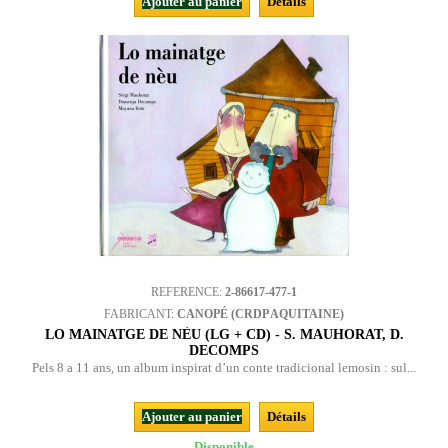
Ajouter au panier
Détails
REFERENCE:
2-86617-477-1
FABRICANT:
CANOPÉ (CRDP AQUITAINE)
LO MAINATGE DE NÈU (LG + CD) - S. MAUHORAT, D.
DECOMPS
Pels 8 a 11 ans, un album inspirat d’un conte tradicional lemosin : sul...
Ajouter au panier
Détails
Disponible