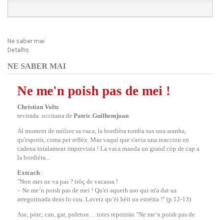
Ne saber mai
Detalhs
NE SABER MAI
Ne me'n poish pas de mei !
Christian Voltz
revirada occitana de
Patric Guilhemjoan
Al moment de mólzer sa vaca, la bordièra tomba sus una aranha,
qu'espotís, coma per reflèx. Mas vaquí que s'avia una reaccion en
cadena totalament imprevista ! La vaca manda un grand còp de cap a
la bordièra...
Extrach
:
"Non mes ne va pas ? tròç de vacassa !
– Ne me’n poish pas de mei ! Qu'ei aqueth aso qui m'a dat ua
arreguitnada dens lo cuu. Lavetz qu’èi hèit ua estrèita !" (p.12-13)
Ase, pòrc, can, gat, poleton… totes repetiràn "Ne me’n poish pas de