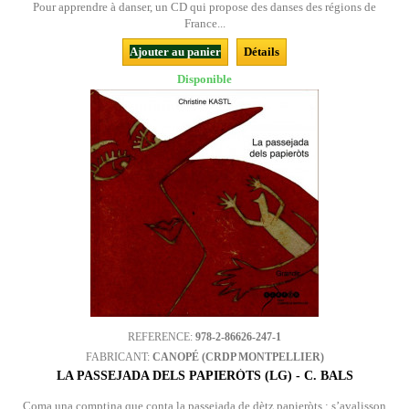
Pour apprendre à danser, un CD qui propose des danses des régions de
France...
Ajouter au panier
Détails
Disponible
REFERENCE:
978-2-86626-247-1
FABRICANT:
CANOPÉ (CRDP MONTPELLIER)
LA PASSEJADA DELS PAPIERÒTS (LG) - C. BALS
Coma una comptina que conta la passejada de dètz papieròts : s’avalisson