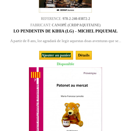
REFERENCE:
978-2-240-03872-2
FABRICANT:
CANOPÉ (CRDP AQUITAINE)
LO PENDENTIN DE KIHIA (LG) - MICHEL PIQUEMAL
A partir de 8 ans, lor agradarà de legir aquestas doas aventuras que se...
Ajouter au panier
Détails
Disponible