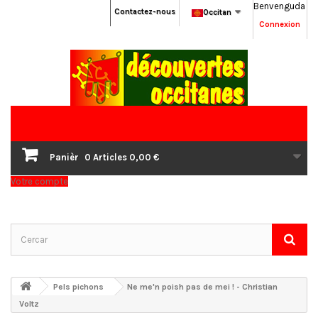
Benvenguda
Contactez-nous
Occitan
Connexion
Panièr
0
Articles
0,00 €
Votre compte
Pels pichons
Ne me'n poish pas de mei ! - Christian
Voltz