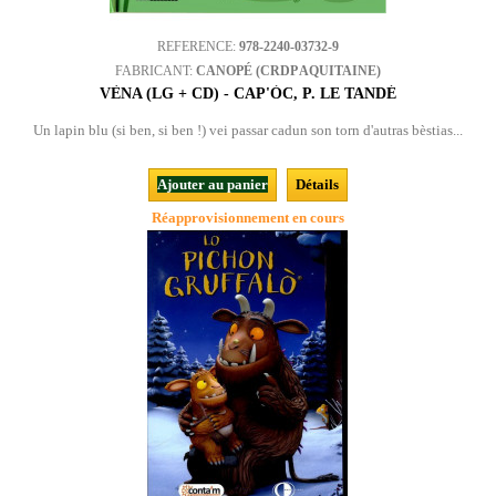
REFERENCE:
978-2240-03732-9
FABRICANT:
CANOPÉ (CRDP AQUITAINE)
VÈNA (LG + CD) - CAP'ÒC, P. LE TANDÉ
Un lapin blu (si ben, si ben !) vei passar cadun son torn d'autras bèstias...
Ajouter au panier
Détails
Réapprovisionnement en cours