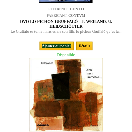
REFERENCE:
CONT13
FABRICANT:
CONTA'M
DVD LO PICHON GRUFFALÒ - J. WEILAND, U.
HEIDSCHÖTTER
Lo Gruffalò es tornat, mas es ara son filh, lo pichon Gruffalò qu’es la...
Ajouter au panier
Détails
Disponible