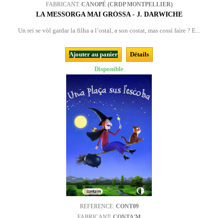
FABRICANT:
CANOPÉ (CRDP MONTPELLIER)
LA MESSORGA MAI GRÒSSA - J. DARWICHE
Un rei se vòl gardar la filha a l’ostal, a son costat, mas cossí faire ? E...
Ajouter au panier
Détails
Disponible
REFERENCE:
CONT09
FABRICANT:
CONTA'M