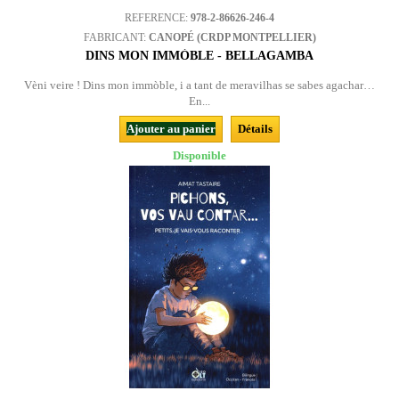
REFERENCE:
978-2-86626-246-4
FABRICANT:
CANOPÉ (CRDP MONTPELLIER)
DINS MON IMMÒBLE - BELLAGAMBA
Vèni veire ! Dins mon immòble, i a tant de meravilhas se sabes agachar…
En...
Ajouter au panier
Détails
Disponible