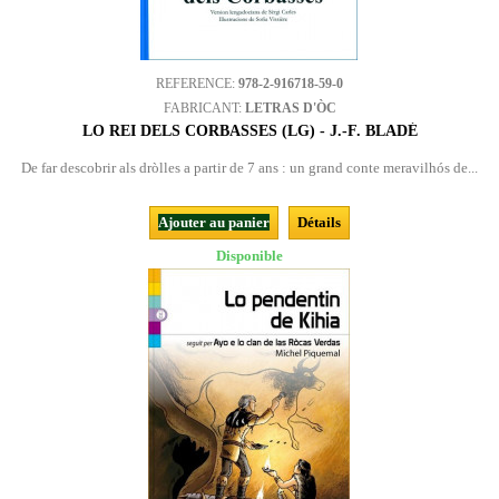
REFERENCE:
978-2-916718-59-0
FABRICANT:
LETRAS D'ÒC
LO REI DELS CORBASSES (LG) - J.-F. BLADÉ
De far descobrir als dròlles a partir de 7 ans : un grand conte meravilhós de...
Ajouter au panier
Détails
Disponible