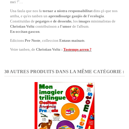
mei !"…
Una faula que nos fa
tornar a nòstra responsabilitat
dins çò que nos
arriba, e qu'es tanben un
aprendissatge gaujós de l'ecologia
.
Constituïdas de
pegatges e de dessenhs
, los
images
minimalistas de
Christian Voltz
contribuïsson a
l'umor
de l'album.
En occitan gascon
.
Edicions
Per Noste
, colleccion
Entaus mainats
.
Veire tanben, de
Christian Voltz :
Tostemps arren ?
30 AUTRES PRODUITS DANS LA MÊME CATÉGORIE :