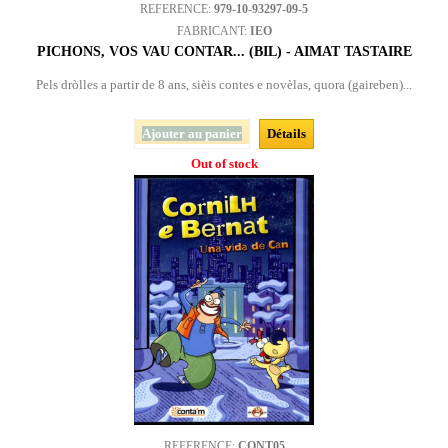
REFERENCE:
979-10-93297-09-5
FABRICANT:
IEO
PICHONS, VOS VAU CONTAR... (BIL) - AIMAT TASTAIRE
Pels dròlles a partir de 8 ans, sièis contes e novèlas, quora (gaireben)...
Ajouter au panier
Détails
Out of stock
REFERENCE:
CONT05