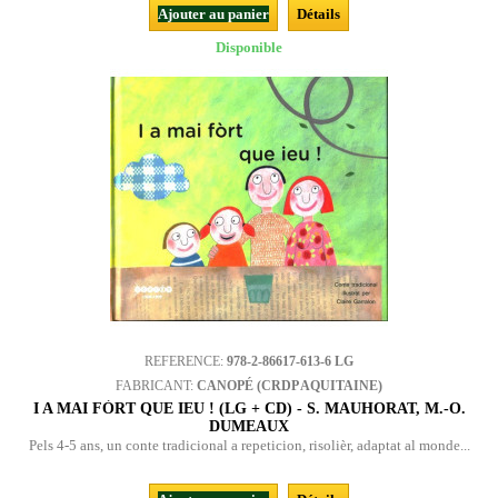
Ajouter au panier
Détails
Disponible
REFERENCE:
978-2-86617-613-6 LG
FABRICANT:
CANOPÉ (CRDP AQUITAINE)
I A MAI FÒRT QUE IEU ! (LG + CD) - S. MAUHORAT, M.-O.
DUMEAUX
Pels 4-5 ans, un conte tradicional a repeticion, risolièr, adaptat al monde...