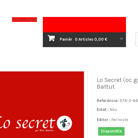
Votre compte
Panièr
0
Articles
0,00 €
Lo Secret (oc g
Battut
Referéncia:
978-2-86
Estat :
Nòu
Editor :
Per noste
Disponible