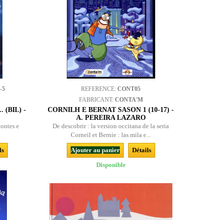
-5
REFERENCE:
CONT05
FABRICANT:
CONTA'M
 (BIL) -
CORNILH E BERNAT SASON 1 (10-17) -
A. PEREIRA LAZARO
contes e
De descobrir : la version occitana de la seria
Corneil et Bernie : las mila e...
ls
Ajouter au panier
Détails
Disponible