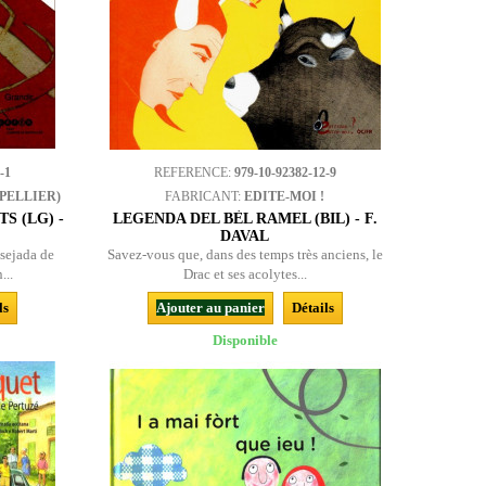
-1
REFERENCE:
979-10-92382-12-9
PELLIER)
FABRICANT:
EDITE-MOI !
S (LG) -
LEGENDA DEL BÈL RAMEL (BIL) - F.
DAVAL
sejada de
Savez-vous que, dans des temps très anciens, le
...
Drac et ses acolytes...
ls
Ajouter au panier
Détails
Disponible