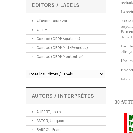
revirad
EDITORS / LABELS
La revi
A l'asard Bautezar
"
Òh la 
respond
AEPEM
Pasmens
daurada
Canopé (CRDP Aquitaine)
Las ill
Canopé (CRDP Midi-Pyrénées)
eficaça
Canopé (CRDP Montpellier)
Una ist
En occ
Totes los Editors / Labèls
Edicio
AUTORS / INTERPRÈTES
30 AUT
ALIBERT, Louis
ASTOR, Jacques
BARDOU, Franc