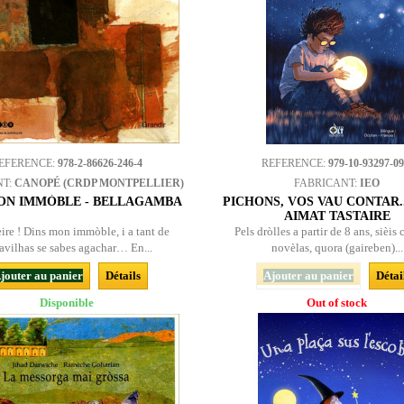
EFERENCE:
978-2-86626-246-4
REFERENCE:
979-10-93297-09
NT:
CANOPÉ (CRDP MONTPELLIER)
FABRICANT:
IEO
ON IMMÒBLE - BELLAGAMBA
PICHONS, VOS VAU CONTAR...
AIMAT TASTAIRE
ire ! Dins mon immòble, i a tant de
Pels dròlles a partir de 8 ans, sièis 
avilhas se sabes agachar… En...
novèlas, quora (gaireben)...
jouter au panier
Détails
Ajouter au panier
Détai
Disponible
Out of stock