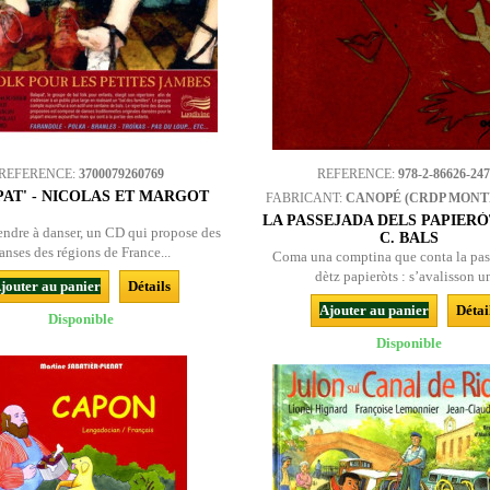
REFERENCE:
3700079260769
REFERENCE:
978-2-86626-247
AT' - NICOLAS ET MARGOT
FABRICANT:
CANOPÉ (CRDP MONT
LA PASSEJADA DELS PAPIERÒT
endre à danser, un CD qui propose des
C. BALS
anses des régions de France...
Coma una comptina que conta la pas
dètz papieròts : s’avalisson un
jouter au panier
Détails
Ajouter au panier
Détai
Disponible
Disponible