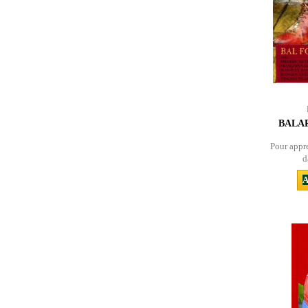
BALAP
Pour appr
d
A