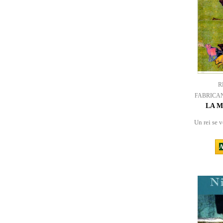
R
FABRICA
LA M
Un rei se v
A