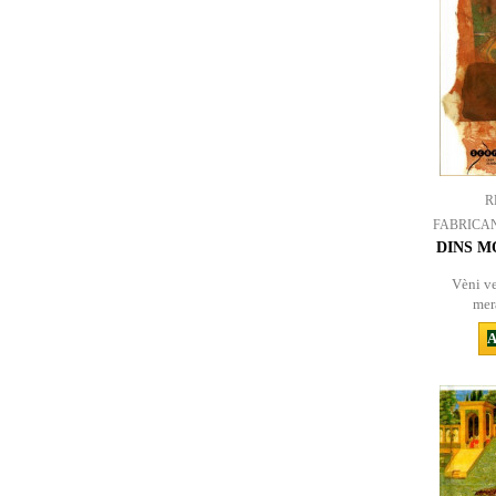
R
FABRICA
DINS M
Vèni ve
mer
A