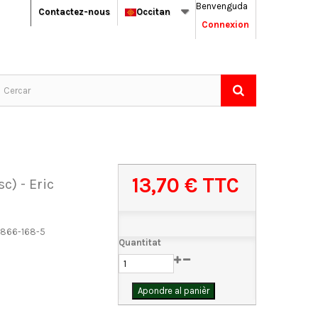
Benvenguda
Contactez-nous
Occitan
Connexion
13,70 €
TTC
sc) - Eric
866-168-5
Quantitat
Apondre al panièr