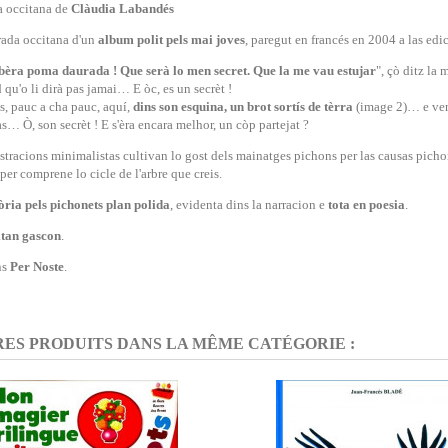
a occitana de
Clàudia Labandés
rada occitana d'un
album
polit pels mai joves
, paregut en francés en 2004 a las edi
bèra poma daurada ! Que serà lo men secret. Que la me vau estujar
", çò ditz la
 qu'o li dirà pas jamai… E òc, es un secrèt !
, pauc a cha pauc, aquí,
dins son esquina, un brot sortís de tèrra
(image 2)… e ven 
s… Ò, son secrèt ! E s'èra encara melhor, un còp partejat ?
ustracions minimalistas cultivan lo gost dels mainatges pichons per las causas picho
 per comprene lo cicle de l'arbre que creis.
òria pels pichonets plan polida
, evidenta dins la narracion e
tota en poesia
.
itan gascon
.
ns
Per Noste
.
RES PRODUITS DANS LA MÊME CATÉGORIE :