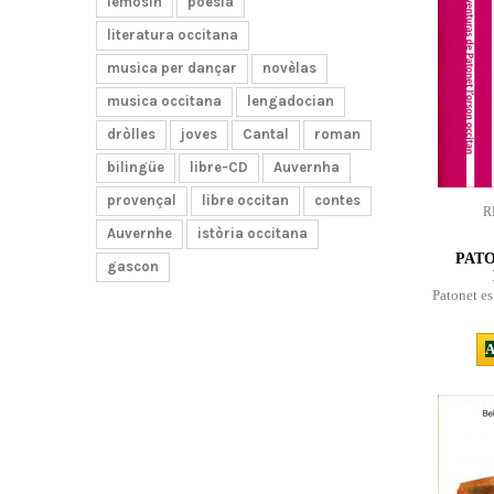
lemosin
poësia
literatura occitana
musica per dançar
novèlas
musica occitana
lengadocian
dròlles
joves
Cantal
roman
bilingüe
libre-CD
Auvernha
provençal
libre occitan
contes
R
Auvernhe
istòria occitana
PATO
gascon
Patonet es
A