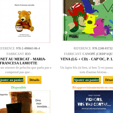
EFERENCE:
978-2-490663-06-4
REFERENCE:
978-2240-03732
FABRICANT:
IEO
FABRICANT:
CANOPÉ (CRDP AQU
NET AU MERCAT - MARIA-
VÈNA (LG + CD) - CAP'ÒC, P.
FRANCESA LAMOTTE
 un orsonet de pelucha que parla pas e
Un lapin blu (si ben, si ben !) vei pass
comprend pas que...
torn d'autras bèstias...
jouter au panier
Détails
Ajouter au panier
Détai
Disponible
Réapprovisionnement en co