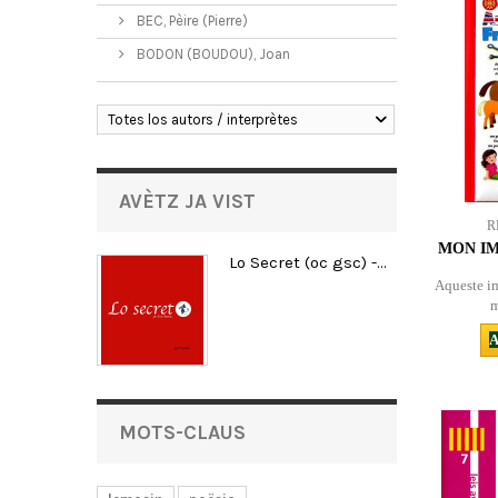
BEC, Pèire (Pierre)
BODON (BOUDOU), Joan
Totes los autors / interprètes
AVÈTZ JA VIST
R
MON IM
Lo Secret (oc gsc) -...
Aqueste im
m
A
MOTS-CLAUS