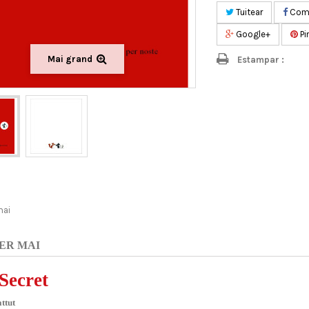
Tuitear
Comp
Google+
Pi
Mai grand
Estampar :
mai
ER MAI
Secret
attut