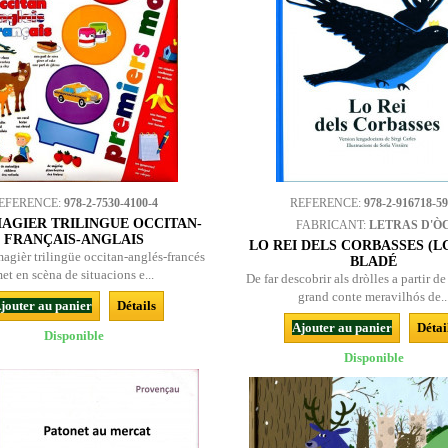
EFERENCE:
978-2-7530-4100-4
REFERENCE:
978-2-916718-59
AGIER TRILINGUE OCCITAN-
FABRICANT:
LETRAS D'Ò
FRANÇAIS-ANGLAIS
LO REI DELS CORBASSES (LG) 
agièr trilingüe occitan-anglés-francés
BLADÉ
et en scèna de situacions e...
De far descobrir als dròlles a partir de
grand conte meravilhós de..
jouter au panier
Détails
Ajouter au panier
Détai
Disponible
Disponible