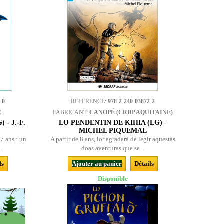
-0
REFERENCE:
978-2-240-03872-2
C
FABRICANT:
CANOPÉ (CRDP AQUITAINE)
- J.-F.
LO PENDENTIN DE KIHIA (LG) -
MICHEL PIQUEMAL
 7 ans : un
A partir de 8 ans, lor agradarà de legir aquestas
.
doas aventuras que se...
ls
Ajouter au panier
Détails
Disponible