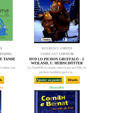
-9
REFERENCE:
CONT13
ITAINE)
FABRICANT:
CONTA'M
 LE TANDÉ
DVD LO PICHON GRUFFALÒ - J.
WEILAND, U. HEIDSCHÖTTER
ar cadun son
Lo Gruffalò es tornat, mas es ara son filh, lo
pichon Gruffalò qu’es la...
ls
Ajouter au panier
Détails
urs
Disponible