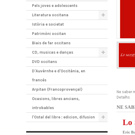
Pels joves e adolescents
Literatura occitana
Istòria e societat
Patrimòni occitan
Biais de far occitans
CD, musicas e danças
DVD occitans
D'Auvèrnhe e d'Occitània, en
francés
Arpitan (Francoprovençal)
Ne saber 
Detalhs
Ocasions, libres ancians,
NE SAB
introbables
l'Ostal del libre : edicion, difusion
Lo 
Eric B