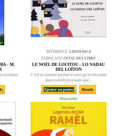
REFERENCE:
2-85910-045-8
FABRICANT:
OSTAL DEL LIBRE
BA - M.
LE NOËL DE LOUITOU - LO NADAU
R
DEL LOÏTON
ion occitana
C’est en portant secours à ceux qu’il rencontre
dans la forêt hivernale que...
ls
Ajouter au panier
Détails
Disponible