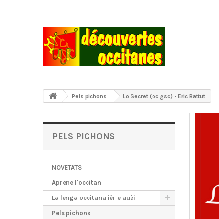
Pels pichons
Lo Secret (oc gsc) - Eric Battut
PELS PICHONS
NOVETATS
Aprene l'occitan
La lenga occitana ièr e auèi
Pels pichons