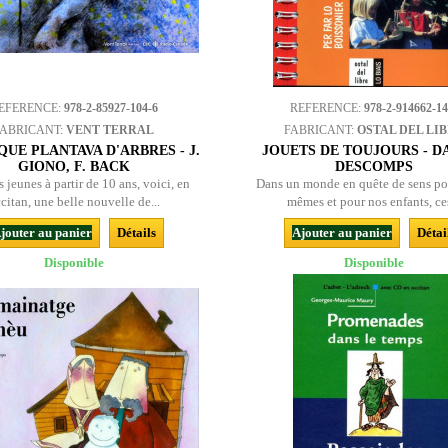
EFERENCE:
978-2-85927-104-6
REFERENCE:
978-2-914662-14
FABRICANT:
VENT TERRAL
FABRICANT:
OSTAL DEL LI
QUE PLANTAVA D'ARBRES - J.
JOUETS DE TOUJOURS - D
GIONO, F. BACK
DESCOMPS
 jeunes à partir de 10 ans, voici, en
Dans un monde en quête de sens po
citan, une belle nouvelle de...
mêmes et pour nos enfants, ces
jouter au panier
Détails
Ajouter au panier
Détai
Disponible
Disponible