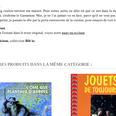
:
g couloir traverse ma maison. Pour entrer, sortir, ou aller où que ce soit dans la ma
s, s'enferme le Garramiau. Moi, je ne l’ai jamais vu en face, parce qu'il ne veut pas s
etite, je passais la tête par la porta entrouverte de la cuisine, pour essayer de voir lu
itan
.
e l'extrait dans le texte original, voyez notre
page en occitan
.
icions
, colleccion
Bib'òc
.
RES PRODUITS DANS LA MÊME CATÉGORIE :