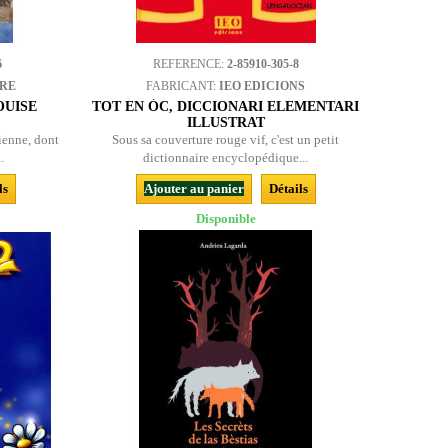
6
REFERENCE:
2-85910-305-8
BRE
FABRICANT:
IEO EDICIONS
OUISE
TOT EN ÒC, DICCIONARI ELEMENTARI
ILLUSTRAT
ienne, dont
Sous sa couverture rouge vif, c'est un petit
.
dictionnaire encyclopédique...
ls
Ajouter au panier
Détails
Disponible