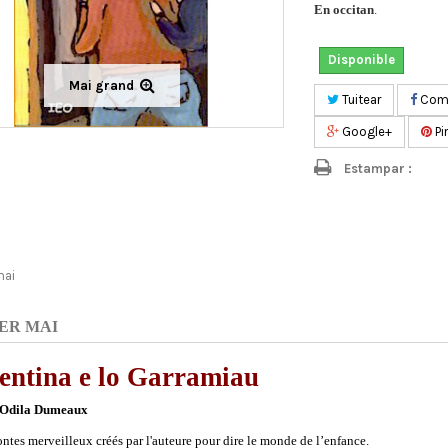
En occitan
.
Disponible
Mai grand
Tuitear
Comp
Google+
Pi
Estampar :
mai
ER MAI
entina e lo Garramiau
Odila Dumeaux
ntes merveilleux créés par l'auteure pour dire le monde de l’enfance.