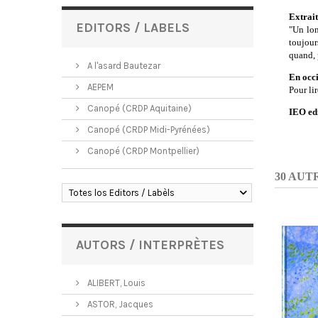
Extrait
EDITORS / LABELS
"Un lon
toujour
quand, p
A l'asard Bautezar
En occ
AEPEM
Pour lir
Canopé (CRDP Aquitaine)
IEO ed
Canopé (CRDP Midi-Pyrénées)
Canopé (CRDP Montpellier)
30 AUT
Totes los Editors / Labèls
AUTORS / INTERPRÈTES
ALIBERT, Louis
ASTOR, Jacques