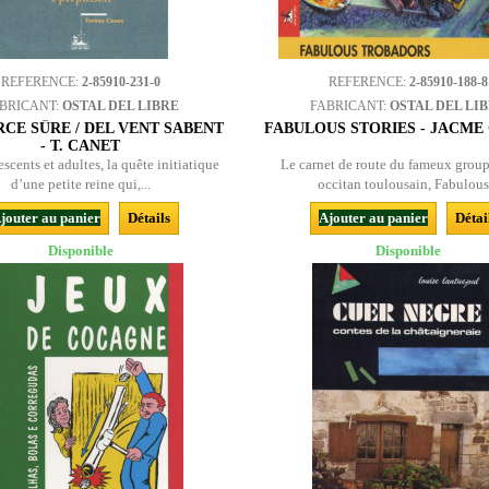
REFERENCE:
2-85910-231-0
REFERENCE:
2-85910-188-8
BRICANT:
OSTAL DEL LIBRE
FABRICANT:
OSTAL DEL LI
RCE SÛRE / DEL VENT SABENT
FABULOUS STORIES - JACME
- T. CANET
scents et adultes, la quête initiatique
Le carnet de route du fameux group
d’une petite reine qui,...
occitan toulousain, Fabulous.
jouter au panier
Détails
Ajouter au panier
Détai
Disponible
Disponible