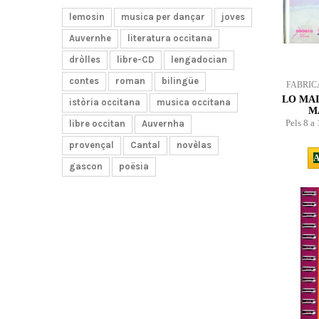
lemosin
musica per dançar
joves
Auvernhe
literatura occitana
dròlles
libre-CD
lengadocian
contes
roman
bilingüe
FABRIC
LO MAI
istòria occitana
musica occitana
M
Pels 8 a
libre occitan
Auvernha
provençal
Cantal
novèlas
A
gascon
poësia