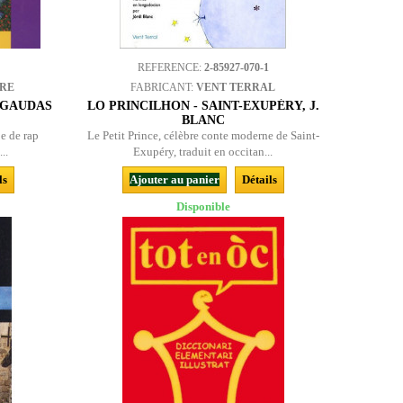
REFERENCE:
2-85927-070-1
BRE
FABRICANT:
VENT TERRAL
 GAUDAS
LO PRINCILHON - SAINT-EXUPÉRY, J.
BLANC
e de rap
Le Petit Prince, célèbre conte moderne de Saint-
..
Exupéry, traduit en occitan...
ls
Ajouter au panier
Détails
Disponible