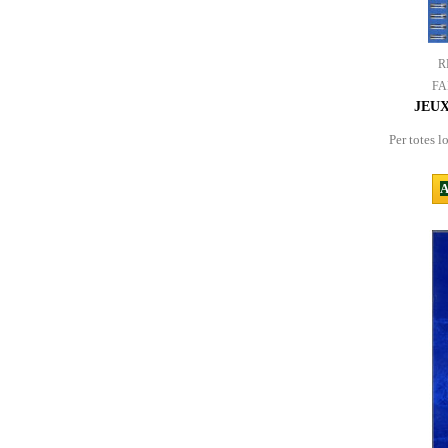
R
FA
JEU
Per totes l
A