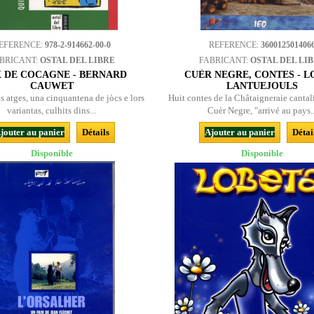
EFERENCE:
978-2-914662-00-0
REFERENCE:
360012501406
BRICANT:
OSTAL DEL LIBRE
FABRICANT:
OSTAL DEL LI
X DE COCAGNE - BERNARD
CUÈR NEGRE, CONTES - L
CAUWET
LANTUEJOULS
os atges, una cinquantena de jòcs e lors
Huit contes de la Châtaigneraie cantal
variantas, culhits dins...
Cuèr Negre, "arrivé au pays..
jouter au panier
Détails
Ajouter au panier
Détai
Disponible
Disponible