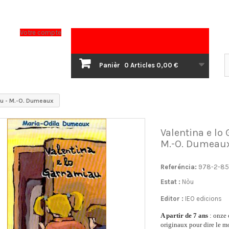
Votre compte
Panièr
0
Articles
0,00 €
au - M.-O. Dumeaux
Valentina e lo
M.-O. Dumeau
Referéncia:
978-2-85
Estat :
Nòu
Editor :
IEO edicions
A partir de 7 ans
: onze 
originaux pour dire le m