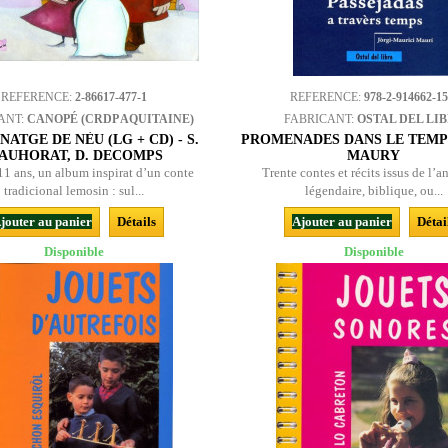
REFERENCE:
2-86617-477-1
REFERENCE:
978-2-914662-15
ANT:
CANOPÉ (CRDP AQUITAINE)
FABRICANT:
OSTAL DEL LI
NATGE DE NÈU (LG + CD) - S.
PROMENADES DANS LE TEMPS
AUHORAT, D. DECOMPS
MAURY
 11 ans, un album inspirat d’un conte
Trente contes et récits issus de l’a
tradicional lemosin : sul...
légendaire, biblique, ou...
jouter au panier
Détails
Ajouter au panier
Détai
Disponible
Disponible