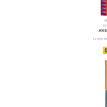
R
FA
JOUE
La suite d
A