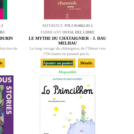
-3
REFERENCE:
978-2-914662-03-1
BRE
FABRICANT:
OSTAL DEL LIBRE
 DURIN
LE MYTHE DU CHÂTAIGNIER - J. DAU
MELHAU
fois rien de
Le long voyage du châtaignier, de l’Orient vers
l’Occitanie en passant par la...
ls
Ajouter au panier
Détails
Disponible