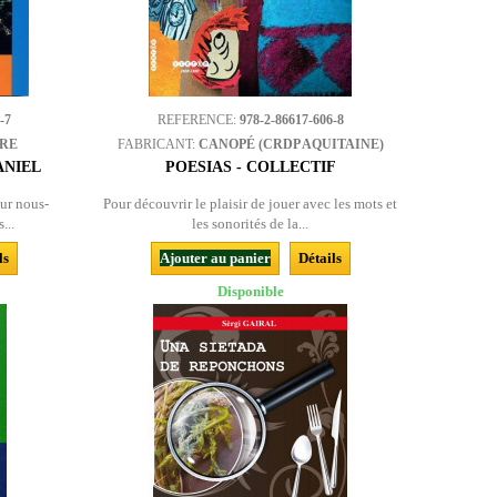
-7
REFERENCE:
978-2-86617-606-8
BRE
FABRICANT:
CANOPÉ (CRDP AQUITAINE)
ANIEL
POESIAS - COLLECTIF
ur nous-
Pour découvrir le plaisir de jouer avec les mots et
...
les sonorités de la...
ls
Ajouter au panier
Détails
Disponible