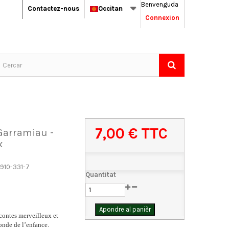
Benvenguda
Contactez-nous
Occitan
Connexion
7,00 €
TTC
 Garramiau -
x
910-331-7
Quantitat
Apondre al panièr
contes merveilleux et
onde de l’enfance.