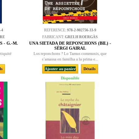
-4
REFERENCE:
978-2-902756-33-9
BRE
FABRICANT:
GRELH ROERGÀS
 - G.-M.
UNA SIETADA DE REPONCHONS (BIL) -
SÈRGI GAIRAL
ntiquité
Los reponchons ? Lo Tamus communis, que
s’amassa en familha a la prima e...
ls
Ajouter au panier
Détails
Disponible