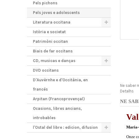
Pels pichons
Pels joves e adolescents
Literatura occitana
Istòria e societat
Patrimòni occitan
Biais de far occitans
CD, musicas e danças
DVD occitans
D'Auvèrnhe e d'Occitània, en
Ne saber 
francés
Detalhs
Arpitan (Francoprovençal)
NE SAB
Ocasions, libres ancians,
Val
introbables
Maria-
l'Ostal del libre : edicion, difusion
Onze co