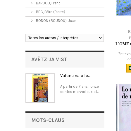
BARDOU, Franc
BEC, Pèire (Pierre)
BODON (BOUDOU), Joan
R
Totes los autors / interprètes
L'OME 
Pour vos
AVÈTZ JA VIST
oc
A
Valentina e lo...
A partir de 7 ans : onze
contes merveilleux et...
MOTS-CLAUS