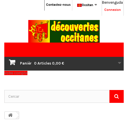
Benvenguda
Contactez-nous
Occitan
Connexion
Panièr
0
Articles
0,00 €
Votre compte