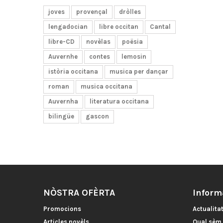
joves
provençal
dròlles
lengadocian
libre occitan
Cantal
libre-CD
novèlas
poësia
Auvernhe
contes
lemosin
istòria occitana
musica per dançar
roman
musica occitana
Auvernha
literatura occitana
bilingüe
gascon
NÒSTRA OFÈRTA
Inform
Promocions
Actualita
Articles novèls
Qual sèm