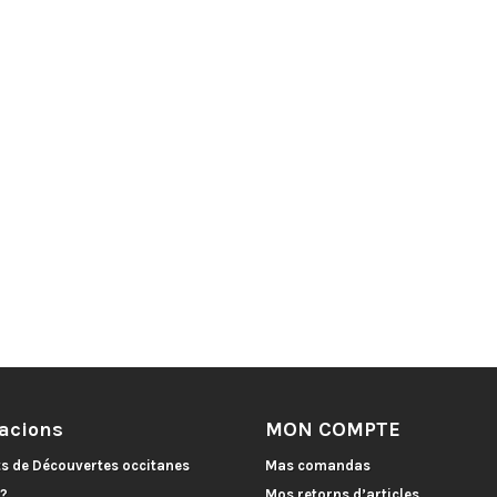
acions
MON COMPTE
ts de Découvertes occitanes
Mas comandas
 ?
Mos retorns d’articles