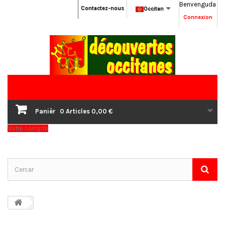
Benvenguda
Contactez-nous
Occitan
Connexion
Panièr
0
Articles
0,00 €
Votre compte