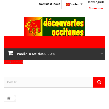
Benvenguda
Contactez-nous
Occitan
Connexion
Panièr
0
Articles
0,00 €
Votre compte