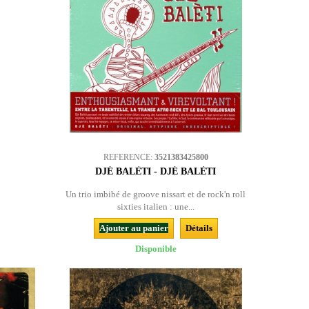
REFERENCE:
3521383425800
DJÉ BALÈTI - DJÉ BALÈTI
Un trio imbibé de groove nissart et de rock'n roll
sixties italien : une...
Ajouter au panier
Détails
Disponible