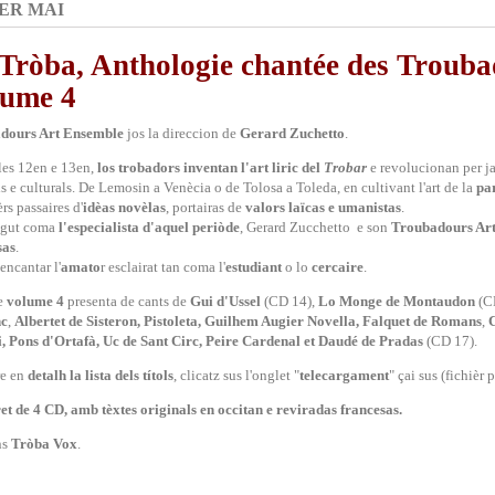
ER MAI
Tròba, Anthologie chantée des Troubad
lume 4
dours Art Ensemble
jos la direccion de
Gerard Zuchetto
.
les 12en e 13en,
los trobadors inventan l'art liric del
Trobar
e revolucionan per jam
ls e culturals. De Lemosin a Venècia o de Tolosa a Toleda, en cultivant l'art de la
pa
rs passaires d'
idèas novèlas
, portairas de
valors laïcas e umanistas
.
gut coma
l'especialista d'aquel periòde
, Gerard Zucchetto e son
Troubadours Ar
sas
.
encantar l'
amato
r esclairat tan coma l'
estudiant
o lo
cercaire
.
e
volume
4
presenta de cants de
Gui d'Ussel
(CD 14),
Lo Monge de Montaudon
(C
nc
,
Albertet de
Sisteron, Pistoleta, Guilhem Augier Novella, Falquet de Romans
,
C
, Pons d'Ortafà, Uc de Sant Circ, Peire Cardenal et Daudé de Pradas
(CD 17).
re en
detalh la lista dels títols
, clicatz sus l'onglet "
telecargament
" çai sus (fichièr p
et de 4 CD, amb tèxtes originals en occitan e reviradas francesas.
ns
Tròba Vox
.