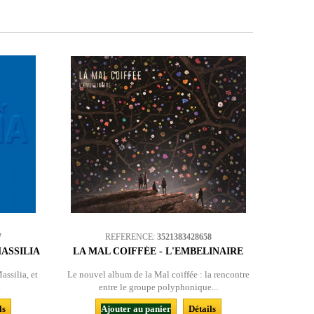
7
REFERENCE:
3521383428658
ASSILIA
LA MAL COIFFÉE - L'EMBELINAIRE
ssilia, et
Le nouvel album de la Mal coiffée : la rencontre
.
entre le groupe polyphonique...
ls
Ajouter au panier
Détails