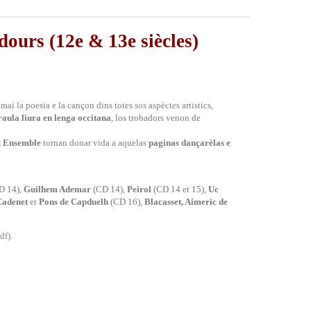
ours (12e & 13e siècles)
ai la poesia e la cançon dins totes sos aspèctes artistics,
raula liura en lenga occitana
, los trobadors venon de
t Ensemble
tornan donar vida a aquelas
paginas dançarèlas e
D 14),
Guilhem Ademar
(CD 14),
Peirol
(CD 14 et 15),
Uc
adenet
et
Pons de Capduelh
(CD 16),
Blacasset, Aimeric de
df).