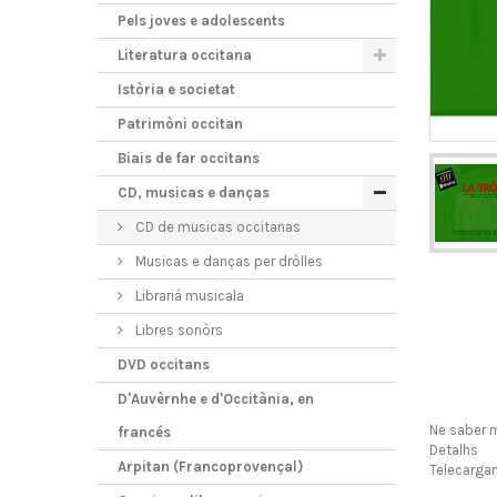
Pels joves e adolescents
Literatura occitana
Istòria e societat
Patrimòni occitan
Biais de far occitans
CD, musicas e danças
CD de musicas occitanas
Musicas e danças per dròlles
Librariá musicala
Libres sonòrs
DVD occitans
D'Auvèrnhe e d'Occitània, en
Ne saber 
francés
Detalhs
Arpitan (Francoprovençal)
Telecarga