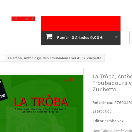
Votre compte
Panièr
0
Articles
0,00 €
La Tròba, Anthologie des Troubadours vol 4 - G. Zuchetto
La Tròba, Anth
Troubadours vo
Zuchetto
Referéncia:
3760049
Estat :
Nòu
Editor :
Tròba Vox
Aquí l'abans-darrièr vol