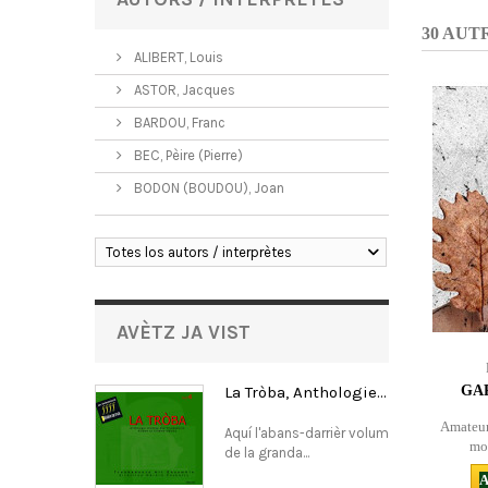
30 AUT
ALIBERT, Louis
ASTOR, Jacques
BARDOU, Franc
BEC, Pèire (Pierre)
BODON (BOUDOU), Joan
Totes los autors / interprètes
AVÈTZ JA VIST
La Tròba, Anthologie...
GAR
Amateur
Aquí l'abans-darrièr volum
mon
de la granda...
A