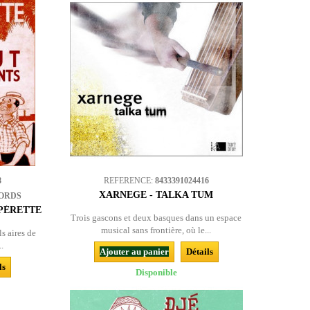
8
REFERENCE:
8433391024416
XARNEGE - TALKA TUM
ORDS
OPÉRETTE
Trois gascons et deux basques dans un espace
musical sans frontière, où le...
s aires de
..
Ajouter au panier
Détails
ls
Disponible