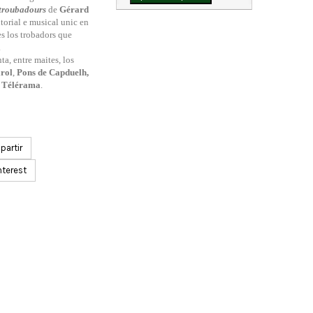
 troubadours
de
Gérard
itorial e musical unic en
es los trobadors que
.
ta, entre maites, los
irol
,
Pons de Capduelh,
e
Télérama
.
artir
nterest