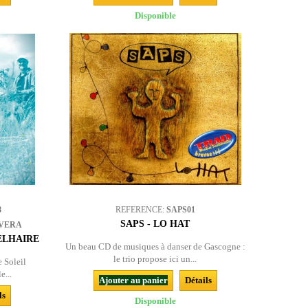
Disponible
8
REFERENCE:
SAPS01
SAPS - LO HAT
LVERA
ELHAIRE
Un beau CD de musiques à danser de Gascogne :
le trio propose ici un...
 Soleil
e...
Ajouter au panier
Détails
ls
Disponible