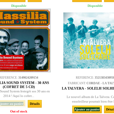
Disponible
Disponible
REFERENCE:
3149024209154
REFERENCE:
352138343095
LIA SOUND SYSTEM - 30 ANS
FABRICANT:
CORDAE - LA TA
(COFRET DE 5 CD)
LA TALVERA - SOLELH SOLH
 Sound System festegèt sos 30 ans en
2014 ! Aquí lo cofret...
Le nouvel album de La Talvera. Ce
ensoleilleur pourrait bien être l
jouter au panier
Détails
Ajouter au panier
Détai
Out of stock