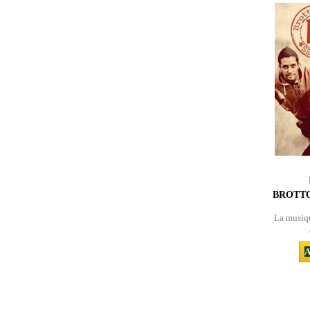
BROTTO
La musiqu
A