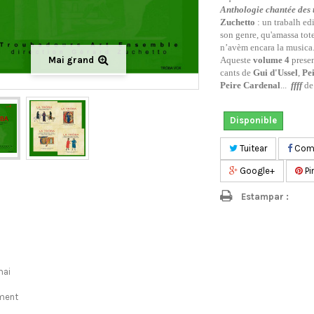
Anthologie chantée des
Zuchetto
: un trabalh ed
son genre, qu'amassa tot
n’avèm encara la musica
Mai grand
Aqueste
volume 4
presen
cants de
Gui d'Ussel
,
Pe
Peire Cardenal
...
ffff
d
Disponible
Tuitear
Comp
Google+
Pi
Estampar :
mai
ment