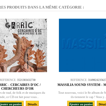
RES PRODUITS DANS LA MÊME CATÉGORIE :
REFERENCE:
3521383432730
REFERENCE:
314902423562
RIC - CERCAIRES D'OC /
MASSILIA SOUND SYSTEM - M
CHERCHEURS D'OR
s de trad, de folk et de musiques du
Tout nouveau, voici le 8e album de Ma
de, ce CD est fait pour vous...
ils tiennent le cap ! Vous y..
jouter au panier
Détails
Ajouter au panier
Détai