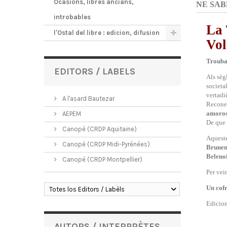
Ocasions, libres ancians,
NE SAB
introbables
La 
l'Ostal del libre : edicion, difusion
Vo
Trouba
EDITORS / LABELS
Als sèg
societa
vertadiè
A l'asard Bautezar
Recone
amoro
AEPEM
De que 
Canopé (CRDP Aquitaine)
Aquest
Canopé (CRDP Midi-Pyrénées)
Brune
Belenoi
Canopé (CRDP Montpellier)
Per vei
Un cofr
Totes los Editors / Labèls
Edicio
AUTORS / INTERPRÈTES