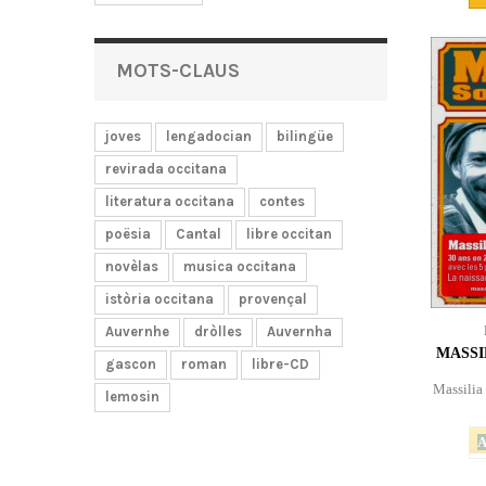
MOTS-CLAUS
joves
lengadocian
bilingüe
revirada occitana
literatura occitana
contes
poësia
Cantal
libre occitan
novèlas
musica occitana
istòria occitana
provençal
Auvernhe
dròlles
Auvernha
MASSI
gascon
roman
libre-CD
Massilia
lemosin
A