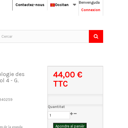
Benvenguda
Contactez-nous
Occitan
Connexion
44,00 €
ologie des
l 4 - G.
TTC
340259
Quantitat
Apondre al panièr
um de la granda