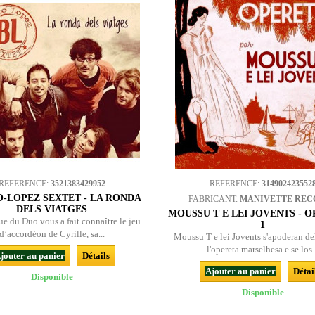
REFERENCE:
3521383429952
REFERENCE:
314902423552
-LOPEZ SEXTET - LA RONDA
FABRICANT:
MANIVETTE REC
DELS VIATGES
MOUSSU T E LEI JOVENTS - 
e du Duo vous a fait connaître le jeu
1
d’accordéon de Cyrille, sa...
Moussu T e lei Jovents s'apoderan del
l'opereta marselhesa e se los.
jouter au panier
Détails
Ajouter au panier
Détai
Disponible
Disponible