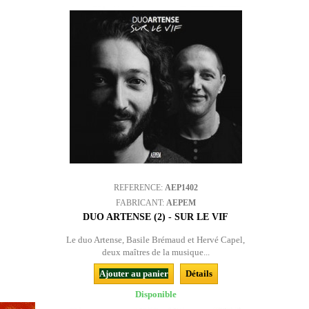
REFERENCE:
AEP1402
FABRICANT:
AEPEM
DUO ARTENSE (2) - SUR LE VIF
Le duo Artense, Basile Brémaud et Hervé Capel,
deux maîtres de la musique...
Ajouter au panier
Détails
Disponible