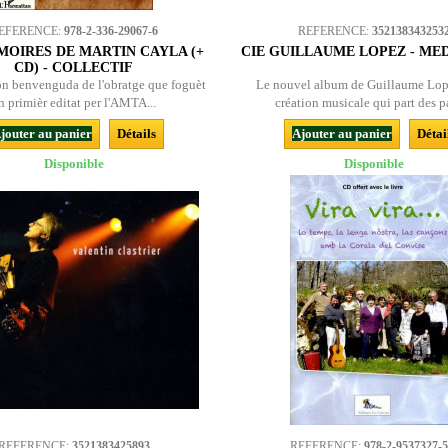
EFERENCE:
978-2-336-29067-6
REFERENCE:
352138343253
MOIRES DE MARTIN CAYLA (+
CIE GUILLAUME LOPEZ - ME
CD) - COLLECTIF
on benvenguda de l'obratge que foguèt
Le nouvel album de Guillaume Lop
n primièr editat per l'AMTA...
création musicale qui part des pa
jouter au panier
Détails
Ajouter au panier
Détai
Disponible
Disponible
REFERENCE:
3521383425893
REFERENCE:
978-2-9537327-5