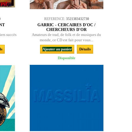
0
REFERENCE:
3521383432730
ENT
GARRIC - CERCAIRES D'OC /
CHERCHEURS D'OR
iers succès
Amateurs de trad, de folk et de musiques du
monde, ce CD est fait pour vous...
ls
Ajouter au panier
Détails
Disponible