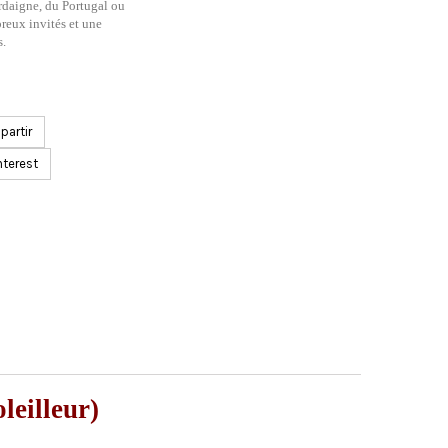
rdaigne, du Portugal ou
breux invités et une
s.
artir
nterest
leilleur)