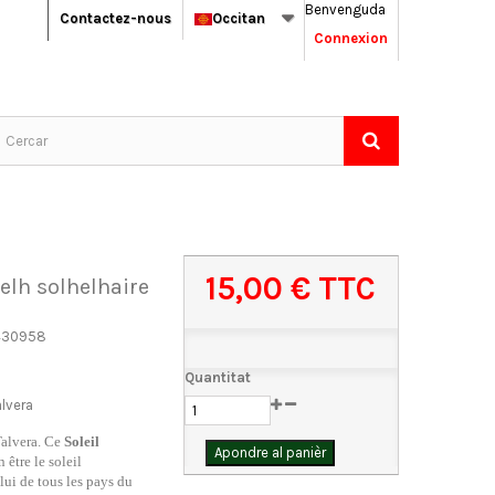
Benvenguda
Contactez-nous
Occitan
Connexion
15,00 €
TTC
lelh solhelhaire
430958
Quantitat
lvera
alvera.
Ce
Soleil
Apondre al panièr
 être le soleil
lui de tous les pays du