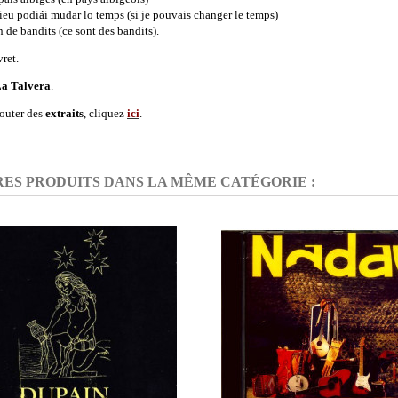
 ieu podiái mudar lo temps (si je pouvais changer le temps)
n de bandits (ce sont des bandits).
vret.
a Talvera
.
outer des
extraits
, cliquez
ici
.
RES PRODUITS DANS LA MÊME CATÉGORIE :