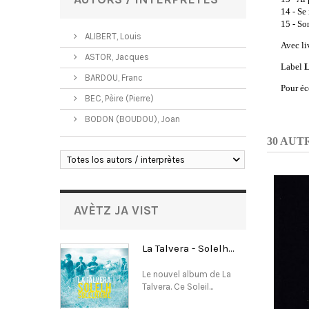
14 - Se
15 - So
ALIBERT, Louis
Avec li
ASTOR, Jacques
Label
L
BARDOU, Franc
Pour éc
BEC, Pèire (Pierre)
BODON (BOUDOU), Joan
30 AUT
Totes los autors / interprètes
AVÈTZ JA VIST
La Talvera - Solelh...
Le nouvel album de La
Talvera. Ce Soleil...