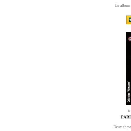
Un album e
A
R
PARI
Deux chron