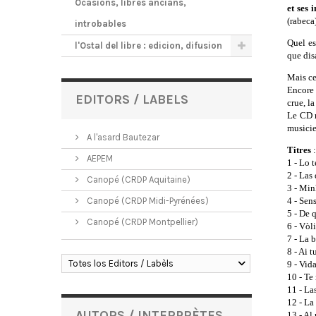
Ocasions, libres ancians,
et ses i
(rabeca
introbables
Quel es
l'Ostal del libre : edicion, difusion
que disa
Mais ce
Encore 
EDITORS / LABELS
crue, l
Le CD 
musicie
A l'asard Bautezar
Titres
:
AEPEM
1 - Lo 
2 - Las 
Canopé (CRDP Aquitaine)
3 - Min
Canopé (CRDP Midi-Pyrénées)
4 - Sens
5 - De q
Canopé (CRDP Montpellier)
6 - Vòl
7 - La 
8 - Ai t
Totes los Editors / Labèls
9 - Vida
10 - Te
11 - Las
12 - La
AUTORS / INTERPRÈTES
13 - Al