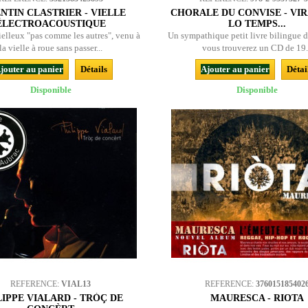
NTIN CLASTRIER - VIELLE
CHORALE DU CONVISE - VIR
ÉLECTROACOUSTIQUE
LO TEMPS...
ielleux "pas comme les autres", venu à
Un sympathique petit livre bilingue 
la vielle à roue sans passer...
vous trouverez un CD de 19.
jouter au panier
Détails
Ajouter au panier
Détai
Disponible
Disponible
REFERENCE:
VIAL13
REFERENCE:
376015185402
LIPPE VIALARD - TRÒÇ DE
MAURESCA - RIOTA