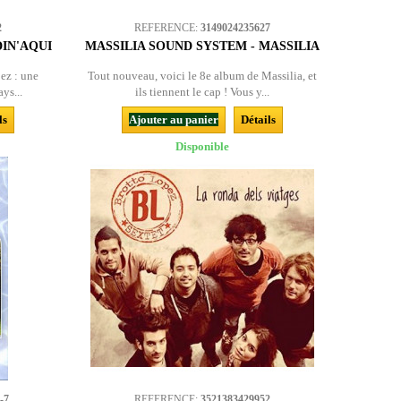
2
REFERENCE:
3149024235627
DIN'AQUI
MASSILIA SOUND SYSTEM - MASSILIA
ez : une
Tout nouveau, voici le 8e album de Massilia, et
ys...
ils tiennent le cap ! Vous y...
ls
Ajouter au panier
Détails
Disponible
-7
REFERENCE:
3521383429952