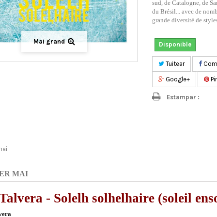
sud, de Catalogne, de Sa
du Brésil... avec de nom
grande diversité de style
Mai grand
Disponible
Tuitear
Comp
Google+
Pi
Estampar :
mai
ER MAI
Talvera - Solelh solhelhaire (soleil enso
vera