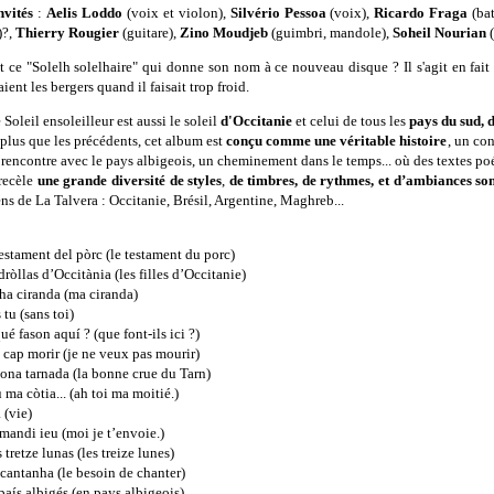
nvités
:
Aelis Loddo
(voix et violon),
Silvério Pessoa
(voix),
Ricardo Fraga
(bat
)?,
Thierry
Rougier
(guitare),
Zino Moudjeb
(guimbri, mandole),
Soheil Nourian
(
t ce "Solelh solelhaire" qui donne son nom à ce nouveau disque ? Il s'agit en fait 
ient les bergers quand il faisait trop froid.
 Soleil ensoleilleur est aussi le soleil
d'Occitanie
et celui de tous les
pays du sud, 
plus que les précédents, cet album est
conçu comme une véritable histoire
, un con
a rencontre avec le pays albigeois, un cheminement dans le temps... où des textes p
recèle
une grande diversité de styles
,
de timbres, de rythmes, et d’ambiances
so
ns de La Talvera : Occitanie, Brésil, Argentine, Maghreb...
testament del pòrc (le testament du porc)
dròllas d’Occitània (les filles d’Occitanie)
ha ciranda (ma ciranda)
 tu (sans toi)
ué fason aquí ? (que font-ils ici ?)
i cap morir (je ne veux pas mourir)
bona tarnada (la bonne crue du Tarn)
u ma còtia... (ah toi ma moitié.)
 (vie)
 mandi ieu (moi je t’envoie.)
 tretze lunas (les treize lunes)
 cantanha (le besoin de chanter)
 país albigés (en pays albigeois)