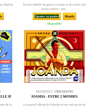
tan déploie
Un trio imbibé de groove nissart et de rock'n roll
sixties italien : une...
ls
Ajouter au panier
Détails
Disponible
4
REFERENCE:
3760151853794
ELLE IF
JOANDA - ENTRE 2 MONDES
rre de la
Le nouvel album de Joanda est un vrai rayon de