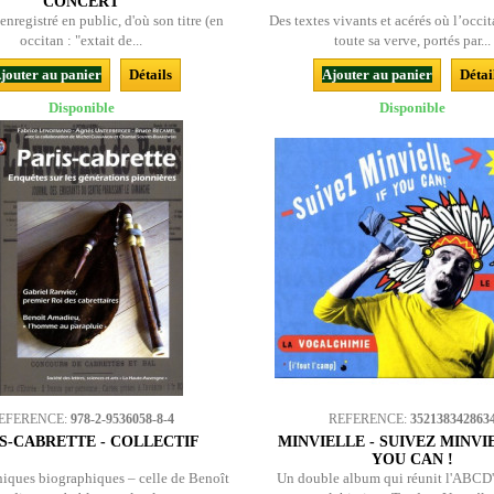
CONCÈRT
nregistré en public, d'où son titre (en
Des textes vivants et acérés où l’occi
occitan : "extait de...
toute sa verve, portés par...
jouter au panier
Détails
Ajouter au panier
Détai
Disponible
Disponible
EFERENCE:
978-2-9536058-8-4
REFERENCE:
352138342863
S-CABRETTE - COLLECTIF
MINVIELLE - SUIVEZ MINVI
YOU CAN !
iques biographiques – celle de Benoît
Un double album qui réunit l'ABCD'e