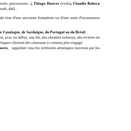
terie, percussions...),
Thiago Hoover
(viola),
Claudio Rabeca
zarb, daf)...
du titre d'une ancienne formulette ou d'une sorte d'incantation
de Catalogne, de Sardaigne, du Portugal ou du Brésil
...
te, avec un début, une fin, des chemins tortueux, des rivières en
oétiques côtoient des chansons à contenu plus engagé.
nores
, rappelant tous les territoires artistiques traversés par les