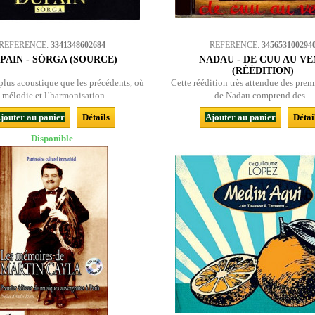
REFERENCE:
3341348602684
REFERENCE:
345653100294
PAIN - SÒRGA (SOURCE)
NADAU - DE CUU AU V
(RÉÉDITION)
lus acoustique que les précédents, où
Cette réédition très attendue des prem
a mélodie et l’harmonisation...
de Nadau comprend des...
jouter au panier
Détails
Ajouter au panier
Détai
Disponible