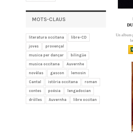
MOTS-CLAUS
DU
Un album p
literatura occitana
libre-CD
l
joves
provençal
A
musica per dançar
bilingüe
musica occitana
Auvernhe
novèlas
gascon
lemosin
Cantal
istòria occitana
roman
contes
poësia
lengadocian
dròlles
Auvernha
libre occitan