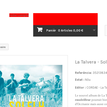
Votre compte
Panièr
0
Articles
0,00 €
haire
La Talvera - So
Referéncia:
3521383
Estat :
Nòu
Editor :
CORDAE - La Ta
Le nouvel album de La T
ensoleilleur
pourrait bien
d'Occitanie mais aussi ce