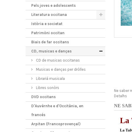
Pels joves e adolescents
Literatura occitana
Istòria e societat
Patrimòni occitan
Biais de far occitans
CD, musicas e danças
CD de musicas occitanas
Musicas e danças per dròlles
Librariá musicala
Libres sonòrs
Ne saber 
Detalhs
DVD occitans
NE SAB
D'Auvèrnhe e d'Occitània, en
francés
La 
Arpitan (Francoprovençal)
La Tal