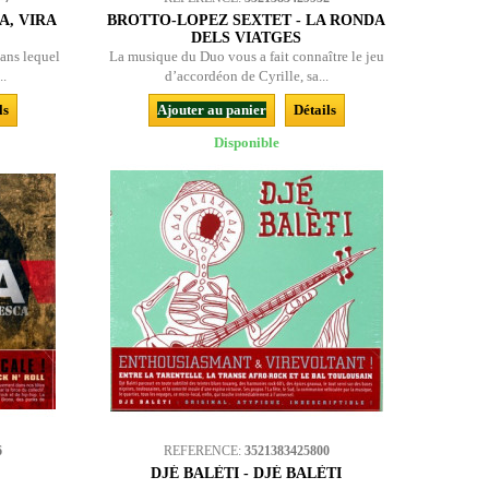
A, VIRA
BROTTO-LOPEZ SEXTET - LA RONDA
DELS VIATGES
dans lequel
La musique du Duo vous a fait connaître le jeu
..
d’accordéon de Cyrille, sa...
ls
Ajouter au panier
Détails
Disponible
6
REFERENCE:
3521383425800
DJÉ BALÈTI - DJÉ BALÈTI