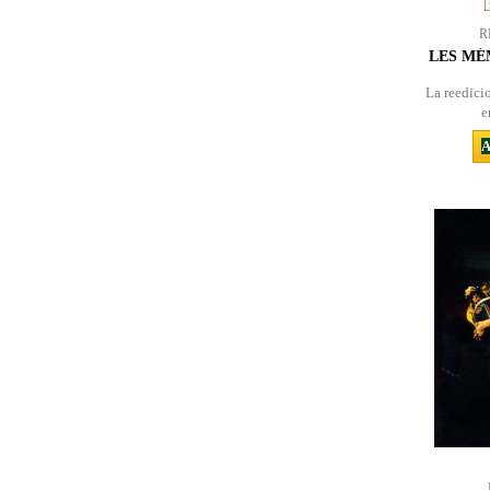
R
LES MÉ
La reedici
e
A