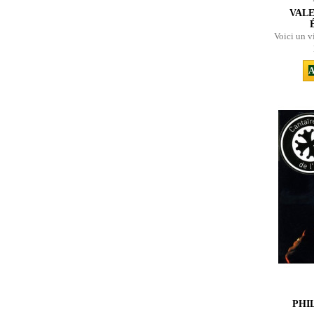
VALE
Voici un v
A
PHI