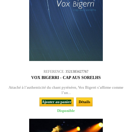
REFERENCE:
3521383427767
VOX BIGERRI - CAP AUS SORELHS
Attaché à l’authenticité du chant pyrénéen, Vox Bigerri s’affirme comme
l’un...
Ajouter au panier
Détails
Disponible