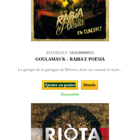
REFERENCE:
3426300089915
GOULAMAS'K - RÀBIA E POËSIA
Le groupe de la garrigue de Béziers, dont on connait le style...
Ajouter au panier
Détails
Disponible