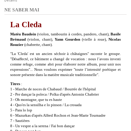
Detalhs
NE SABER MAI
La Cleda
Matèu Baudoin
(violon, tambourin à cordes, pandero, chant),
Basile
Brémaud
(violon, chant),
Yann Gourdon
(vielle à roue),
Nicolas
Rouzier
(chabrette, chant).
"La 'Cleda' est un ancien séchoir à châtaignes" raconte le groupe.
"Désaffecté, ce bâtiment a changé de vocation : nous l’avons investi
comme refuge, comme abri pour élaborer notre album, pour unir nos
expressions"... Nous voulons exprimer "toute l’intensité poétique et
sonore présente dans la matière musicale traditionnelle".
Titres
:
1 - Marche de noces de Chabaud / Bourrée de l'hôpital
2 - Per dançar la poleca / Polka d'après Antonin Chabrier
3 - Oh montagne, que tu es haute
4 - Quo'es la sensilha e lo pinson / La crosada
5 - Para lo lop
6 - Mazurkas d'après Alfred Rochon et Jean-Marie Tournadre
7 - Sautières
8 - Un vespre a la serena / Fai bon dançar