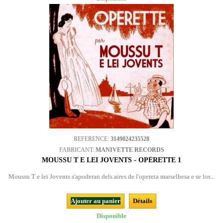
REFERENCE:
3149024235528
FABRICANT:
MANIVETTE RECORDS
MOUSSU T E LEI JOVENTS - OPÉRETTE 1
Moussu T e lei Jovents s'apoderan dels aires de l'opereta marselhesa e se los...
Ajouter au panier
Détails
Disponible