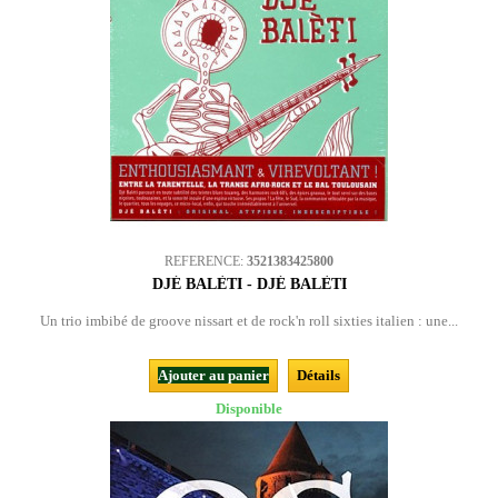
REFERENCE:
3521383425800
DJÉ BALÈTI - DJÉ BALÈTI
Un trio imbibé de groove nissart et de rock'n roll sixties italien : une...
Ajouter au panier
Détails
Disponible