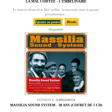
LA MAL COIFFÉE - L'EMBELINAIRE
Le nouvel album de la Mal coiffée : la rencontre entre le groupe
polyphonique...
Ajouter au panier
Détails
Disponible
REFERENCE:
3149024209154
MASSILIA SOUND SYSTEM - 30 ANS (COFRET DE 5 CD)