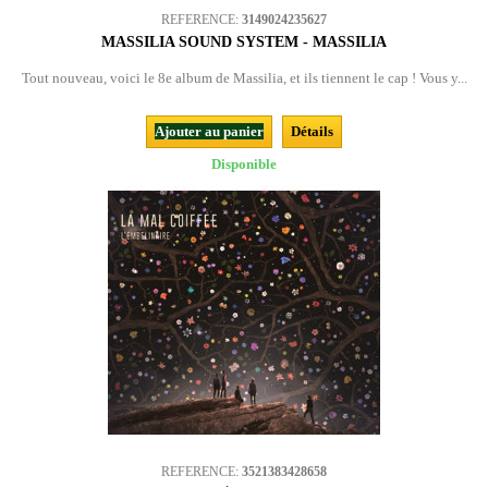
REFERENCE:
3149024235627
MASSILIA SOUND SYSTEM - MASSILIA
Tout nouveau, voici le 8e album de Massilia, et ils tiennent le cap ! Vous y...
Ajouter au panier
Détails
Disponible
REFERENCE:
3521383428658