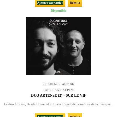
Ajouter au panier
Détails
Disponible
REFERENCE:
AEP1402
FABRICANT:
AEPEM
DUO ARTENSE (2) - SUR LE VIF
Le duo Artense, Basile Brémaud et Hervé Capel, deux maîtres de la musique...
Ajouter au panier
Détails