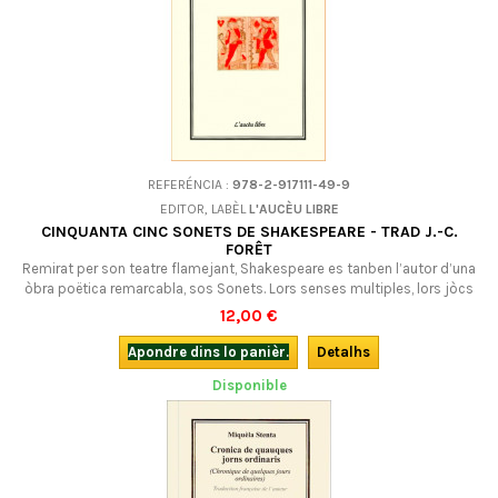
REFERÉNCIA :
978-2-917111-49-9
EDITOR, LABÈL
L'AUCÈU LIBRE
CINQUANTA CINC SONETS DE SHAKESPEARE - TRAD J.-C.
FORÊT
Remirat per son teatre flamejant, Shakespeare es tanben l’autor d’una
òbra poëtica remarcabla, sos Sonets. Lors senses multiples, lors jòcs
de paraulas, lor ritme e lor armonia embalausisson totjorn auèi. Joan-
12,00 €
Claudi Foret prepausa aicí la revirada occitana de 55 dels sonets
originals del grand autor britannic. Trilingüe : tèxte anglés original,...
Apondre dins lo panièr.
Detalhs
Disponible