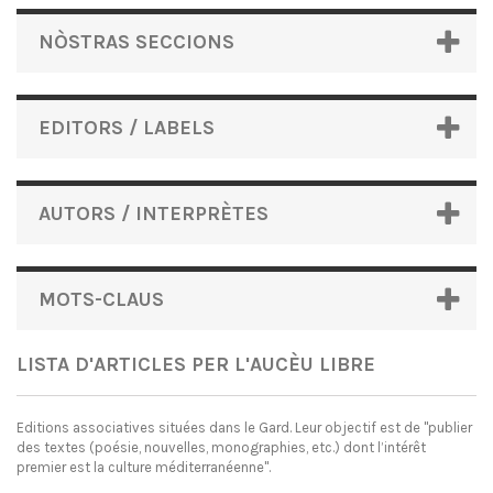
NÒSTRAS SECCIONS
EDITORS / LABELS
AUTORS / INTERPRÈTES
MOTS-CLAUS
LISTA D'ARTICLES PER L'AUCÈU LIBRE
Editions associatives situées dans le Gard. Leur objectif est de "publier
des textes (poésie, nouvelles, monographies, etc.) dont l’intérêt
premier est la culture méditerranéenne" .