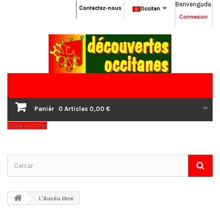
Benvenguda
Contactez-nous
Occitan
Connexion
Panièr
0
Articles
0,00 €
Votre compte
L'Aucèu libre