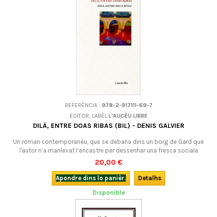
REFERÉNCIA :
978-2-917111-69-7
EDITOR, LABÈL
L'AUCÈU LIBRE
DILÀ, ENTRE DOAS RIBAS (BIL) - DENIS GALVIER
Un roman contemporanèu, que se debana dins un borg de Gard que
l'autor n’a manlevat l’encastre per dessenhar una fresca sociala
agredoça, una sòrta de thriller : una refugiada curda, Dilà, s’i escond e
20,00 €
tròba un grop qu’accèpta de li ajudar. Mas la violéncia monta, atisada
per un gropuscule d’extrèma-drecha : un truc entre mondes a l'escala
Apondre dins lo panièr.
Detalhs
d'una vilòta......
Disponible