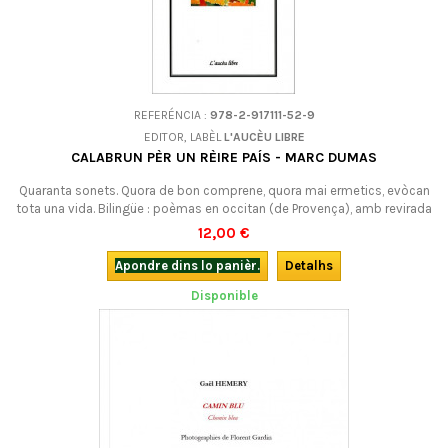
REFERÉNCIA :
978-2-917111-52-9
EDITOR, LABÈL
L'AUCÈU LIBRE
CALABRUN PÈR UN RÈIRE PAÍS - MARC DUMAS
Quaranta sonets. Quora de bon comprene, quora mai ermetics, evòcan
tota una vida. Bilingüe : poèmas en occitan (de Provença), amb revirada
francesa.
12,00 €
Apondre dins lo panièr.
Detalhs
Disponible