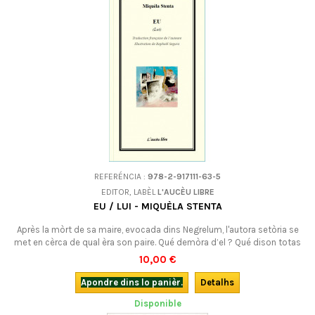
REFERÉNCIA :
978-2-917111-63-5
EDITOR, LABÈL
L'AUCÈU LIBRE
EU / LUI - MIQUÈLA STENTA
Après la mòrt de sa maire, evocada dins Negrelum, l'autora setòria se
met en cèrca de qual èra son paire. Qué demòra d’el ? Qué dison totas
aquelas causas, aquelas emprentas de vida ? Bilingüe (revirada
10,00 €
francesa de l'autora).
Apondre dins lo panièr.
Detalhs
Disponible