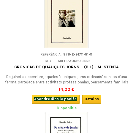
REFERÉNCIA :
978-2-91711-81-9
EDITOR, LABÈL
L'AUCÈU LIBRE
CRONICAS DE QUAUQUES JORNS... (BIL) - M. STENTA
De julhet a decembre, aqueles "qualques jorns ordinaris" son los d'una
femna, partejada entre activitats professionalas, pensaments familials
o amoroses e aquela incertitud : "uòch endevenenças de dètz", çò
14,00 €
diguèt lo medecin… Bilingüe.
Apondre dins lo panièr.
Detalhs
Disponible