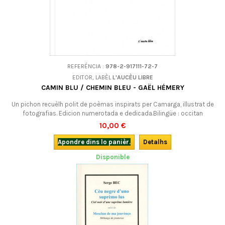
REFERÉNCIA :
978-2-917111-72-7
EDITOR, LABÈL
L'AUCÈU LIBRE
CAMIN BLU / CHEMIN BLEU - GAËL HÉMERY
Un pichon recuèlh polit de poèmas inspirats per Camarga, illustrat de
fotografias. Edicion numerotada e dedicada.Bilingüe : occitan
(provençal, grafia mistralenca)-francés.
10,00 €
Apondre dins lo panièr.
Detalhs
Disponible