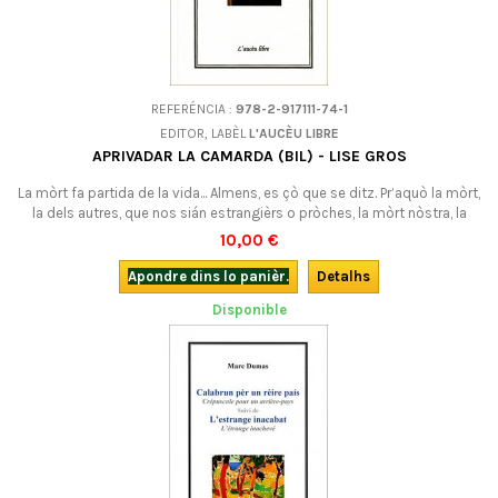
REFERÉNCIA :
978-2-917111-74-1
EDITOR, LABÈL
L'AUCÈU LIBRE
APRIVADAR LA CAMARDA (BIL) - LISE GROS
La mòrt fa partida de la vida... Almens, es çò que se ditz. Pr’aquò la mòrt,
la dels autres, que nos sián estrangièrs o pròches, la mòrt nòstra, la
camarda, demòra un escandal. La podèm aprivadar ?
10,00 €
Apondre dins lo panièr.
Detalhs
Disponible