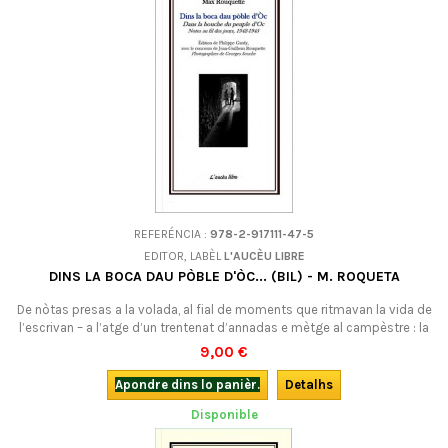
REFERÉNCIA :
978-2-917111-47-5
EDITOR, LABÈL
L'AUCÈU LIBRE
DINS LA BOCA DAU PÒBLE D'ÒC... (BIL) - M. ROQUETA
De nòtas presas a la volada, al fial de moments que ritmavan la vida de
l’escrivan – a l’atge d’un trentenat d’annadas e mètge al campèstre : la
vida de cada jorn de la condicion umana, e la matèria de sas òbras
9,00 €
futuras. Bilingüe.
Apondre dins lo panièr.
Detalhs
Disponible