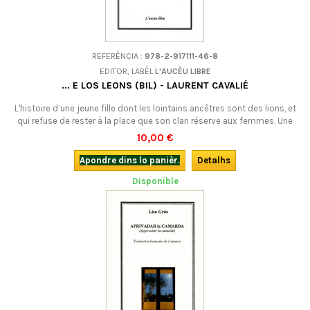
REFERÉNCIA :
978-2-917111-46-8
EDITOR, LABÈL
L'AUCÈU LIBRE
... E LOS LEONS (BIL) - LAURENT CAVALIÉ
L'histoire d’une jeune fille dont les lointains ancêtres sont des lions, et
qui refuse de rester à la place que son clan réserve aux femmes. Une
oeuvre en vers, tour à tour narrative, philosophique, incantatoire ou
10,00 €
joyeuse, qui est le texte du dernier spectacle de La Mal coiffée.Bilingue.
Apondre dins lo panièr.
Detalhs
Disponible