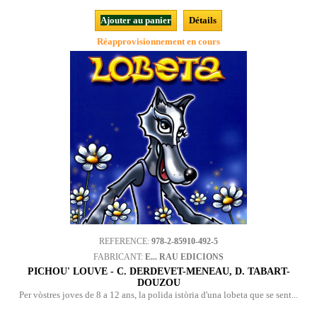
Ajouter au panier
Détails
Réapprovisionnement en cours
REFERENCE:
978-2-85910-492-5
FABRICANT:
E... RAU EDICIONS
PICHOU' LOUVE - C. DERDEVET-MENEAU, D. TABART-
DOUZOU
Per vòstres joves de 8 a 12 ans, la polida istòria d'una lobeta que se sent...