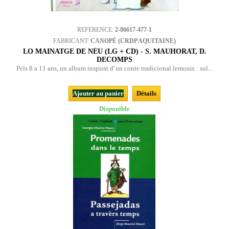
REFERENCE:
2-86617-477-1
FABRICANT:
CANOPÉ (CRDP AQUITAINE)
LO MAINATGE DE NÈU (LG + CD) - S. MAUHORAT, D.
DECOMPS
Pels 8 a 11 ans, un album inspirat d’un conte tradicional lemosin : sul...
Ajouter au panier
Détails
Disponible