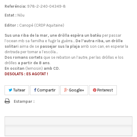
Referéncia:
978-2-240-04349-8
Estat :
Nòu
Editor :
Canopé (CRDP Aquitaine)
Sus una riba de la mar, une dròlla
espèra un batèu
per passar
l’ocean mb sa familha e fugir la guèrra…
De l’autra riba, un dròlle
solitari
aima de se
passejar
sus la plaja
amb son can, en esperar la
dintrada per tornar a l’escòla…
Dos romans cortets
que se rebaton un l’autre, per las dròllas e los
dròlles
a partir de 8 ans
.
En occitan
(lemosin)
amb CD.
DESOLATS : ES AGOTAT !
Tuitear
Compartir
Google+
Pinterest
Estampar :