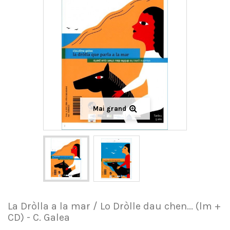
Mai grand
La Dròlla a la mar / Lo Dròlle dau chen... (lm +
CD) - C. Galea