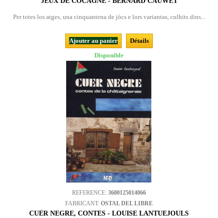
JEUX DE COCAGNE - BERNARD CAUWET
Per totes los atges, una cinquantena de jòcs e lors variantas, culhits dins...
Ajouter au panier
Détails
Disponible
REFERENCE:
3600125014066
FABRICANT:
OSTAL DEL LIBRE
CUÈR NEGRE, CONTES - LOUISE LANTUEJOULS