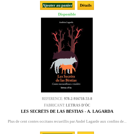
Ajouter au panier
Détails
Disponible
REFERENCE:
978-2-916718-53-8
FABRICANT:
LETRAS D'ÒC
LES SECRÈTS DE LAS BÈSTIAS - A. LAGARDA
Plus de cent contes occitans recueillis par André Lagarde aux confins de...