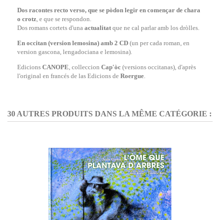
Dos racontes recto verso, que se pòdon legir en començar de chara
o crotz
, e que se respondon.
Dos romans cortets d'una
actualitat
que ne cal parlar amb los dròlles.
En occitan (version lemosina) amb 2 CD
(un per cada roman, en
version gascona, lengadociana e lemosina).
Edicions
CANOPE
, colleccion
Cap'òc
(versions occitanas), d'après
l'original en francés de las Edicions de
Roergue
.
30 AUTRES PRODUITS DANS LA MÊME CATÉGORIE :