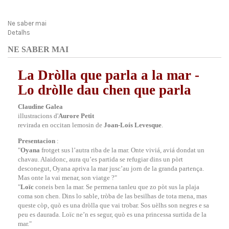
Ne saber mai
Detalhs
NE SABER MAI
La Dròlla que parla a la mar -
Lo dròlle dau chen que parla
Claudine Galea
illustracions d'
Aurore Petit
revirada en occitan lemosin de
Joan-Loís Levesque
.
Presentacion
:
"
Oyana
frotget sus l’autra riba de la mar. Onte viviá, aviá dondat un
chavau. Alaidonc, aura qu’es partida se refugiar dins un pòrt
desconegut, Oyana apriva la mar jusc’au jorn de la granda partença.
Mas onte la vai menar, son viatge ?"
"
Loïc
coneis ben la mar. Se permena tanleu que zo pòt sus la plaja
coma son chen. Dins lo sable, tròba de las besilhas de tota mena, mas
queste còp, quò es una dròlla que vai trobar. Sos uèlhs son negres e sa
peu es daurada. Loïc ne’n es segur, quò es una princessa surtida de la
mar."