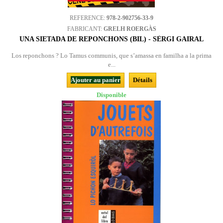
REFERENCE:
978-2-902756-33-9
FABRICANT:
GRELH ROERGÀS
UNA SIETADA DE REPONCHONS (BIL) - SÈRGI GAIRAL
Los reponchons ? Lo Tamus communis, que s’amassa en familha a la prima
e...
Ajouter au panier
Détails
Disponible