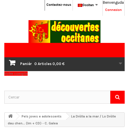
Benvenguda
Contactez-nous
Occitan
Connexion
Panièr
0
Articles
0,00 €
Votre compte
Pels joves e adolescents
La Dròlla a la mar / Lo Dròlle
dau chen... (lm + CD) - C. Galea