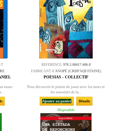
-7
REFERENCE:
978-2-86617-606-8
BRE
FABRICANT:
CANOPÉ (CRDP AQUITAINE)
ANIEL
POESIAS - COLLECTIF
ur nous-
Pour découvrir le plaisir de jouer avec les mots et
...
les sonorités de la...
ls
Ajouter au panier
Détails
Disponible