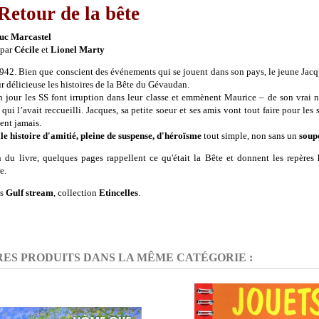
Retour de la bête
uc Marcastel
 par
Cécile
et
Lionel Marty
942. Bien que conscient des événements qui se jouent dans son pays, le jeune Jacque
r délicieuse les histoires de la Bête du Gévaudan.
 jour les SS font irruption dans leur classe et emmènent
Maurice – de son vrai
 qui l’avait reccueilli. Jacques, sa petite soeur et ses amis vont tout faire pour les
ent jamais.
lle histoire d'amitié, pleine de suspense, d'héroïsme
tout simple, non sans un
soup
n du livre, quelques pages rappellent ce qu'était la Bête et donnent les repère
e.
ns
Gulf stream
, collection
Etincelles
.
RES PRODUITS DANS LA MÊME CATÉGORIE :