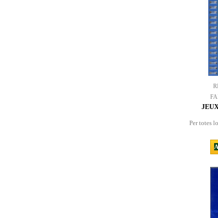
R
FA
JEU
Per totes l
A