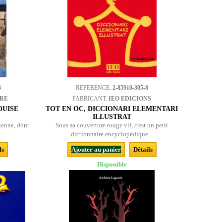
6
REFERENCE:
2-85910-305-8
BRE
FABRICANT:
IEO EDICIONS
OUISE
TOT EN ÒC, DICCIONARI ELEMENTARI
ILLUSTRAT
ienne, dont
Sous sa couverture rouge vif, c'est un petit
.
dictionnaire encyclopédique...
ls
Ajouter au panier
Détails
Disponible