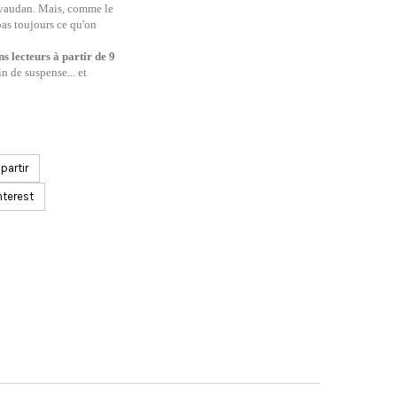
évaudan. Mais, comme le
 pas toujours ce qu'on
ns lecteurs à partir de 9
in de suspense... et
artir
nterest