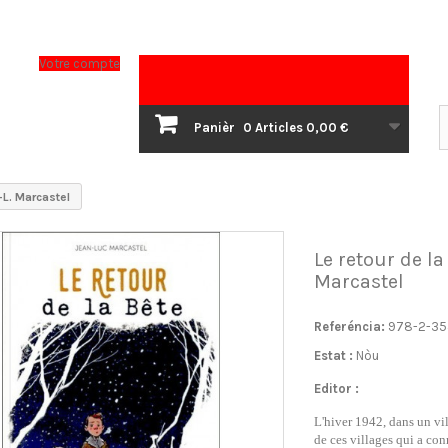
Votre compte
Panièr
0
Articles
0,00 €
.-L. Marcastel
Le retour de la 
Marcastel
Referéncia:
978-2-35
Estat :
Nòu
Editor :
L'hiver 1942, dans un vi
de ces villages qui a con