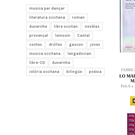
musica per dançar
literatura occitana
roman
Auvernhe
libre occitan
novèlas
provençal
lemosin
Cantal
contes
dròlles
gascon
joves
musica occitana
lengadocian
libre-CD
Auvernha
FABRIC
istòria occitana
bilingüe
poësia
LO MAI
M
Pels 8 a
A