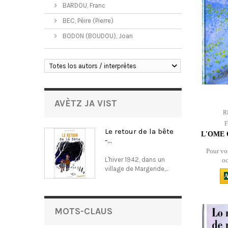
BARDOU, Franc
BEC, Pèire (Pierre)
BODON (BOUDOU), Joan
Totes los autors / interprètes
AVÈTZ JA VIST
R
Le retour de la bête
L'OME 
-...
Pour vos
L'hiver 1942, dans un
oc
village de Margeride,...
A
MOTS-CLAUS