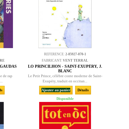
REFERENCE:
2-85927-070-1
BRE
FABRICANT:
VENT TERRAL
 GAUDAS
LO PRINCILHON - SAINT-EXUPÉRY, J.
BLANC
e de rap
Le Petit Prince, célèbre conte moderne de Saint-
..
Exupéry, traduit en occitan...
ls
Ajouter au panier
Détails
Disponible