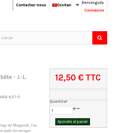
Benvenguda
Contactez-nous
Occitan
Connexion
12,50 €
TTC
bête - J.-L.
488-637-0
Quantitat
Apondre al panièr
llage de Margeride, l'un
nu jadis les ravages