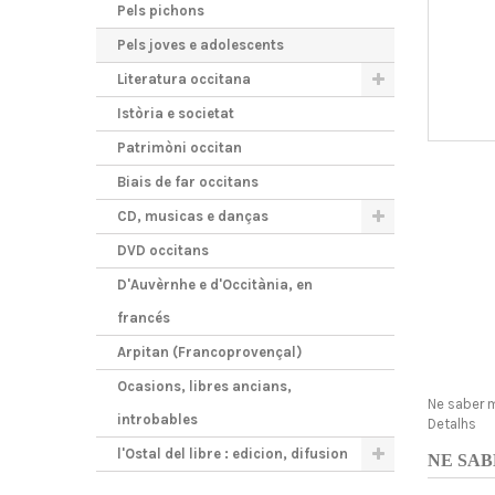
Pels pichons
Pels joves e adolescents
Literatura occitana
Istòria e societat
Patrimòni occitan
Biais de far occitans
CD, musicas e danças
DVD occitans
D'Auvèrnhe e d'Occitània, en
francés
Arpitan (Francoprovençal)
Ocasions, libres ancians,
Ne saber 
introbables
Detalhs
l'Ostal del libre : edicion, difusion
NE SAB