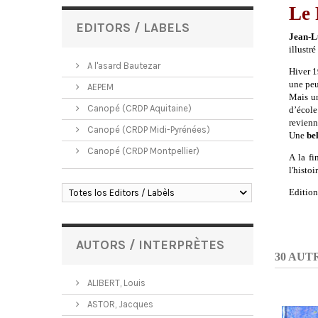
Le 
EDITORS / LABELS
Jean-L
illustré
A l'asard Bautezar
Hiver 1
une peu
AEPEM
Mais un
Canopé (CRDP Aquitaine)
d’école
revienn
Canopé (CRDP Midi-Pyrénées)
U
ne
be
Canopé (CRDP Montpellier)
A la fi
l'histoir
Editio
Totes los Editors / Labèls
AUTORS / INTERPRÈTES
30 AUT
ALIBERT, Louis
ASTOR, Jacques