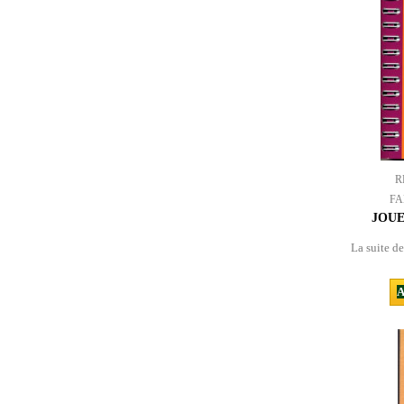
R
FA
JOUE
La suite d
A