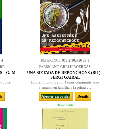
-4
REFERENCE:
978-2-902756-33-9
BRE
FABRICANT:
GRELH ROERGÀS
 - G.-M.
UNA SIETADA DE REPONCHONS (BIL) -
SÈRGI GAIRAL
ntiquité
Los reponchons ? Lo Tamus communis, que
s’amassa en familha a la prima e...
ls
Ajouter au panier
Détails
Disponible