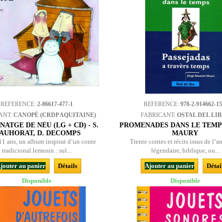
REFERENCE:
2-86617-477-1
REFERENCE:
978-2-914662-15
ANT:
CANOPÉ (CRDP AQUITAINE)
FABRICANT:
OSTAL DEL LI
NATGE DE NÈU (LG + CD) - S.
PROMENADES DANS LE TEMPS
AUHORAT, D. DECOMPS
MAURY
 11 ans, un album inspirat d’un conte
Trente contes et récits issus de l’a
tradicional lemosin : sul...
légendaire, biblique, ou...
jouter au panier
Détails
Ajouter au panier
Détai
Disponible
Disponible