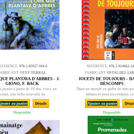
EFERENCE:
978-2-85927-104-6
REFERENCE:
978-2-914662-14
FABRICANT:
VENT TERRAL
FABRICANT:
OSTAL DEL LI
QUE PLANTAVA D'ARBRES - J.
JOUETS DE TOUJOURS - D
GIONO, F. BACK
DESCOMPS
 jeunes à partir de 10 ans, voici, en
Dans un monde en quête de sens po
citan, une belle nouvelle de...
mêmes et pour nos enfants, ces
jouter au panier
Détails
Ajouter au panier
Détai
Disponible
Disponible