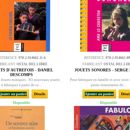
EFERENCE:
978-2-914662-11-6
REFERENCE:
978-2-914662-09
BRICANT:
OSTAL DEL LIBRE
FABRICANT:
OSTAL DEL LI
TS D'AUTREFOIS - DANIEL
JOUETS SONORES - SERGE
DESCOMPS
e Jouets rustiques : 83 nouveaux jouets
Pour fabriquer en famille et avec trois 
à fabriquer à partir de ce...
petits instruments de...
jouter au panier
Détails
Ajouter au panier
Détai
Disponible
Disponible