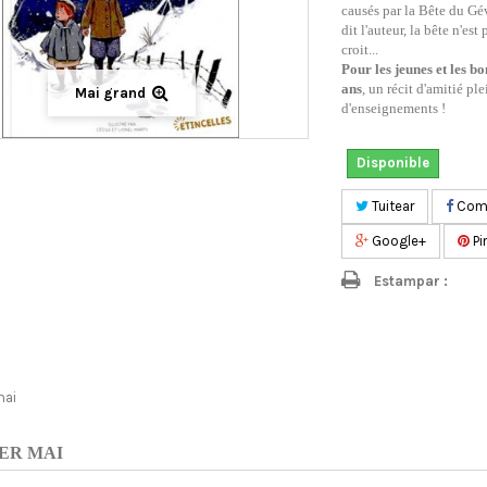
causés par la Bête du G
dit l'auteur, la bête n'est
croit...
Pour les jeunes et les bo
ans
, un récit d'amitié ple
Mai grand
d'enseignements !
Disponible
Tuitear
Comp
Google+
Pi
Estampar :
mai
ER MAI