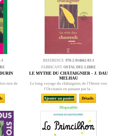
-3
REFERENCE:
978-2-914662-03-1
BRE
FABRICANT:
OSTAL DEL LIBRE
 DURIN
LE MYTHE DU CHÂTAIGNIER - J. DAU
MELHAU
fois rien de
Le long voyage du châtaignier, de l’Orient vers
l’Occitanie en passant par la...
ls
Ajouter au panier
Détails
Disponible