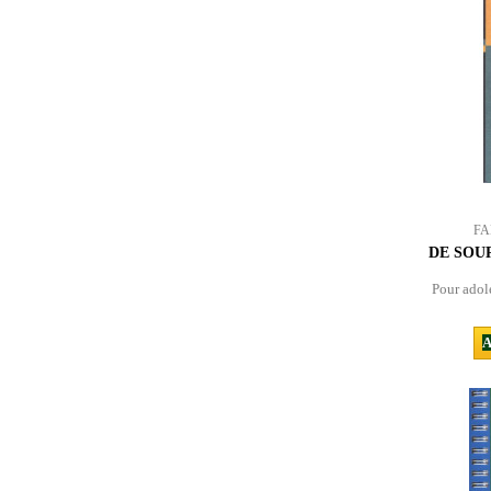
FA
DE SOU
Pour adole
A