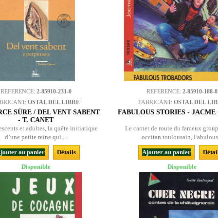
REFERENCE:
2-85910-231-0
REFERENCE:
2-85910-188-8
BRICANT:
OSTAL DEL LIBRE
FABRICANT:
OSTAL DEL LI
RCE SÛRE / DEL VENT SABENT
FABULOUS STORIES - JACME
- T. CANET
scents et adultes, la quête initiatique
Le carnet de route du fameux group
d’une petite reine qui,...
occitan toulousain, Fabulous.
jouter au panier
Détails
Ajouter au panier
Détai
Disponible
Disponible