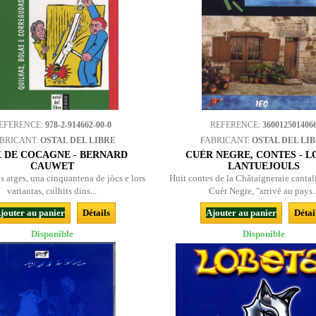
EFERENCE:
978-2-914662-00-0
REFERENCE:
360012501406
BRICANT:
OSTAL DEL LIBRE
FABRICANT:
OSTAL DEL LI
X DE COCAGNE - BERNARD
CUÈR NEGRE, CONTES - L
CAUWET
LANTUEJOULS
os atges, una cinquantena de jòcs e lors
Huit contes de la Châtaigneraie cantal
variantas, culhits dins...
Cuèr Negre, "arrivé au pays..
jouter au panier
Détails
Ajouter au panier
Détai
Disponible
Disponible