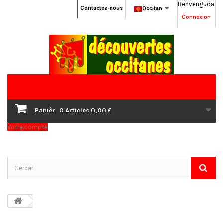
Benvenguda
Contactez-nous
Occitan
Connexion
Panièr
0
Articles
0,00 €
Votre compte