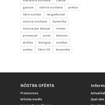
literatura occitana
Cantal
gascon
istòria occitana
poësia
libre occitan
lengadocian
musica occitana
Auvernhe
musica per dançar
roman
provençal
joves
lemosin
dròlles
bilingüe
novèlas
contes
libre-CD
Auvernha
NÒSTRA OFÈRTA
Inform
Promocions
Actualita
Articles novèls
Qual sèm