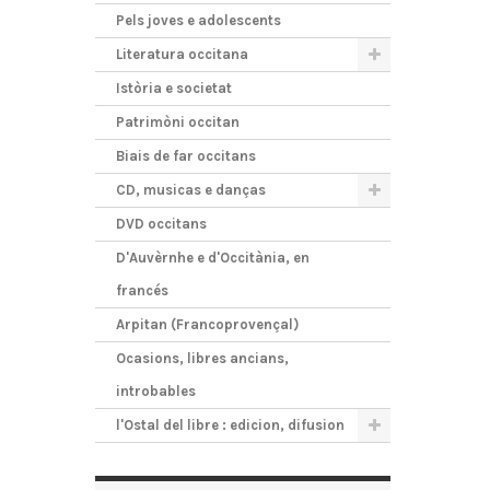
Pels joves e adolescents
Literatura occitana
Istòria e societat
Patrimòni occitan
Biais de far occitans
CD, musicas e danças
DVD occitans
D'Auvèrnhe e d'Occitània, en
francés
Arpitan (Francoprovençal)
Ocasions, libres ancians,
introbables
l'Ostal del libre : edicion, difusion