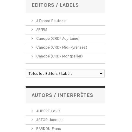
EDITORS / LABELS
A l'asard Bautezar
AEPEM
Canopé (CRDP Aquitaine)
Canopé (CRDP Midi-Pyrénées)
Canopé (CRDP Montpellier)
Totes los Editors / Labèls
AUTORS / INTERPRÈTES
ALIBERT, Louis
ASTOR, Jacques
BARDOU, Franc