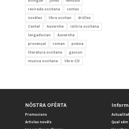
bilingüe
joves
lemosin
revirada occitana
contes
novèlas
libre occitan
dròlles
Cantal
Auvernhe
istòria occitana
lengadocian
Auvernha
provençal
roman
poësia
literatura occitana
gascon
musica occitana
libre-CD
NÒSTRA OFÈRTA
Inform
Promocions
Actualita
Articles novèls
Qual sèm