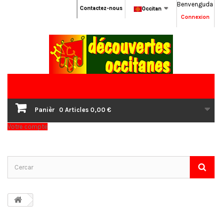
Benvenguda
Contactez-nous
Occitan
Connexion
Panièr
0
Articles
0,00 €
Votre compte