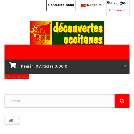
Benvenguda
Contactez-nous
Occitan
Connexion
Panièr
0
Articles
0,00 €
Votre compte