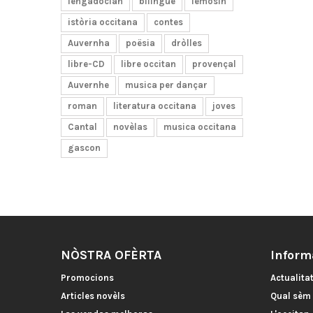
lengadocian
bilingüe
lemosin
istòria occitana
contes
Auvernha
poësia
dròlles
libre-CD
libre occitan
provençal
Auvernhe
musica per dançar
roman
literatura occitana
joves
Cantal
novèlas
musica occitana
gascon
NÒSTRA OFÈRTA
Inform
Promocions
Actualita
Articles novèls
Qual sèm