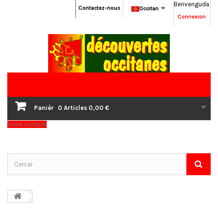
Benvenguda
Contactez-nous
Occitan
Connexion
Panièr
0
Articles
0,00 €
Votre compte