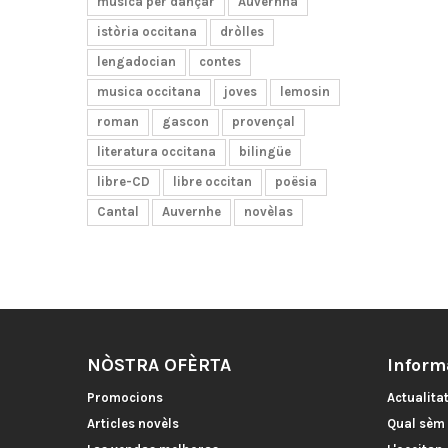
musica per dançar
Auvernha
istòria occitana
dròlles
lengadocian
contes
musica occitana
joves
lemosin
roman
gascon
provençal
literatura occitana
bilingüe
libre-CD
libre occitan
poësia
Cantal
Auvernhe
novèlas
NÒSTRA OFÈRTA
Inform
Promocions
Actualita
Articles novèls
Qual sèm