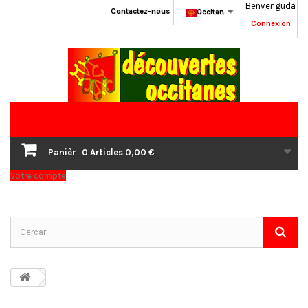
Benvenguda
Contactez-nous
Occitan
Connexion
Panièr
0
Articles
0,00 €
Votre compte