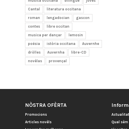
musica occitana
bilingüe
joves
Cantal
literatura occitana
roman
lengadocian
gascon
contes
libre occitan
musica per dançar
lemosin
poësia
istòria occitana
Auvernhe
dròlles
Auvernha
libre-CD
novèlas
provençal
NÒSTRA OFÈRTA
Inform
Promocions
Actualita
Articles novèls
Qual sèm