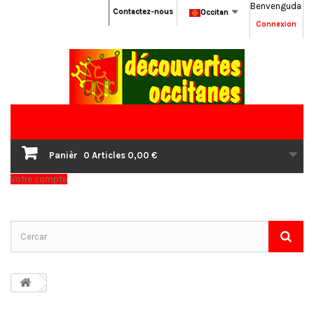
Benvenguda
Contactez-nous
Occitan
Connexion
Panièr
0
Articles
0,00 €
Votre compte