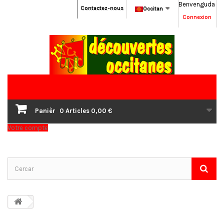
Benvenguda
Contactez-nous
Occitan
Connexion
Panièr
0
Articles
0,00 €
Votre compte