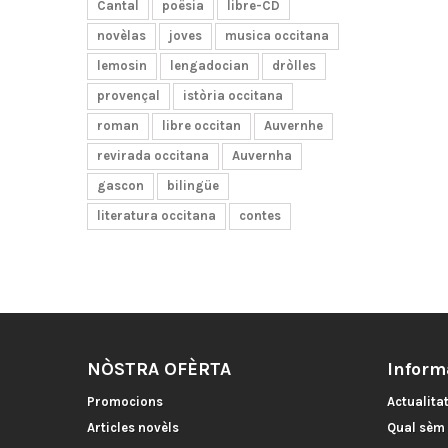
Cantal
poësia
libre-CD
novèlas
joves
musica occitana
lemosin
lengadocian
dròlles
provençal
istòria occitana
roman
libre occitan
Auvernhe
revirada occitana
Auvernha
gascon
bilingüe
literatura occitana
contes
NÒSTRA OFÈRTA
Inform
Promocions
Actualita
Articles novèls
Qual sèm