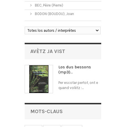
BEC, Pèire (Pierre)
BODON (BOUDOU), Joan
Totes los autors / interprètes
AVÈTZ JA VIST
Los dus bessons
(mp3)...
Per escotar pertot, ont e
quand volètz :...
MOTS-CLAUS