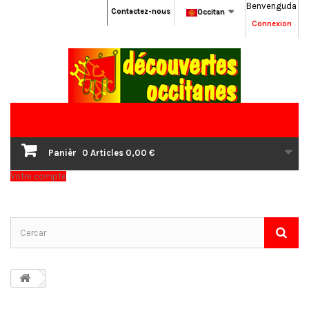
Benvenguda
Contactez-nous
Occitan
Connexion
Panièr
0
Articles
0,00 €
Votre compte