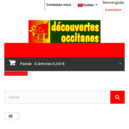
Benvenguda
Contactez-nous
Occitan
Connexion
Panièr
0
Articles
0,00 €
Votre compte