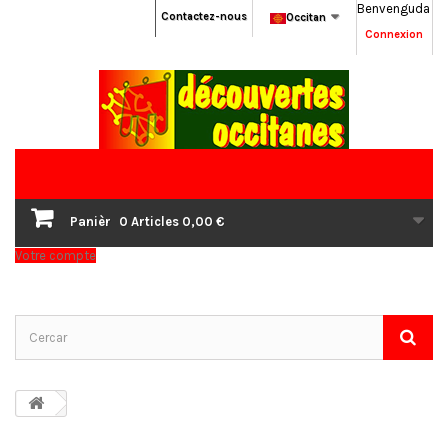
Benvenguda
Contactez-nous
Occitan
Connexion
Panièr
0
Articles
0,00 €
Votre compte