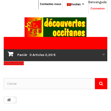
Benvenguda
Contactez-nous
Occitan
Connexion
Panièr
0
Articles
0,00 €
Votre compte