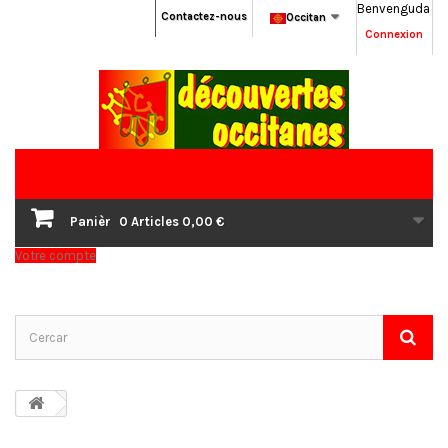
Benvenguda
Contactez-nous
Occitan
Connexion
Panièr
0
Articles
0,00 €
Votre compte