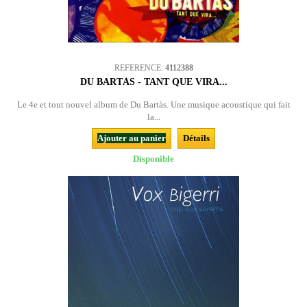
REFERENCE:
4112388
DU BARTÀS - TANT QUE VIRA...
Le 4e et tout nouvel album de Du Bartàs. Une musique acoustique qui fait
la...
Ajouter au panier
Détails
Disponible