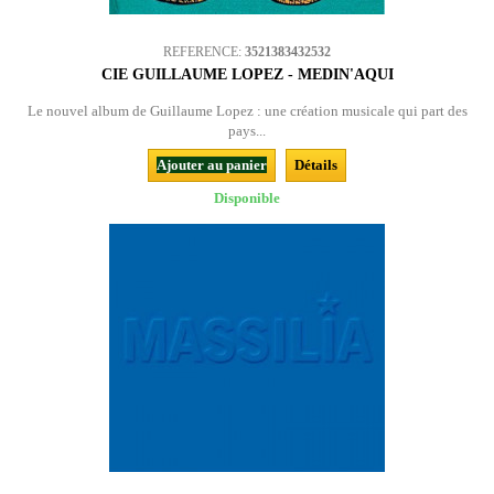
REFERENCE:
3521383432532
CIE GUILLAUME LOPEZ - MEDIN'AQUI
Le nouvel album de Guillaume Lopez : une création musicale qui part des
pays...
Ajouter au panier
Détails
Disponible