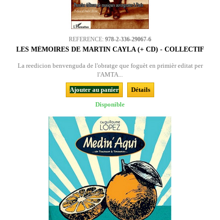
REFERENCE:
978-2-336-29067-6
LES MÉMOIRES DE MARTIN CAYLA (+ CD) - COLLECTIF
La reedicion benvenguda de l'obratge que foguèt en primièr editat per
l'AMTA...
Ajouter au panier
Détails
Disponible