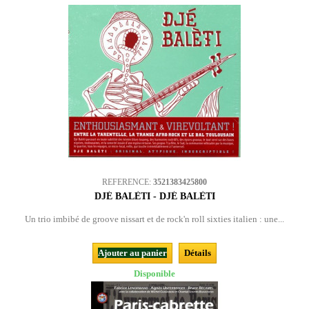
REFERENCE:
3521383425800
DJÉ BALÈTI - DJÉ BALÈTI
Un trio imbibé de groove nissart et de rock'n roll sixties italien : une...
Ajouter au panier
Détails
Disponible