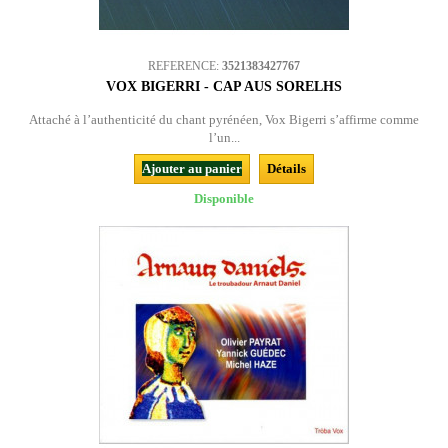
REFERENCE:
3521383427767
VOX BIGERRI - CAP AUS SORELHS
Attaché à l’authenticité du chant pyrénéen, Vox Bigerri s’affirme comme
l’un...
Ajouter au panier
Détails
Disponible