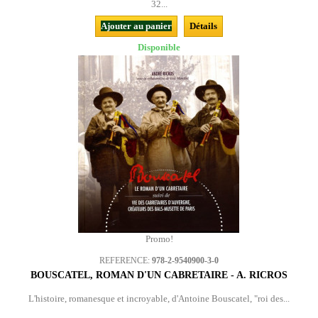
32...
Ajouter au panier
Détails
Disponible
Promo!
REFERENCE:
978-2-9540900-3-0
BOUSCATEL, ROMAN D'UN CABRETAIRE - A. RICROS
L'histoire, romanesque et incroyable, d'Antoine Bouscatel, "roi des...