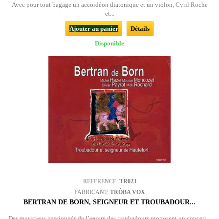
Avec pour tout bagage un accordéon diatonique et un violon, Cyril Roche
et...
Ajouter au panier
Détails
Disponible
REFERENCE:
TR023
FABRICANT:
TRÒBA VOX
BERTRAN DE BORN, SEIGNEUR ET TROUBADOUR...
Des musiciens passionnés de l’œuvre des troubadours proposent un concert...