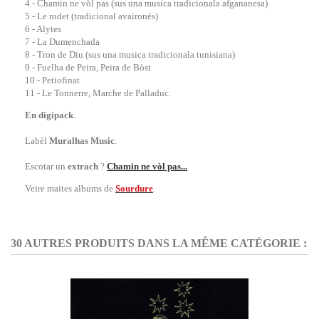
4 - Chamin ne vòl pas (sus una musica tradicionala afgananesa)
5 - Le rodet (tradicional avaironés)
6 - Alytes
7 - La Dumenchada
8 - Tron de Diu (sus una musica tradicionala tunisiana)
9 - Fuelha de Peira, Peira de Bòst
10 - Petiofinat
11 - Le Tonnerre, Marche de Palladuc.
En digipack
.
Labèl
Muralhas Music
.
Escotar un
extrach
?
Chamin ne vòl pas...
Veire maites albums de
Sourdure
.
30 AUTRES PRODUITS DANS LA MÊME CATÉGORIE :