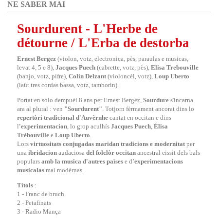
NE SABER MAI
Sourdurent - L'Herbe de
détourne / L'Erba de destorba
Ernest Bergez
(violon, votz, electronica, pès, paraulas e musicas,
levat 4, 5 e 8),
Jacques Puech
(cabrette, votz, pès),
Elisa Trebouville
(banjo, votz, pifre),
Colin Delzant
(violoncèl, votz),
Loup Uberto
(laüt tres còrdas bassa, votz, tamborin).
Portat en sòlo dempuèi 8 ans per Ernest Bergez,
Sourdure
s'incarna
ara al plural : ven
"Sourdurent"
. Totjorn fèrmament ancorat dins lo
repertòri tradicional d'Auvèrnhe
cantat en occitan e dins
l
'experimentacion
, lo grop aculhís
Jacques Puech
,
Élisa
Trébouville
e
Loup Uberto
.
Lors
virtuositats conjugadas
maridan tradicions e modernitat
per
una
ibridacion
audaciosa
del folclòr occitan
ancestral eissit dels bals
populars
amb la musica d'autres païses
e d’
experimentacions
musicalas
mai modèrnas.
Títols
:
1 - Franc de bruch
2 - Petafinats
3 - Radio Mança