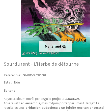
Mai grand
Sourdurent - L'Herbe de détourne
Referéncia:
7640159732761
Estat :
Nòu
Editor :
Aqueste album novèl perlonga lo projècte
Sourdure
.
Aquí l'avètz
en ensemble
, mas totjorn portat per Ernest Bergez. La
resulta es una
ibridacion audaciosa d'un folclòr occitan ancestral