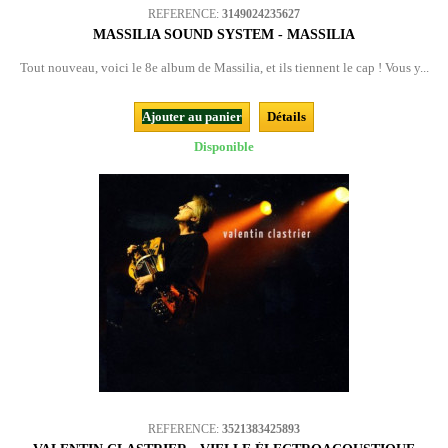
REFERENCE:
3149024235627
MASSILIA SOUND SYSTEM - MASSILIA
Tout nouveau, voici le 8e album de Massilia, et ils tiennent le cap ! Vous y...
Ajouter au panier
Détails
Disponible
REFERENCE:
3521383425893