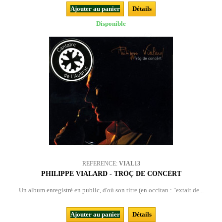
Ajouter au panier
Détails
Disponible
REFERENCE:
VIAL13
PHILIPPE VIALARD - TRÒÇ DE CONCÈRT
Un album enregistré en public, d'où son titre (en occitan : "extait de...
Ajouter au panier
Détails