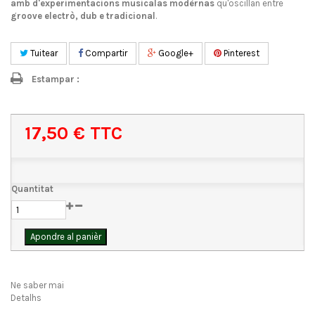
amb d'experimentacions musicalas modèrnas
qu'oscillan entre
groove electrò, dub e tradicional
.
Tuitear
Compartir
Google+
Pinterest
Estampar :
17,50 €
TTC
Quantitat
Apondre al panièr
Ne saber mai
Detalhs