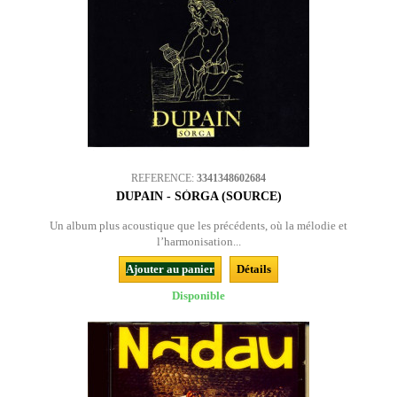
REFERENCE:
3341348602684
DUPAIN - SÒRGA (SOURCE)
Un album plus acoustique que les précédents, où la mélodie et
l’harmonisation...
Ajouter au panier
Détails
Disponible