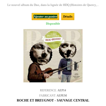
Le nouvel album du Duo, dans la lignée de HDQ (Histoires de Quercy,...
Ajouter au panier
Détails
Disponible
REFERENCE:
AEP14
FABRICANT:
AEPEM
ROCHE ET BREUGNOT - SAUVAGE CENTRAL