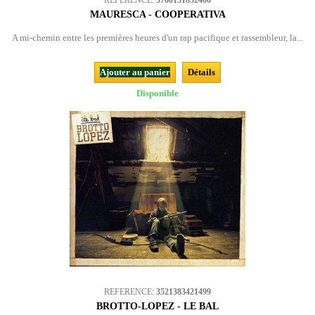
REFERENCE:
3760151852466
MAURESCA - COOPERATIVA
A mi-chemin entre les premières heures d'un rap pacifique et rassembleur, la...
Ajouter au panier
Détails
Disponible
REFERENCE:
3521383421499
BROTTO-LOPEZ - LE BAL