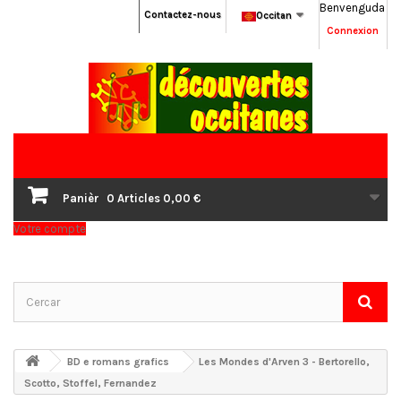
Benvenguda
Contactez-nous
Occitan
Connexion
Panièr
0
Articles
0,00 €
Votre compte
BD e romans grafics
Les Mondes d'Arven 3 - Bertorello,
Scotto, Stoffel, Fernandez