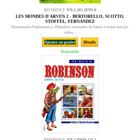
REFERENCE:
978-2-205-20791-0
LES MONDES D'ARVEN 2 - BERTORELLO, SCOTTO,
STOFFEL, FERNANDEZ
Passionada d'informatica, Blandine contunha de bastir e testar son jòc
video....
Ajouter au panier
Détails
Disponible
REFERENCE:
978-2-85910-125-1