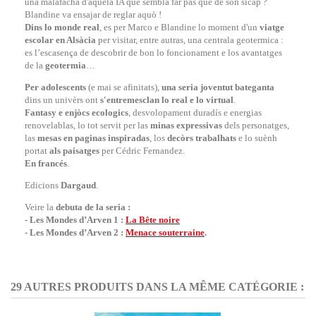
una malafacha d'aquela IA que sembla far pas que de son sicap ?
Blandine va ensajar de reglar aquò !
Dins lo monde real
, es per Marco e Blandine lo moment d'un
viatge
escolar en Alsàcia
per visitar, entre autras, una centrala geotermica :
es l’escasença de descobrir de bon lo foncionament e los avantatges
de la
geotermia
…
Per adolescents
(e mai se afinitats),
una seria joventut bateganta
dins un univèrs ont
s'entremesclan lo real e lo virtual
.
Fantasy e enjòcs ecologics
, desvolopament duradís e energias
renovelablas, lo tot servit per las
minas expressivas
dels personatges,
las
mesas en paginas inspiradas
, los
decòrs trabalhats
e lo suènh
portat
als paisatges
per Cédric Fernandez.
En francés
.
Edicions
Dargaud
.
Veire la
debuta de la seria
:
-
Les Mondes d’Arven 1 :
La Bête noire
-
Les Mondes d’Arven 2 :
Menace souterraine
.
29 AUTRES PRODUITS DANS LA MÊME CATÉGORIE :