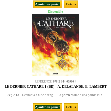
Ajouter au panier
Détails
Disponible
REFERENCE:
978-2-344-00986-4
LE DERNIER CATHARE 1 (BD) - A. DELALANDE, E. LAMBERT
Sègle 13... Occitania a fuòc e sang... Lo primièr tòme d'una polida BD...
Ajouter au panier
Détails