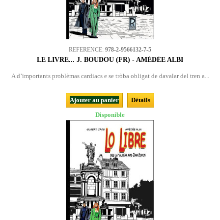
REFERENCE:
978-2-9566132-7-5
LE LIVRE... J. BOUDOU (FR) - AMÉDÉE ALBI
A d’importants problèmas cardiacs e se tròba obligat de davalar del tren a...
Ajouter au panier
Détails
Disponible