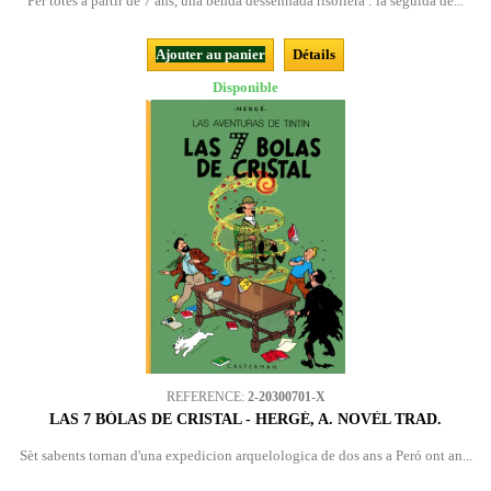
Per totes a partir de 7 ans, una benda dessenhada risolièra : la seguida de...
Ajouter au panier
Détails
Disponible
REFERENCE:
2-20300701-X
LAS 7 BÒLAS DE CRISTAL - HERGÉ, A. NOVÈL TRAD.
Sèt sabents tornan d'una expedicion arquelologica de dos ans a Peró ont an...