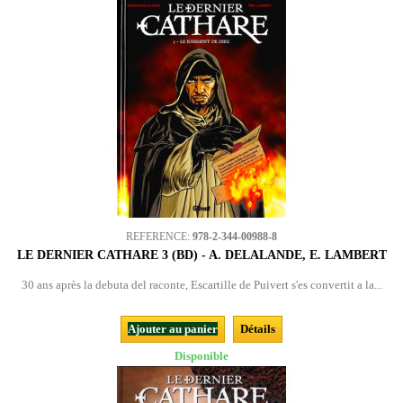
REFERENCE:
978-2-344-00988-8
LE DERNIER CATHARE 3 (BD) - A. DELALANDE, E. LAMBERT
30 ans après la debuta del raconte, Escartille de Puivert s'es convertit a la...
Ajouter au panier
Détails
Disponible