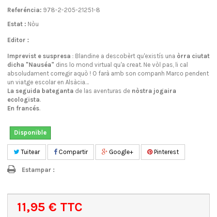
Referéncia:
978-2-205-21251-8
Estat :
Nòu
Editor :
Imprevist e suspresa
: Blandine a descobèrt qu'existís una
òrra ciutat
dicha "Nauséa"
dins lo mond virtual qu'a creat. Ne vòl pas, li cal
absoludament corregir aquò ! O farà amb son companh Marco pendent
un viatge escolar en Alsàcia…
La seguida bateganta
de las aventuras de
nòstra jogaira
ecologista
.
En francés
.
Disponible
Tuitear
Compartir
Google+
Pinterest
Estampar :
11,95 €
TTC