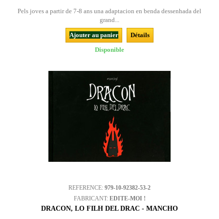
Pels joves a partir de 7-8 ans una adaptacion en benda dessenhada del
grand...
Ajouter au panier
Détails
Disponible
REFERENCE:
979-10-92382-53-2
FABRICANT:
EDITE-MOI !
DRACON, LO FILH DEL DRAC - MANCHO