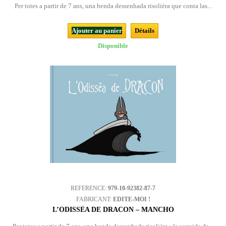
Per totes a partir de 7 ans, una benda dessenhada risolièra que conta las...
Ajouter au panier
Détails
Disponible
REFERENCE:
979-10-92382-87-7
FABRICANT:
EDITE-MOI !
L’ODISSÈA DE DRACON – MANCHO