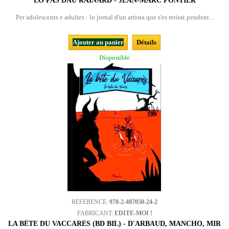
LO PAS DAU RAINARD - JEAN-MARC PONTIER
Per adolescents e adultes : lo jornal d'un artista que s'es retirat pendent...
Ajouter au panier
Détails
Disponible
REFERENCE:
978-2-487050-24-2
FABRICANT:
EDITE-MOI !
LA BÊTE DU VACCARÈS (BD BIL) - D'ARBAUD, MANCHO, MIR