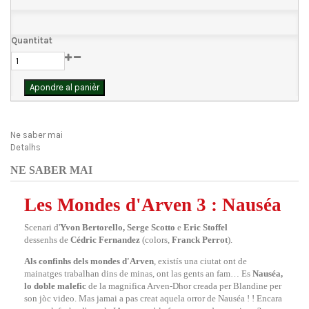
Quantitat
Apondre al panièr
Ne saber mai
Detalhs
NE SABER MAI
Les Mondes d'Arven 3 : Nauséa
Scenari d'
Yvon Bertorello, Serge Scotto
e
Eric Stoffel
dessenhs de
Cédric Fernandez
(colors,
Franck Perrot
).
Als confinhs dels mondes d'Arven
, existís una ciutat ont de
mainatges trabalhan dins de minas, ont las gents an fam… Es
Nauséa,
lo doble malefic
de la magnifica Arven-Dhor creada per Blandine per
son jòc video. Mas jamai a pas creat aquela orror de Nauséa ! ! Encara