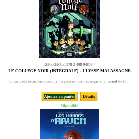
REFERENCE:
978-2-408-04859-4
LE COLLÈGE NOIR (INTÉGRALE) - ULYSSE MALASSAGNE
Coma cada estiu, cinc companhs passan lors vacanças a l'internat de lor...
Ajouter au panier
Détails
Diponible