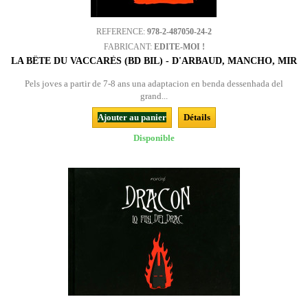
REFERENCE:
978-2-487050-24-2
FABRICANT:
EDITE-MOI !
LA BÊTE DU VACCARÈS (BD BIL) - D'ARBAUD, MANCHO, MIR
Pels joves a partir de 7-8 ans una adaptacion en benda dessenhada del
grand...
Ajouter au panier
Détails
Disponible