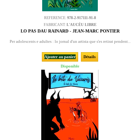
REFERENCE:
978-2-917111-91-8
FABRICANT:
L'AUCÈU LIBRE
LO PAS DAU RAINARD - JEAN-MARC PONTIER
Per adolescents e adultes : lo jornal d'un artista que s'es retirat pendent...
Ajouter au panier
Détails
Disponible