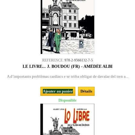
REFERENCE:
978-2-9566132-7-5
LE LIVRE... J. BOUDOU (FR) - AMÉDÉE ALBI
A d’importants problèmas cardiacs e se tròba obligat de davalar del tren a...
Ajouter au panier
Détails
Disponible