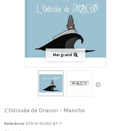
Mai grand
L’Odissèa de Dracon – Mancho
Referéncia:
979-10-92382-87-7