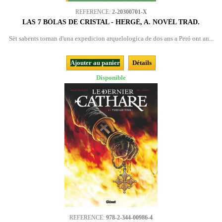
REFERENCE:
2-20300701-X
LAS 7 BÒLAS DE CRISTAL - HERGÉ, A. NOVÈL TRAD.
Sèt sabents tornan d'una expedicion arquelologica de dos ans a Peró ont an...
Ajouter au panier
Détails
Disponible
REFERENCE:
978-2-344-00986-4