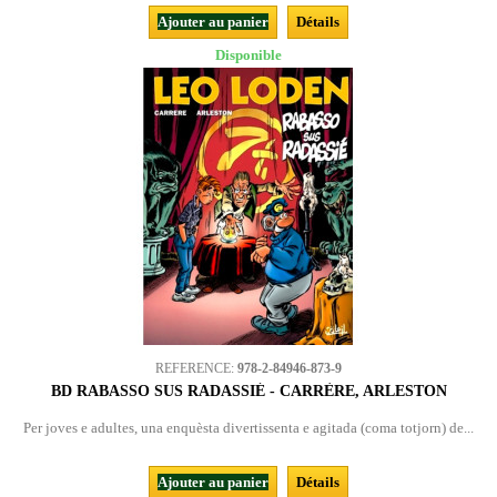
Ajouter au panier
Détails
Disponible
REFERENCE:
978-2-84946-873-9
BD RABASSO SUS RADASSIÉ - CARRÈRE, ARLESTON
Per joves e adultes, una enquèsta divertissenta e agitada (coma totjorn) de...
Ajouter au panier
Détails