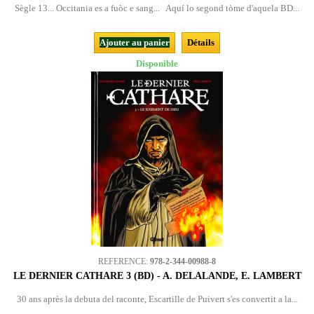
Sègle 13... Occitania es a fuòc e sang... Aquí lo segond tòme d'aquela BD...
Ajouter au panier
Détails
Disponible
REFERENCE:
978-2-344-00988-8
LE DERNIER CATHARE 3 (BD) - A. DELALANDE, E. LAMBERT
30 ans après la debuta del raconte, Escartille de Puivert s'es convertit a la...