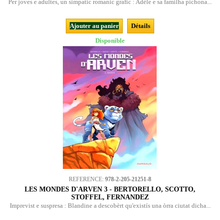
Per joves e adultes, un simpatic romanic grafic : Adèle e sa familha pichona...
Ajouter au panier
Détails
Disponible
REFERENCE:
978-2-205-21251-8
LES MONDES D'ARVEN 3 - BERTORELLO, SCOTTO,
STOFFEL, FERNANDEZ
Imprevist e suspresa : Blandine a descobèrt qu'existís una òrra ciutat dicha...