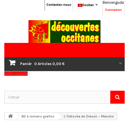
Benvenguda
Contactez-nous
Occitan
Connexion
Panièr
0
Articles
0,00 €
Votre compte
BD e romans grafics
L’Odissèa de Dracon – Mancho