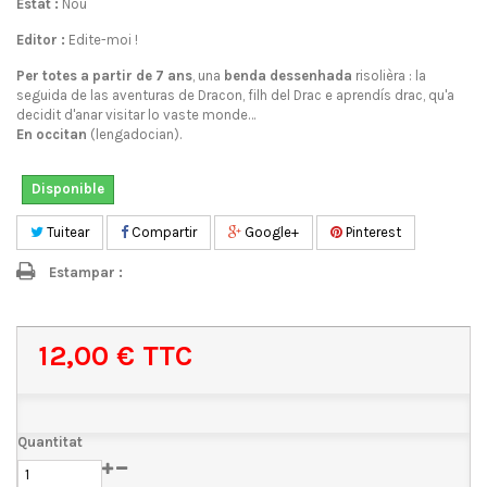
Estat :
Nòu
Editor :
Edite-moi !
Per totes a partir de 7 ans
, una
benda dessenhada
risolièra : la
seguida de las aventuras de Dracon, filh del Drac e aprendís drac, qu'a
decidit d'anar visitar lo vaste monde…
En occitan
(lengadocian).
Disponible
Tuitear
Compartir
Google+
Pinterest
Estampar :
12,00 €
TTC
Quantitat